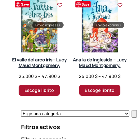
r
Save
Save
t
e
d
Envío express
⚡
Envío express
⚡
b
y
l
a
t
El valle del arco iris – Lucy
Ana la de Ingleside – Lucy
e
Maud Montgomery.
Maud Montgomery.
s
t
P
P
25.000
$
–
47.900
$
25.000
$
–
47.900
$
r
r
i
i
Escoge librito
Escoge librito
c
c
e
e
r
r
E
a
a
l
n
n
Filtros activos
i
g
g
g
e
e