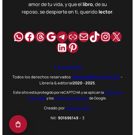
amor de tu vida, y que el
libro
, de su
reposo, se despierte en ti, querido
lector
.
WhatsApp
Facebook
Hilos
Google
Telegram
Enlace
Correo
TikTok
Instag
X
LinkedIn
Pinterest
Accesibilidad
Todos los derechos reservados
librosmedellin.com S.A.S
–
Librería & editorial
2020
–
2025
.
Este sitio está protegido por reCAPTCHA y se aplican la
Política de
privacidad
y los
Términos del servicio
de Google.
Creado por
AndresLector
Nit:
901696149
– 3