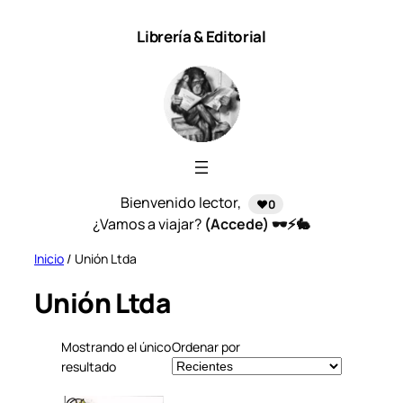
Saltar
Librería & Editorial
al
contenido
Bienvenido lector,
❤️0
¿Vamos a viajar?
(Accede) 🕶️⚡🐇
Inicio
/ Unión Ltda
Unión Ltda
Mostrando el único
Ordenar por
resultado