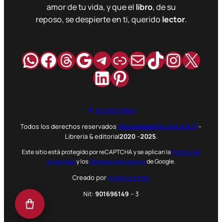
amor de tu vida, y que el
libro
, de su
reposo, se despierte en ti, querido
lector
.
WhatsApp
Facebook
Hilos
Google
Telegram
Enlace
Correo
TikTok
Instag
X
LinkedIn
Pinterest
Accesibilidad
Todos los derechos reservados
librosmedellin.com S.A.S
–
Librería & editorial
2020
–
2025
.
Este sitio está protegido por reCAPTCHA y se aplican la
Política de
privacidad
y los
Términos del servicio
de Google.
Creado por
AndresLector
Nit:
901696149
– 3