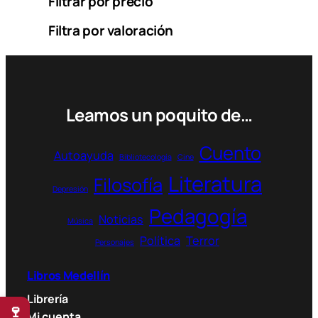
Filtrar por precio
e
u
Filtra por valoración
n
a
c
a
t
Leamos un poquito de…
e
g
o
Cuento
Autoayuda
Bibliotecología
Cine
r
í
Literatura
Filosofía
Depresión
a
Pedagogía
Noticias
Música
Política
Terror
Personajes
Libros Medellín
Librería
🍷
Mi cuenta