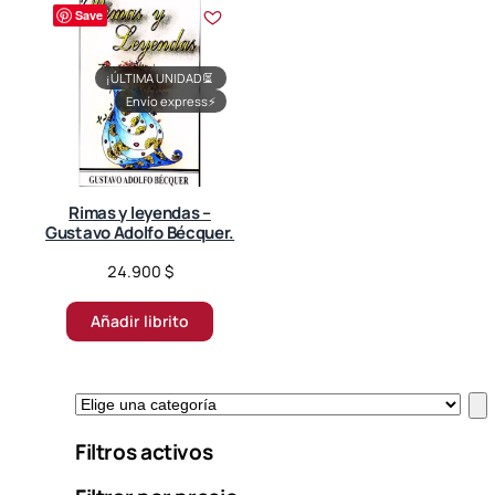
Save
¡ÚLTIMA UNIDAD!
⏳
Envío express
⚡
Rimas y leyendas –
Gustavo Adolfo Bécquer.
24.900
$
Añadir librito
E
l
Filtros activos
i
g