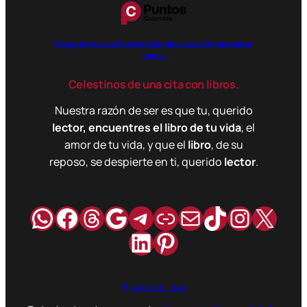
Paga libritos con Puntos Colombia, dale clic para saber
cómo.
Celestinos de una cita con libros.
Nuestra razón de ser es que tu, querido
lector, encuentres el libro de tu vida
, el
amor de tu vida, y que el
libro
, de su
reposo, se despierte en ti, querido
lector
.
WhatsApp
Facebook
Hilos
Google
Telegram
Enlace
Correo
TikTok
Instag
X
LinkedIn
Pinterest
Accesibilidad