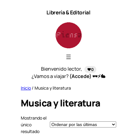
Saltar
Librería & Editorial
al
contenido
Bienvenido lector,
❤️0
¿Vamos a viajar?
(Accede) 🕶️⚡🐇
Inicio
/ Musica y literatura
Musica y literatura
Mostrando el
único
resultado