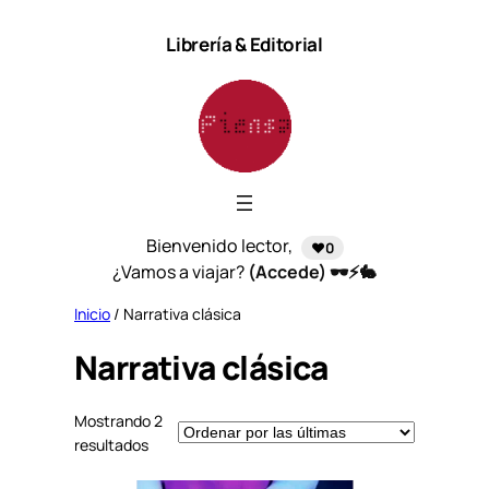
Saltar
Librería & Editorial
al
contenido
Bienvenido lector,
❤️0
¿Vamos a viajar?
(Accede) 🕶️⚡🐇
Inicio
/ Narrativa clásica
Narrativa clásica
Mostrando 2
S
resultados
o