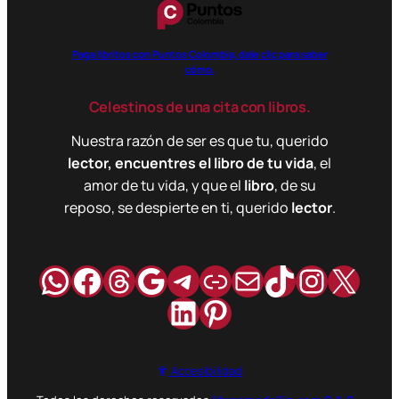
Paga libritos con Puntos Colombia, dale clic para saber
cómo.
Celestinos de una cita con libros.
Nuestra razón de ser es que tu, querido
lector, encuentres el libro de tu vida
, el
amor de tu vida, y que el
libro
, de su
reposo, se despierte en ti, querido
lector
.
WhatsApp
Facebook
Hilos
Google
Telegram
Enlace
Correo
TikTok
Instag
X
LinkedIn
Pinterest
Accesibilidad