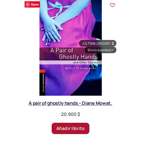
r
Save
t
e
d
b
y
l
¡ÚLTIMA UNIDAD!
⏳
a
Envío express
⚡
t
e
s
t
A pair of ghostly hands – Diane Mowat.
20.900
$
Añadir librito