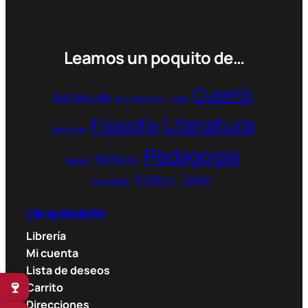
Leamos un poquito de…
Cuento
Autoayuda
Bibliotecología
Cine
Literatura
Filosofía
Depresión
Pedagogía
Noticias
Música
Política
Terror
Personajes
Libros Medellín
Librería
Mi cuenta
Lista de deseos
🍷
Carrito
Direcciones