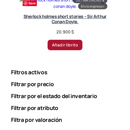
¡ÚLTIMA UNIDAD!
⏳
Save
Envío express
⚡
Sherlock holmes short stories – Sir Arthur
Conan Doyle.
20.900
$
Añadir librito
Filtros activos
Filtrar por precio
Filtrar por el estado del inventario
Filtrar por atributo
Filtra por valoración