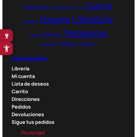
Cuento
Autoayuda
Bibliotecología
Cine
Literatura
Filosofía
Depresión
Pedagogía
Noticias
🍷
Música
Política
Terror
Personajes
Libros Medellín
Librería
Mi cuenta
Lista de deseos
Carrito
Direcciones
Pedidos
Devoluciones
Sigue tus pedidos
Privacidad