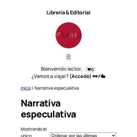
Saltar
Librería & Editorial
al
contenido
Bienvenido lector,
❤️0
¿Vamos a viajar?
(Accede) 🕶️⚡🐇
Inicio
/ Narrativa especulativa
Narrativa
especulativa
Mostrando el
único