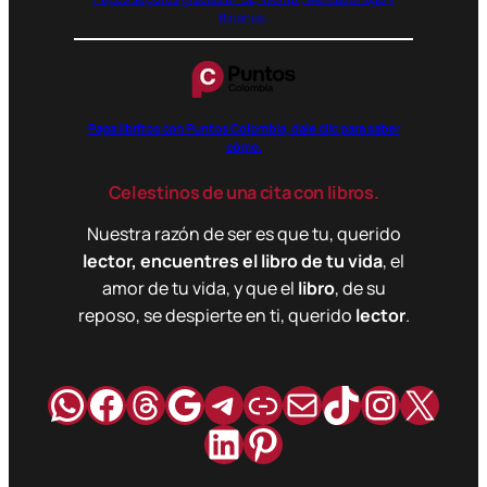
Binance.
Paga libritos con Puntos Colombia, dale clic para saber
cómo.
Celestinos de una cita con libros.
Nuestra razón de ser es que tu, querido
lector, encuentres el libro de tu vida
, el
amor de tu vida, y que el
libro
, de su
reposo, se despierte en ti, querido
lector
.
WhatsApp
Facebook
Hilos
Google
Telegram
Enlace
Correo
TikTok
Instag
X
LinkedIn
Pinterest