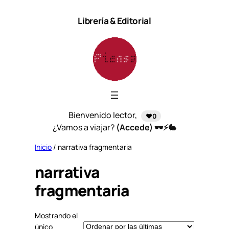
Saltar
Librería & Editorial
al
contenido
Bienvenido lector,
❤️0
¿Vamos a viajar?
(Accede) 🕶️⚡🐇
Inicio
/ narrativa fragmentaria
narrativa
fragmentaria
Mostrando el
único