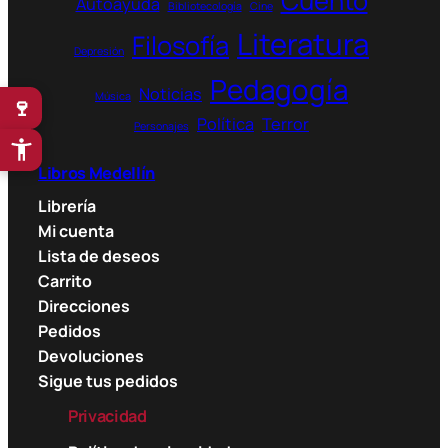
Cuento
Autoayuda
Bibliotecología
Cine
Literatura
Filosofía
Depresión
Pedagogía
Noticias
Música
🍷
Política
Terror
Personajes
Libros Medellín
Librería
Mi cuenta
Lista de deseos
Carrito
Direcciones
Pedidos
Devoluciones
Sigue tus pedidos
Privacidad