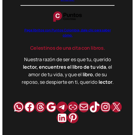
Paga libritos con Puntos Colombia, dale clic para saber
cómo.
Celestinos de una cita con libros.
Nuestra razón de ser es que tu, querido
lector, encuentres el libro de tu vida
, el
amor de tu vida, y que el
libro
, de su
reposo, se despierte en ti, querido
lector
.
WhatsApp
Facebook
Hilos
Google
Telegram
Enlace
Correo
TikTok
Instag
X
LinkedIn
Pinterest