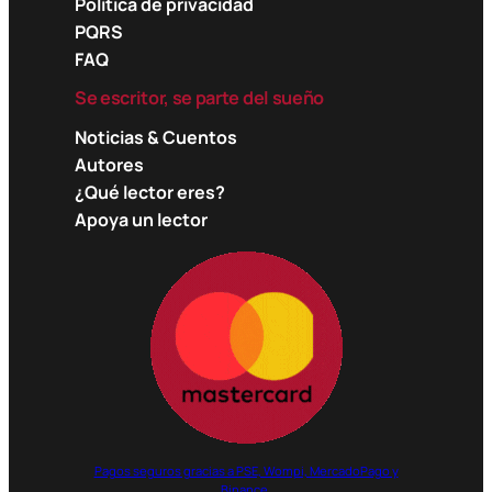
Política de privacidad
PQRS
FAQ
Se escritor, se parte del sueño
Noticias & Cuentos
Autores
¿Qué lector eres?
Apoya un lector
Pagos seguros gracias a PSE, Wompi, MercadoPago y
Binance.