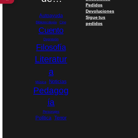
Pedidos
Devoluciones
Autoayuda
Sigue tus
Bibliotecología
Cine
pedidos
Cuento
Depresión
Filosofía
Literatur
a
Noticias
Música
Pedagog
ía
Personajes
Política
Terror