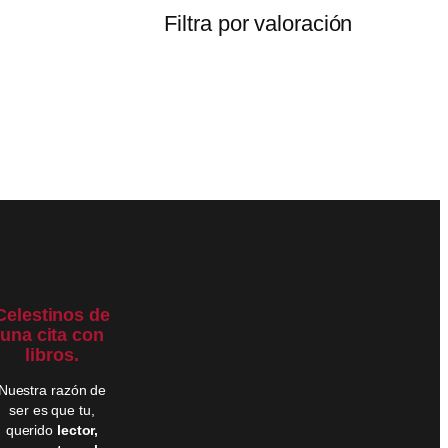
Filtra por valoración
Celestinos de
una cita con
libros.
Nuestra razón de
ser es que tu,
querido
lector,