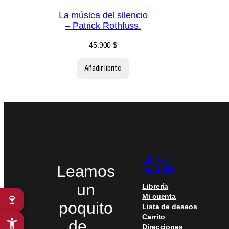
La música del silencio
– Patrick Rothfuss.
45.900
$
Añadir librito
Libros
Leamos
Medellín
un
Librería
Mi cuenta
🍷
poquito
Lista de deseos
Carrito
de…
Direcciones