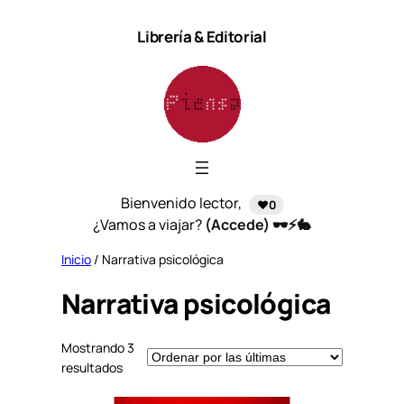
Saltar
Librería & Editorial
al
contenido
Bienvenido lector,
❤️0
¿Vamos a viajar?
(Accede) 🕶️⚡🐇
Inicio
/ Narrativa psicológica
Narrativa psicológica
Mostrando 3
S
resultados
o