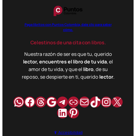
Paga libritos con Puntos Colombia, dale clic para saber
cómo.
Celestinos de una cita con libros.
Nuestra razón de ser es que tu, querido
lector, encuentres el libro de tu vida
, el
amor de tu vida, y que el
libro
, de su
reposo, se despierte en ti, querido
lector
.
WhatsApp
Facebook
Hilos
Google
Telegram
Enlace
Correo
TikTok
Instag
X
LinkedIn
Pinterest
Accesibilidad