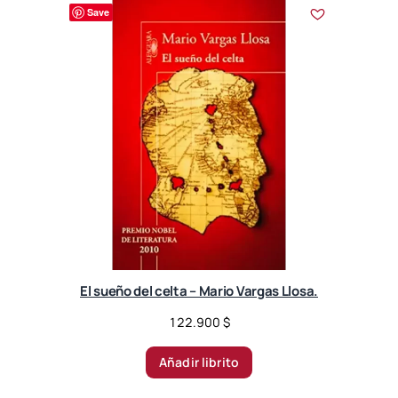
r
Save
t
e
d
b
y
l
a
t
e
s
t
El sueño del celta – Mario Vargas Llosa.
122.900
$
Añadir librito