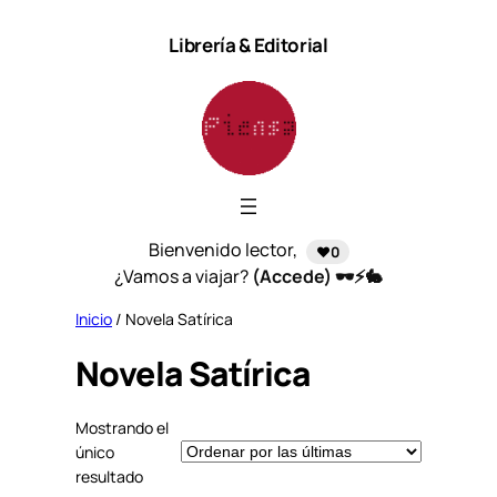
Saltar
Librería & Editorial
al
contenido
Bienvenido lector,
❤️0
¿Vamos a viajar?
(Accede) 🕶️⚡🐇
Inicio
/ Novela Satírica
Novela Satírica
Mostrando el
único
resultado