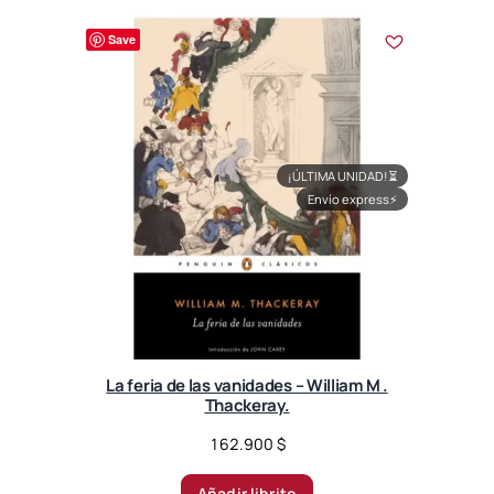
Save
¡ÚLTIMA UNIDAD!
⏳
Envío express
⚡
La feria de las vanidades – William M .
Thackeray.
162.900
$
Añadir librito