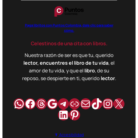
Paga libritos con Puntos Colombia, dale clic para saber
cómo.
Celestinos de una cita con libros.
Nuestra razón de ser es que tu, querido
lector, encuentres el libro de tu vida
, el
amor de tu vida, y que el
libro
, de su
reposo, se despierte en ti, querido
lector
.
WhatsApp
Facebook
Hilos
Google
Telegram
Enlace
Correo
TikTok
Instag
X
LinkedIn
Pinterest
Accesibilidad