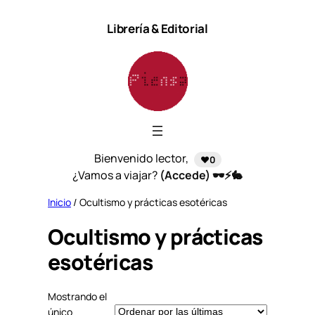
Saltar
Librería & Editorial
al
contenido
Bienvenido lector,
❤️0
¿Vamos a viajar?
(Accede) 🕶️⚡🐇
Inicio
/ Ocultismo y prácticas esotéricas
Ocultismo y prácticas
esotéricas
Mostrando el
único