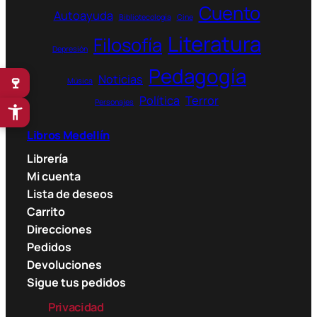
Cuento
Autoayuda
Bibliotecología
Cine
Literatura
Filosofía
Depresión
Pedagogía
Noticias
🍷
Música
Política
Terror
Personajes
Libros Medellín
Librería
Mi cuenta
Lista de deseos
Carrito
Direcciones
Pedidos
Devoluciones
Sigue tus pedidos
Privacidad