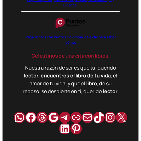
Binance.
Paga libritos con Puntos Colombia, dale clic para saber
cómo.
Celestinos de una cita con libros.
Nuestra razón de ser es que tu, querido
lector, encuentres el libro de tu vida
, el
amor de tu vida, y que el
libro
, de su
reposo, se despierte en ti, querido
lector
.
WhatsApp
Facebook
Hilos
Google
Telegram
Enlace
Correo
TikTok
Instag
X
LinkedIn
Pinterest