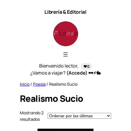
Saltar
Librería & Editorial
al
contenido
Bienvenido lector,
❤️0
¿Vamos a viajar?
(Accede) 🕶️⚡🐇
Inicio
/
Poesía
/ Realismo Sucio
Realismo Sucio
Mostrando 2
S
resultados
o