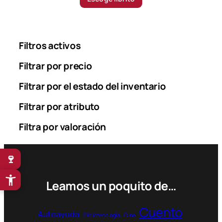
h
c
9
e
6
r
.
a
Filtros activos
9
n
0
g
Filtrar por precio
0
e
Filtrar por el estado del inventario
:
$
3
Filtrar por atributo
9
.
Filtra por valoración
9
0
0
🍷
$
Leamos un poquito de…
t
h
r
Cuento
Autoayuda
o
Bibliotecología
Cine