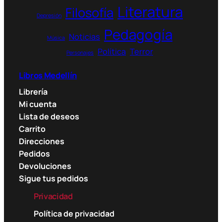
u
Literatura
Filosofía
g
Depresión
h
Pedagogía
Noticias
1
Música
1
Política
Terror
Personajes
4
.
Libros Medellín
9
Librería
0
0
Mi cuenta
Lista de deseos
$
Carrito
Direcciones
Pedidos
Devoluciones
Sigue tus pedidos
Privacidad
Política de privacidad