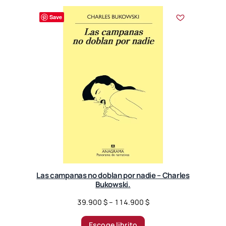
e
r
Save
a
n
g
e
:
3
7
.
9
0
0
$
t
Las campanas no doblan por nadie – Charles
h
Bukowski.
r
o
P
39.900
$
–
114.900
$
u
r
g
i
Escoge librito