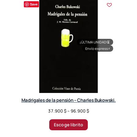
r
Save
t
e
d
b
y
l
¡ÚLTIMA UNIDAD!
⏳
a
Envío express
⚡
t
e
s
t
Madrigales de la pensión – Charles Bukowski.
P
37.900
$
–
96.900
$
r
i
Escoge librito
c