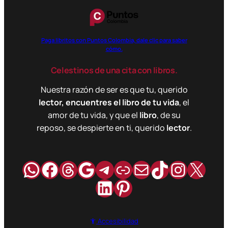
Paga libritos con Puntos Colombia, dale clic para saber
cómo.
Celestinos de una cita con libros.
Nuestra razón de ser es que tu, querido
lector, encuentres el libro de tu vida
, el
amor de tu vida, y que el
libro
, de su
reposo, se despierte en ti, querido
lector
.
WhatsApp
Facebook
Hilos
Google
Telegram
Enlace
Correo
TikTok
Instag
X
LinkedIn
Pinterest
Accesibilidad