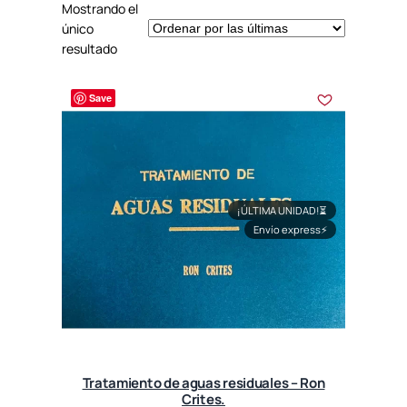
Mostrando el
único
resultado
Save
¡ÚLTIMA UNIDAD!
⏳
Envío express
⚡
Tratamiento de aguas residuales – Ron
Crites.