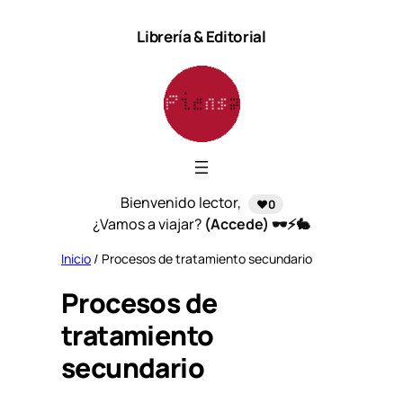
Saltar
Librería & Editorial
al
contenido
Bienvenido lector,
❤️0
¿Vamos a viajar?
(Accede) 🕶️⚡🐇
Inicio
/ Procesos de tratamiento secundario
Procesos de
tratamiento
secundario