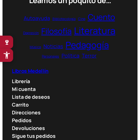
Leamos un poquito de…
Cuento
Autoayuda
Bibliotecología
Cine
Literatura
Filosofía
Depresión
🍷
Pedagogía
Noticias
Música
Política
Terror
Personajes
Libros Medellín
Librería
Mi cuenta
Lista de deseos
Carrito
Direcciones
Pedidos
Devoluciones
Sigue tus pedidos