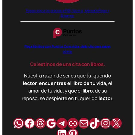
Pagos seguros gracias a PSE, Wompi, MercadoPago y
Binance.
Paga libritos con Puntos Colombia, dale clic para saber
cómo.
Celestinos de una cita con libros.
Nuestra razón de ser es que tu, querido
lector, encuentres el libro de tu vida
, el
amor de tu vida, y que el
libro
, de su
reposo, se despierte en ti, querido
lector
.
WhatsApp
Facebook
Hilos
Google
Telegram
Enlace
Correo
TikTok
Instag
X
LinkedIn
Pinterest