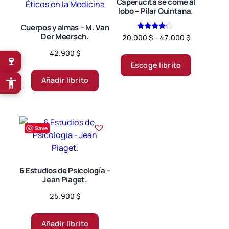
se
se
Caperucita se come al
lobo – Pilar Quintana.
pueden
pueden
elegir
elegir
Cuerpos y almas – M. Van
Der Meersch.
Valorado
Price
20.000
$
–
47.000
$
en
en
en
range:
4.00
la
la
Este
42.900
$
de 5
🍷
20.000 $
página
página
producto
Escoge librito
through
de
de
tiene
47.000 $
Añadir librito
producto
producto
múltiples
variantes.
Las
opciones
Save
se
pueden
elegir
6 Estudios de Psicología –
Jean Piaget.
en
la
25.900
$
página
de
Añadir librito