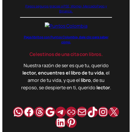
Pagos seguros gracias a PSE, Wompi, MercadoPago y
Binance.
Paga libritos con Puntos Colombia, dale clic para saber
cómo.
Celestinos de una cita con libros.
Nuestra razón de ser es que tu, querido
lector, encuentres el libro de tu vida
, el
amor de tu vida, y que el
libro
, de su
reposo, se despierte en ti, querido
lector
.
WhatsApp
Facebook
Hilos
Google
Telegram
Enlace
Correo
TikTok
Instag
X
LinkedIn
Pinterest