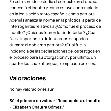
En este sentido, estudia el contexto en el que se
t
concedió el indulto y como estuvo contemplado
i
en la legislación tanto española como patriota.
d
Además analiza la norma en la práctica, a partir de
a
interrogantes relativos a ¿Cómo fue el proceso de
d
indulto? ¿Quiénes fueron los indultados? ¿Cuál
fue la importancia de los cargos ocupados
durante el gobierno patriota? ¿Cuál fue la
incidencia de las declaraciones de los testigos en
el proceso para su otorgación? y por último, un
aparte dedicado al lenguaje empleado en ellos.
Valoraciones
No hay valoraciones aún.
Sé el primero en valorar “Reconquista e indulto
– Elizabeth Chaurra Gómez.”