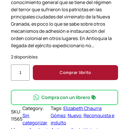
conocimiento general que se tiene del régimen
del terror que sufrieron los patriotas en las
principales ciudades del virreinato de la Nueva
Granada, es poco lo que se sabe sobre otros
mecanismos de adhesión e instauración del
orden colonial en otros lugares. En Antioquia la
llegada del ejército expedicionario no…
2 disponibles
R
Comprar librito
e
c
o
n
Compra con un librero 📚
q
Category:
Tags:
Elizabeth Chaurra
u
SKU:
Sin
Gómez
, 
Nuevo
, 
Reconquista e
i
11565
categorizar
indulto
s