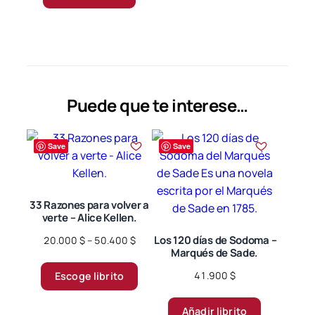
producto
Puede que te interese…
Save
Save
33 Razones para volver a
verte – Alice Kellen.
Price
Los 120 días de Sodoma –
20.000
$
–
50.400
$
Marqués de Sade.
range:
Este
20.000 $
41.900
$
Escoge librito
producto
through
tiene
50.400 $
Añadir librito
múltiples