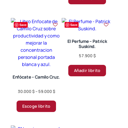
variantes.
Las
opciones
Save
Save
se
pueden
El Perfume – Patrick
elegir
Suskind.
en
57.900
$
la
página
de
Añadir librito
Enfócate – Camilo Cruz.
producto
Price
30.000
$
–
59.000
$
range:
Este
30.000 $
Escoge librito
producto
through
tiene
59.000 $
múltiples