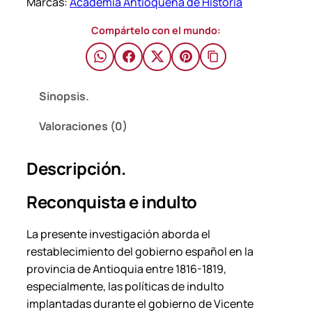
Marcas:
Academia Antioqueña de Historia
t
a
Compártelo con el mundo:
e
i
n
d
Sinopsis.
u
Valoraciones (0)
l
t
Descripción.
o
–
Reconquista e indulto
E
l
La presente investigación aborda el
i
restablecimiento del gobierno español en la
z
provincia de Antioquia entre 1816-1819,
a
especialmente, las políticas de indulto
b
implantadas durante el gobierno de Vicente
e