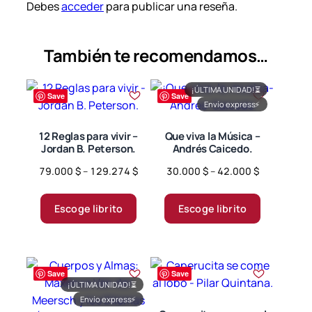
Debes
acceder
para publicar una reseña.
También te recomendamos…
¡ÚLTIMA UNIDAD!
⏳
Save
Save
Envío express
⚡
12 Reglas para vivir –
Que viva la Música –
Jordan B. Peterson.
Andrés Caicedo.
Price
Price
79.000
$
–
129.274
$
30.000
$
–
42.000
$
range:
range:
Este
Este
79.000 $
30.000 $
producto
producto
Escoge librito
Escoge librito
through
through
tiene
tiene
129.274 $
42.000 $
múltiples
múltiples
variantes.
variantes.
Save
Save
Las
Las
¡ÚLTIMA UNIDAD!
⏳
opciones
opciones
Envío express
⚡