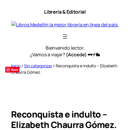
Saltar
Librería & Editorial
al
contenido
Bienvenido lector,
¿Vamos a viajar?
(Accede) 🕶️⚡🐇
Inicio
/
Sin categorizar
/ Reconquista e indulto – Elizabeth
Save
Chaurra Gómez.
Pocas unidades
⏳
Envío express
⚡
Reconquista e indulto –
Elizabeth Chaurra Gómez.