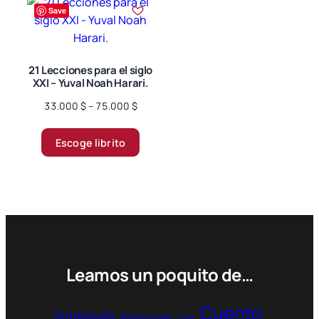
variantes.
Save
Las
opciones
se
21 Lecciones para el siglo
pueden
XXI – Yuval Noah Harari.
elegir
Price
33.000
$
–
75.000
$
en
range:
la
Este
33.000 $
página
Escoge librito
producto
through
de
tiene
75.000 $
producto
múltiples
variantes.
Las
opciones
se
pueden
Leamos un poquito de…
elegir
en
Cuento
Autoayuda
Bibliotecología
Cine