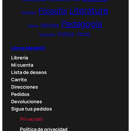
la
Literatura
página
Filosofía
Depresión
de
Pedagogía
producto
Noticias
Música
Política
Terror
Personajes
Libros Medellín
Librería
Mi cuenta
Lista de deseos
Carrito
Direcciones
Pedidos
Devoluciones
Sigue tus pedidos
Privacidad
Política de privacidad