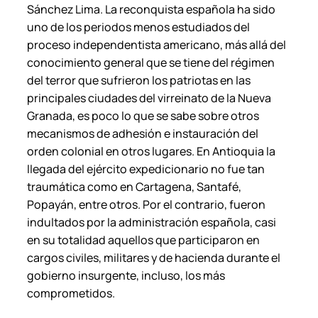
Sánchez Lima. La reconquista española ha sido
t
uno de los periodos menos estudiados del
h
proceso independentista americano, más allá del
C
conocimiento general que se tiene del régimen
h
del terror que sufrieron los patriotas en las
a
principales ciudades del virreinato de la Nueva
u
Granada, es poco lo que se sabe sobre otros
r
mecanismos de adhesión e instauración del
r
orden colonial en otros lugares. En Antioquia la
a
llegada del ejército expedicionario no fue tan
G
traumática como en Cartagena, Santafé,
ó
Popayán, entre otros. Por el contrario, fueron
m
indultados por la administración española, casi
e
en su totalidad aquellos que participaron en
z
cargos civiles, militares y de hacienda durante el
.
gobierno insurgente, incluso, los más
c
comprometidos.
a
n