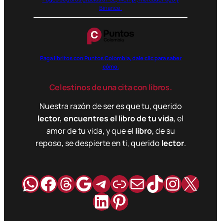
Binance.
Paga libritos con Puntos Colombia, dale clic para saber
cómo.
Celestinos de una cita con libros.
Nuestra razón de ser es que tu, querido
lector, encuentres el libro de tu vida
, el
amor de tu vida, y que el
libro
, de su
reposo, se despierte en ti, querido
lector
.
WhatsApp
Facebook
Hilos
Google
Telegram
Enlace
Correo
TikTok
Instag
X
LinkedIn
Pinterest