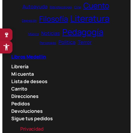
Cuento
Autoayuda
Bibliotecología
Cine
Literatura
Filosofía
Depresión
Pedagogía
Noticias
🍷
Música
Política
Terror
Personajes
Libros Medellín
Librería
Mi cuenta
Lista de deseos
Carrito
Direcciones
Pedidos
Devoluciones
Sigue tus pedidos
Privacidad