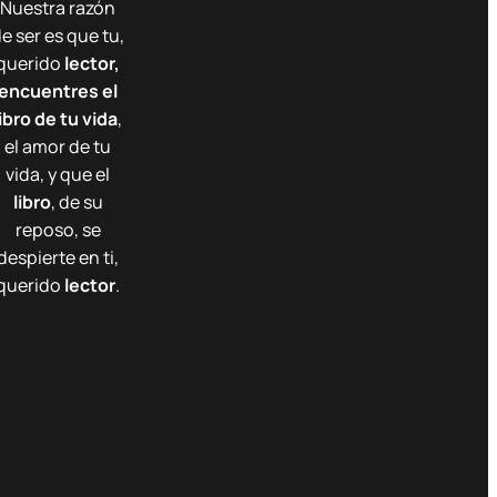
Nuestra razón
e ser es que tu,
querido
lector,
encuentres el
libro de tu vida
,
el amor de tu
vida, y que el
libro
, de su
reposo, se
despierte en ti,
querido
lector
.