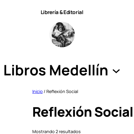
Saltar
Librería & Editorial
al
contenido
Libros Medellín
Inicio
/ Reflexión Social
Reflexión Social
S
Mostrando 2 resultados