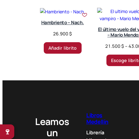
o
r
t
Hambriento – Nach.
e
El último vuelo del
d
26.900
$
– Mario Mendo
b
21.500
$
–
43.
y
Añadir librito
l
Escoge libri
a
t
e
s
t
Libros
Leamos
Medellín
🍷
un
Librería