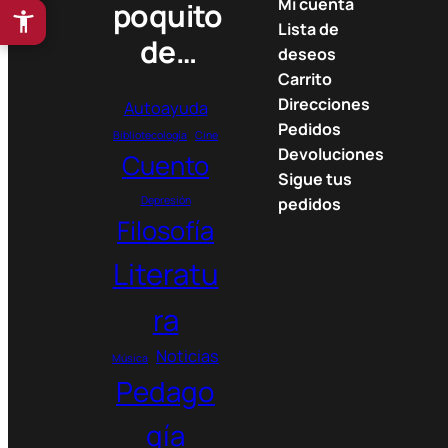
Mi cuenta
poquito
Lista de
de…
deseos
Carrito
Direcciones
Autoayuda
Pedidos
Bibliotecología
Cine
Devoluciones
Cuento
Sigue tus
Depresión
pedidos
Filosofía
Literatu
ra
Noticias
Música
Pedago
gía