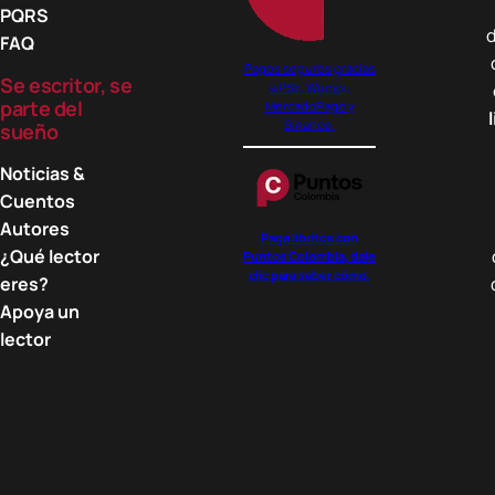
PQRS
5
d
FAQ
0
Pagos seguros gracias
0
Se escritor, se
a PSE, Wompi,
parte del
MercadoPago y
$
Binance.
sueño
t
Noticias &
h
Cuentos
r
Autores
o
Paga libritos con
u
¿Qué lector
Puntos Colombia, dale
clic para saber cómo.
g
eres?
h
Apoya un
4
lector
3
.
0
0
0