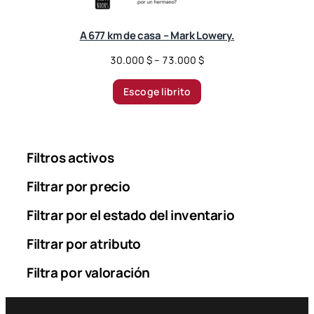
A 677 km de casa – Mark Lowery.
P
30.000
$
–
73.000
$
r
i
Escoge librito
c
e
r
a
Filtros activos
n
g
Filtrar por precio
e
Filtrar por el estado del inventario
:
3
Filtrar por atributo
0
.
Filtra por valoración
0
0
0