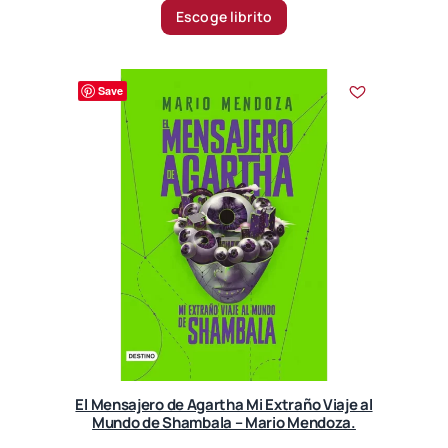
i
Escoge librito
c
e
r
Save
a
n
g
e
:
2
1
.
5
0
0
$
t
El Mensajero de Agartha Mi Extraño Viaje al
h
Mundo de Shambala – Mario Mendoza.
r