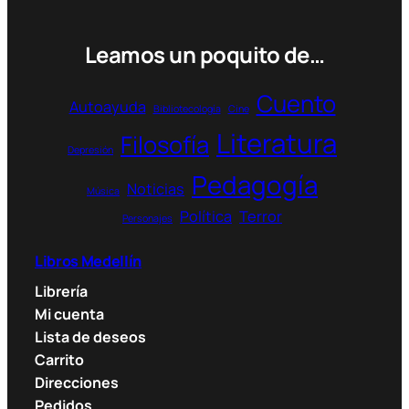
$
Leamos un poquito de…
t
h
r
Cuento
Autoayuda
o
Bibliotecología
Cine
u
Literatura
Filosofía
g
Depresión
h
Pedagogía
Noticias
7
Música
3
Política
Terror
Personajes
.
0
Libros Medellín
0
Librería
0
Mi cuenta
$
Lista de deseos
Carrito
Direcciones
Pedidos