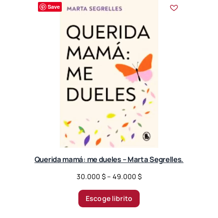
r
Save
t
e
d
b
y
l
a
t
e
s
t
Querida mamá: me dueles – Marta Segrelles.
P
30.000
$
–
49.000
$
r
i
Escoge librito
c