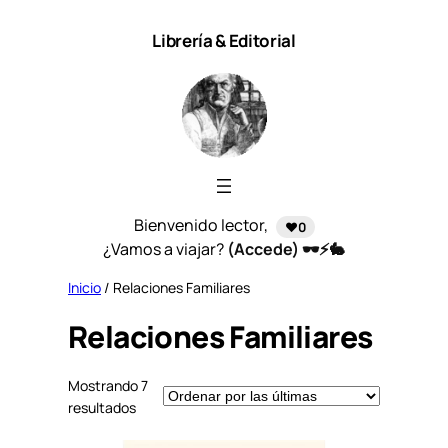
Saltar
Librería & Editorial
al
contenido
Bienvenido lector,
❤️0
¿Vamos a viajar?
(Accede) 🕶️⚡🐇
Inicio
/ Relaciones Familiares
Relaciones Familiares
Mostrando 7
S
resultados
o