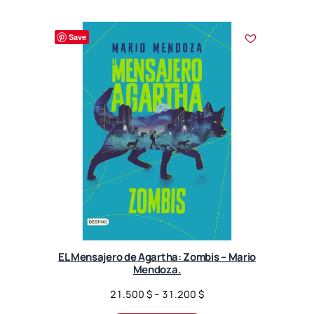
h
4
Save
9
.
0
0
0
$
EL Mensajero de Agartha: Zombis – Mario
Mendoza.
P
21.500
$
–
31.200
$
r