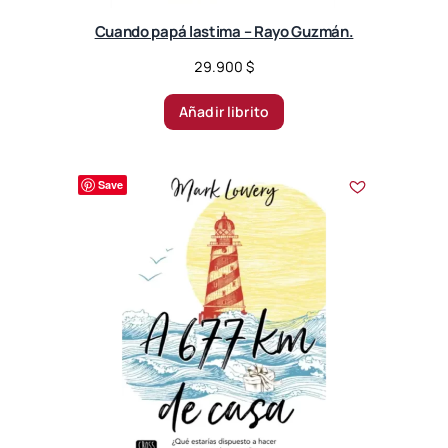
t
Cuando papá lastima – Rayo Guzmán.
h
r
29.900
$
o
u
Añadir librito
g
h
4
Save
0
.
0
0
0
$