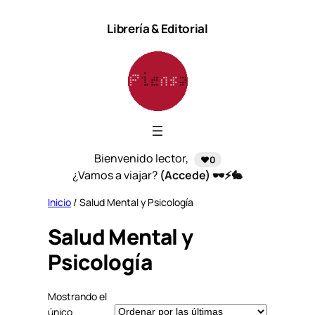
Saltar
Librería & Editorial
al
contenido
Bienvenido lector,
❤️0
¿Vamos a viajar?
(Accede) 🕶️⚡🐇
Inicio
/ Salud Mental y Psicología
Salud Mental y
Psicología
Mostrando el
único