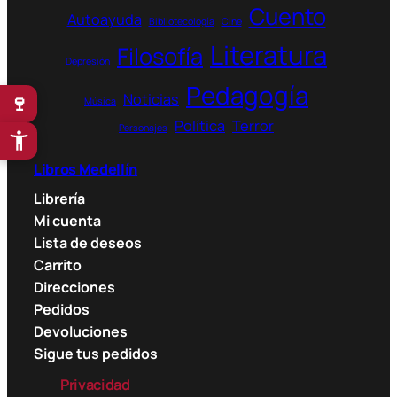
Cuento
Autoayuda
Bibliotecología
Cine
Literatura
Filosofía
Depresión
Pedagogía
Noticias
🍷
Música
Política
Terror
Personajes
Libros Medellín
Librería
Mi cuenta
Lista de deseos
Carrito
Direcciones
Pedidos
Devoluciones
Sigue tus pedidos
Privacidad