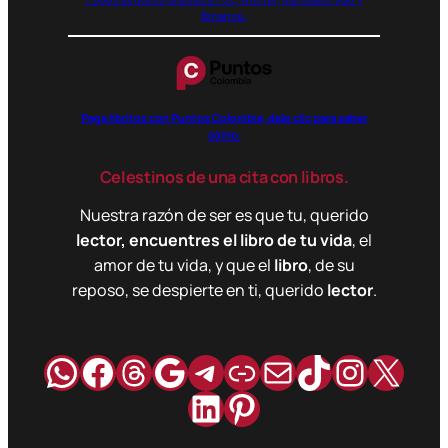
Binance.
Paga libritos con Puntos Colombia, dale clic para saber
cómo.
Celestinos de una cita con libros.
Nuestra razón de ser es que tu, querido
lector, encuentres el libro de tu vida
, el
amor de tu vida, y que el
libro
, de su
reposo, se despierte en ti, querido
lector
.
WhatsApp
Facebook
Hilos
Google
Telegram
Enlace
Correo
TikTok
Instag
X
LinkedIn
Pinterest