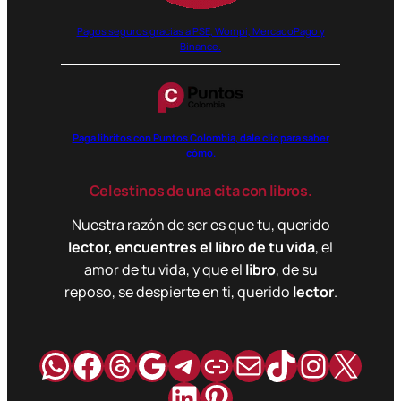
Pagos seguros gracias a PSE, Wompi, MercadoPago y
Binance.
Paga libritos con Puntos Colombia, dale clic para saber
cómo.
Celestinos de una cita con libros.
Nuestra razón de ser es que tu, querido
lector, encuentres el libro de tu vida
, el
amor de tu vida, y que el
libro
, de su
reposo, se despierte en ti, querido
lector
.
WhatsApp
Facebook
Hilos
Google
Telegram
Enlace
Correo
TikTok
Instag
X
LinkedIn
Pinterest