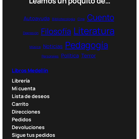
Leamos un poquito de…
Cuento
Autoayuda
Bibliotecología
Cine
Literatura
Filosofía
Depresión
Pedagogía
Noticias
Música
Política
Terror
Personajes
Libros Medellín
Librería
Mi cuenta
Lista de deseos
Carrito
Direcciones
Pedidos
Devoluciones
Sigue tus pedidos