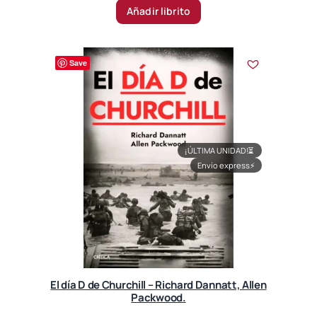
Añadir librito
Save
¡ÚLTIMA UNIDAD!
⏳
Envío express
⚡
El día D de Churchill – Richard Dannatt, Allen
Packwood.