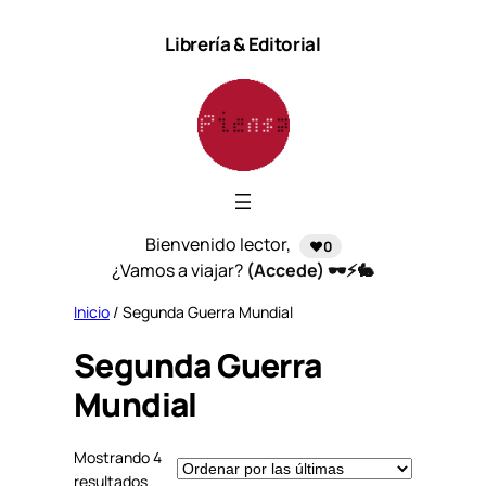
Saltar
Librería & Editorial
al
contenido
Bienvenido lector,
❤️0
¿Vamos a viajar?
(Accede) 🕶️⚡🐇
Inicio
/ Segunda Guerra Mundial
Segunda Guerra
Mundial
Mostrando 4
S
resultados