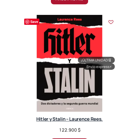
Save
¡ÚLTIMA UNIDAD!
⏳
Envío express
⚡
Hitler y Stalin – Laurence Rees.
122.900
$