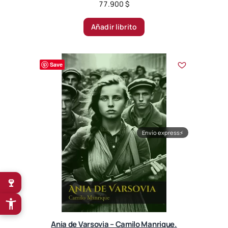
77.900
$
Añadir librito
Save
Envío express
⚡
🍷
Ania de Varsovia – Camilo Manrique.