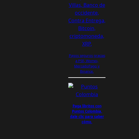
Pagos seguros gracias
a PSE, Wompi,
MercadoPago y
Binance.
Paga libritos con
Puntos Colombia,
dale clic para saber
cómo.