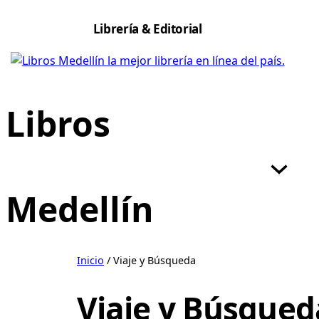
Saltar
Librería & Editorial
al
contenido
Libros
Medellín
Inicio
/ Viaje y Búsqueda
Viaje y Búsqued