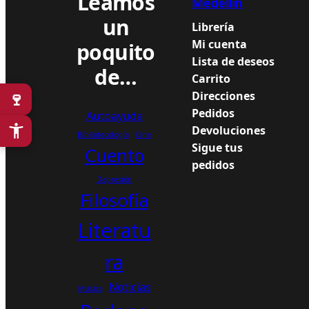
Leamos
Medellín
c
e
un
e
i
Librería
w
s
Mi cuenta
poquito
a
:
Lista de deseos
de…
s
9
Carrito
:
0
🍷
Direcciones
1
.
Pedidos
Autoayuda
3
0
Devoluciones
2
0
Bibliotecología
Cine
Sigue tus
Cuento
.
0
pedidos
9
Depresión
0
$
Filosofía
0
.
Literatu
$
.
ra
Noticias
Música