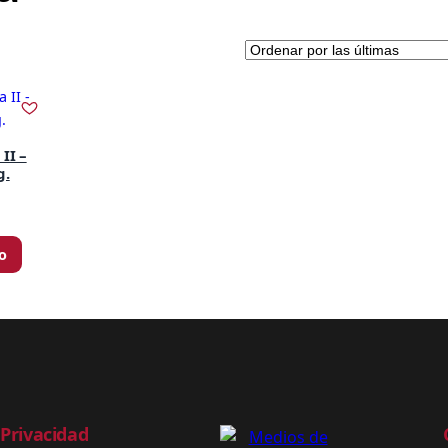
II –
g.
to
Privacidad