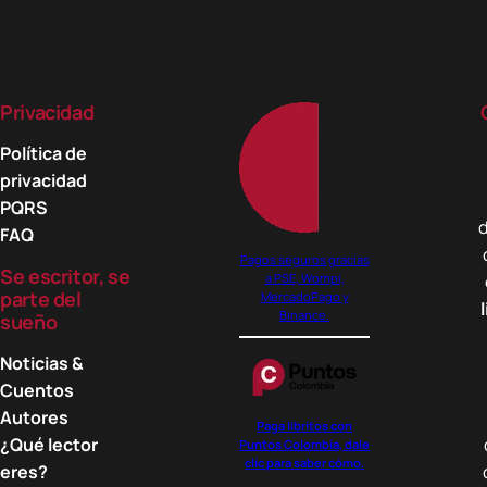
Privacidad
Política de
privacidad
PQRS
d
FAQ
Pagos seguros gracias
Se escritor, se
a PSE, Wompi,
parte del
MercadoPago y
Binance.
sueño
Noticias &
Cuentos
Autores
Paga libritos con
¿Qué lector
Puntos Colombia, dale
clic para saber cómo.
eres?