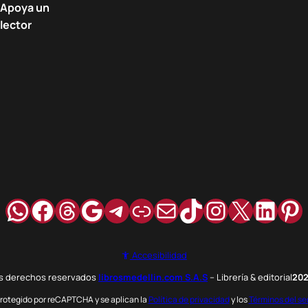
Apoya un
lector
WhatsApp
Facebook
Hilos
Google
Telegram
Enlace
Correo
TikTok
Instagra
X
Link
Pi
Accesibilidad
os derechos reservados
librosmedellin.com S.A.S
– Librería & editorial
20
 protegido por reCAPTCHA y se aplican la
Política de privacidad
y los
Términos del se