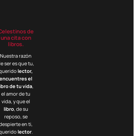
Celestinos de
una cita con
libros.
Nuestra razón
e ser es que tu,
querido
lector,
encuentres el
libro de tu vida
,
el amor de tu
vida, y que el
libro
, de su
reposo, se
despierte en ti,
querido
lector
.