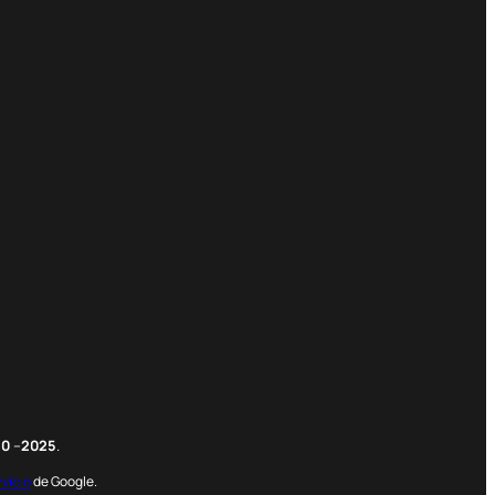
m
edIn
nterest
20
–
2025
.
rvicio
de Google.