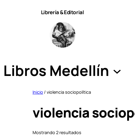
Saltar
Librería & Editorial
al
contenido
Libros Medellín
Inicio
/ violencia sociopolítica
violencia sociop
S
Mostrando 2 resultados