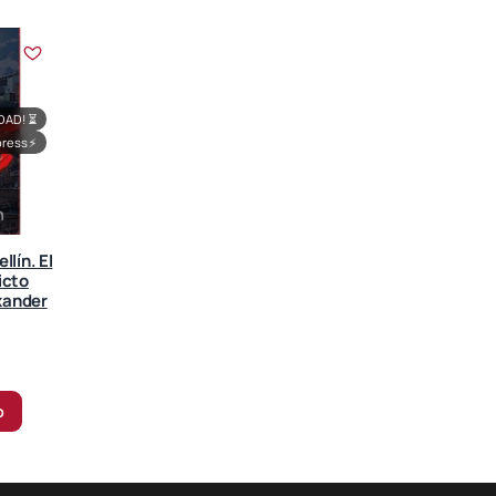
DAD!
⏳
press
⚡
lín. El
icto
xander
o