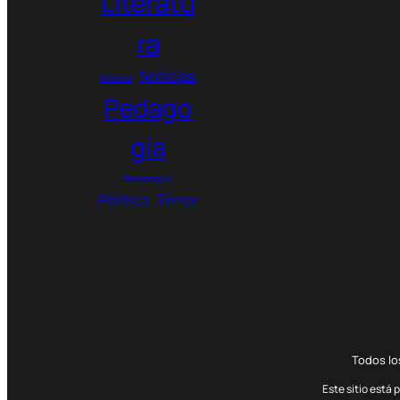
Literatu
ra
Noticias
Música
Pedago
gía
Personajes
Política
Terror
Todos l
Este sitio está