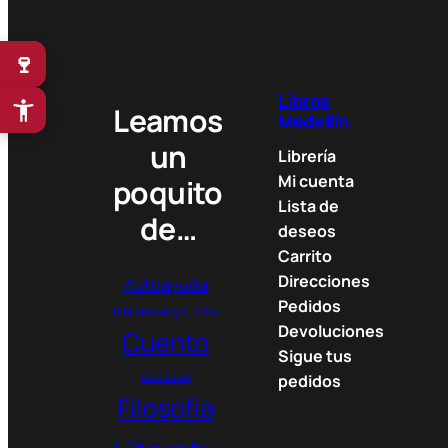
l
p
p
r
r
i
🍷
i
c
c
e
Libros
Leamos
e
i
Medellín
w
s
un
Librería
a
:
Mi cuenta
poquito
s
5
Lista de
:
5
de…
deseos
6
.
5
0
Carrito
.
0
Direcciones
Autoayuda
0
0
Pedidos
Bibliotecología
Cine
0
Devoluciones
Cuento
0
$
Sigue tus
.
Depresión
pedidos
$
Filosofía
.