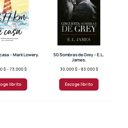
 casa – Mark Lowery.
50 Sombras de Grey – E.L.
James.
Price
Price
00
$
–
73.000
$
30.000
$
–
83.000
$
range:
range:
Este
Este
30.000 $
30.000 $
producto
producto
oge librito
Escoge librito
through
through
tiene
tiene
73.000 $
83.000 $
múltiples
múltiples
variantes.
variantes.
Las
Las
opciones
opciones
se
se