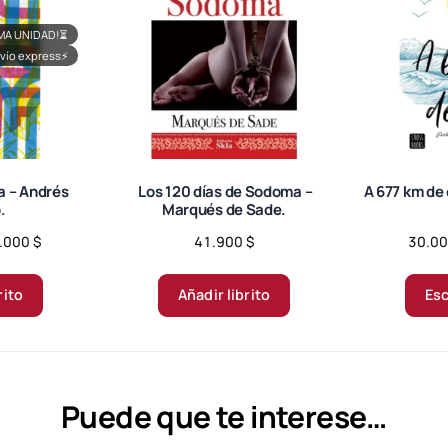
MA UNIDAD!
⏳
vío express
⚡
a – Andrés
Los 120 días de Sodoma –
A 677 km de
.
Marqués de Sade.
Price
.000
$
41.900
$
30.0
range:
Este
30.000 $
producto
rito
Añadir librito
Esc
through
tiene
42.000 $
múltiples
variantes.
Las
Puede que te interese…
opciones
se