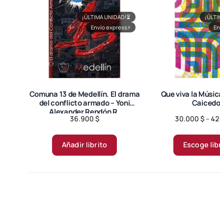
¡ÚLTIMA UNIDAD!
⏳
¡ÚLTI
Envío express
⚡
En
Comuna 13 de Medellín. El drama
Que viva la Músic
del conflicto armado – Yoni
Caicedo
Alexander Rendón R.
36.900
$
30.000
$
–
42
Añadir librito
Escoge lib