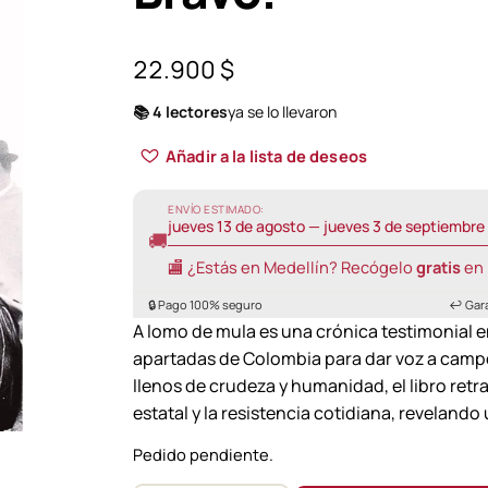
22.900
$
📚 4 lectores
ya se lo llevaron
Añadir a la lista de deseos
ENVÍO ESTIMADO:
jueves 13 de agosto — jueves 3 de septiembre
🚚
🏬 ¿Estás en Medellín? Recógelo
gratis
en 
🔒 Pago 100% seguro
↩️ Gar
A lomo de mula es una crónica testimonial e
apartadas de Colombia para dar voz a campes
llenos de crudeza y humanidad, el libro retra
estatal y la resistencia cotidiana, revelan
Pedido pendiente.