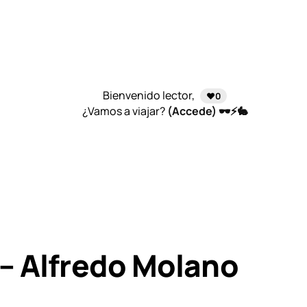
Bienvenido lector,
❤️0
¿Vamos a viajar?
(Accede) 🕶️⚡🐇
 – Alfredo Molano