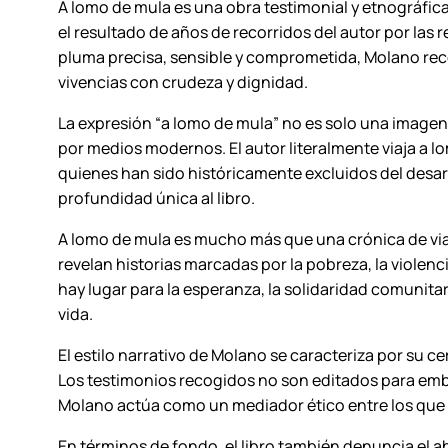
A lomo de mula
es una obra testimonial y etnográfica
el resultado de años de recorridos del autor por las 
pluma precisa, sensible y comprometida, Molano reco
vivencias con crudeza y dignidad.
La expresión “a lomo de mula” no es solo una imagen
por medios modernos. El autor literalmente viaja a l
quienes han sido históricamente excluidos del desarro
profundidad única al libro.
A lomo de mula
es mucho más que una crónica de viaj
revelan historias marcadas por la pobreza, la violen
hay lugar para la esperanza, la solidaridad comunita
vida.
El estilo narrativo de Molano se caracteriza por su ce
Los testimonios recogidos no son editados para embel
Molano actúa como un mediador ético entre los que 
En términos de fondo, el libro también denuncia el a