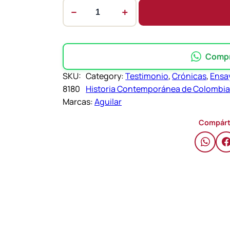
−
+
A
l
o
m
Compra
o
SKU:
Category:
Testimonio
, 
Crónicas
, 
Ensay
d
8180
Historia Contemporánea de Colombi
e
Marcas:
Aguilar
m
u
Compárt
l
a
–
A
l
f
r
e