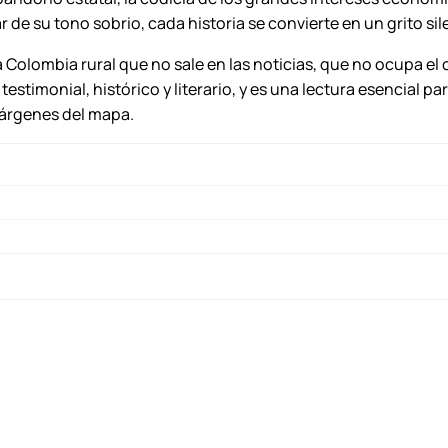
i
de su tono sobrio, cada historia se convierte en un grito sile
d
a
 Colombia rural que no sale en las noticias, que no ocupa el 
d
testimonial, histórico y literario, y es una lectura esencial 
márgenes del mapa.