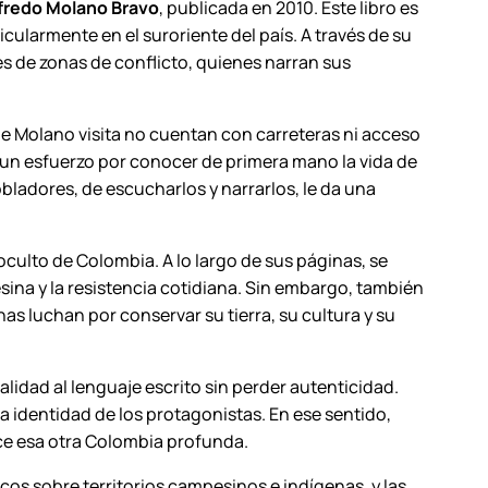
fredo Molano Bravo
, publicada en 2010. Este libro es
cularmente en el suroriente del país. A través de su
s de zonas de conflicto, quienes narran sus
ue Molano visita no cuentan con carreteras ni acceso
n un esfuerzo por conocer de primera mano la vida de
obladores, de escucharlos y narrarlos, le da una
ulto de Colombia. A lo largo de sus páginas, se
sina y la resistencia cotidiana. Sin embargo, también
as luchan por conservar su tierra, su cultura y su
alidad al lenguaje escrito sin perder autenticidad.
a identidad de los protagonistas. En ese sentido,
ce esa otra Colombia profunda.
cos sobre territorios campesinos e indígenas, y las