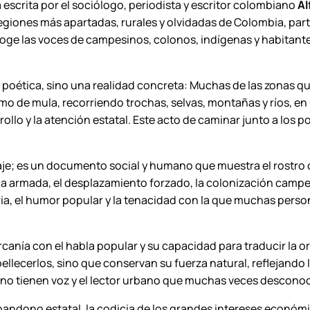
 escrita por el sociólogo, periodista y escritor colombiano
Al
d
regiones más apartadas, rurales y olvidadas de Colombia, parti
o
ge las voces de campesinos, colonos, indígenas y habitante
M
o
l
 poética, sino una realidad concreta: Muchas de las zonas q
a
omo de mula, recorriendo trochas, selvas, montañas y ríos, e
n
llo y la atención estatal. Este acto de caminar junto a los p
o
B
r
e; es un documento social y humano que muestra el rostro oc
a
cia armada, el desplazamiento forzado, la colonización campe
v
ria, el humor popular y la tenacidad con la que muchas person
o
.
rcanía con el habla popular y su capacidad para traducir la or
c
lecerlos, sino que conservan su fuerza natural, reflejando l
a
no tienen voz y el lector urbano que muchas veces descono
n
t
bandono estatal, la codicia de los grandes intereses económi