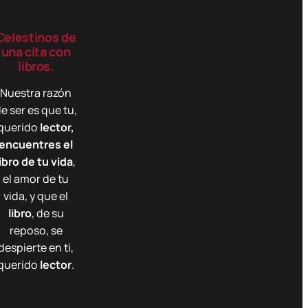
Celestinos de
una cita con
libros.
Nuestra razón
e ser es que tu,
querido
lector,
encuentres el
libro de tu vida
,
el amor de tu
vida, y que el
libro
, de su
reposo, se
despierte en ti,
querido
lector
.