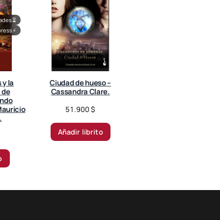
dades
⏳
press
⚡
 y la
Ciudad de hueso –
 de
Cassandra Clare.
ando
auricio
51.900
$
.
Añadir librito
o