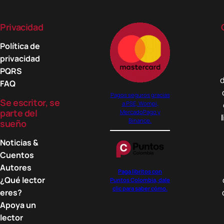
Privacidad
Política de
privacidad
PQRS
d
FAQ
Pagos seguros gracias
Se escritor, se
a PSE, Wompi,
parte del
MercadoPago y
Binance.
sueño
Noticias &
Cuentos
Autores
Paga libritos con
¿Qué lector
Puntos Colombia, dale
clic para saber cómo.
eres?
Apoya un
lector