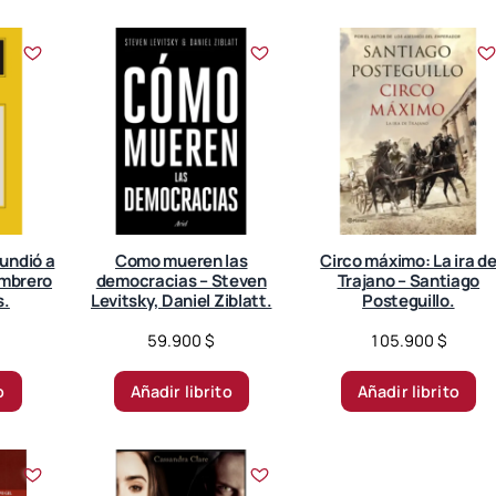
undió a
Como mueren las
Circo máximo: La ira d
ombrero
democracias – Steven
Trajano – Santiago
s.
Levitsky, Daniel Ziblatt.
Posteguillo.
59.900
$
105.900
$
o
Añadir librito
Añadir librito