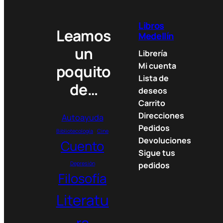
Libros
Leamos
Medellín
un
Librería
Mi cuenta
poquito
Lista de
de…
deseos
Carrito
Direcciones
Autoayuda
Pedidos
Bibliotecología
Cine
Devoluciones
Cuento
Sigue tus
Depresión
pedidos
Filosofía
Literatu
ra