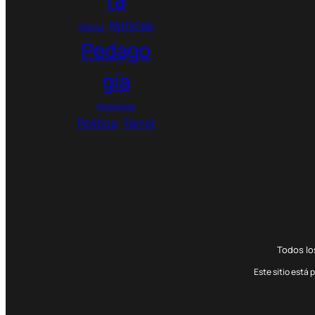
Noticias
Música
Pedago
gía
Personajes
Política
Terror
Todos l
Este sitio está