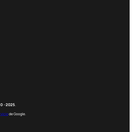
m
edIn
nterest
20
–
2025
.
rvicio
de Google.