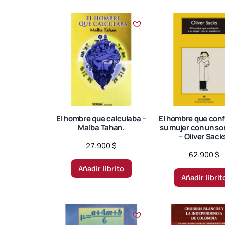
o
r
t
e
d
b
y
l
a
t
El hombre que calculaba –
El hombre que conf
e
Malba Tahan.
su mujer con un s
s
– Oliver Sack
27.900
$
t
62.900
$
Añadir librito
Añadir librit