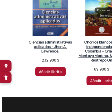
Pocas uni
Envío ex
Ciencias administrativas
Chorros blancos
aplicadas – Jhon A.
independencia
Lawrence.
Colombia – Orl
Montoya Moreno, M
Restrepo Gil
232.900
$
🍷
69.900
$
Añadir librito
Añadir librit