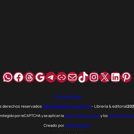
WhatsApp
Facebook
Hilos
Google
Telegram
Enlace
Correo
TikTok
Instagra
X
Link
Pi
Accesibilidad
os derechos reservados
librosmedellin.com S.A.S
– Librería & editorial
20
 protegido por reCAPTCHA y se aplican la
Política de privacidad
y los
Términos del se
Creado por
AndresLector