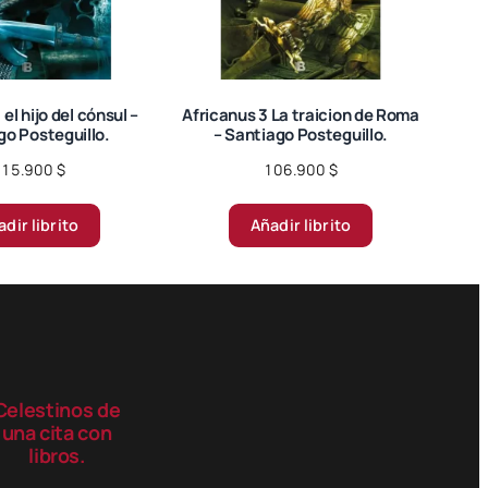
producto
producto
 el hijo del cónsul –
Africanus 3 La traicion de Roma
go Posteguillo.
– Santiago Posteguillo.
115.900
$
106.900
$
dir librito
Añadir librito
Celestinos de
una cita con
libros.