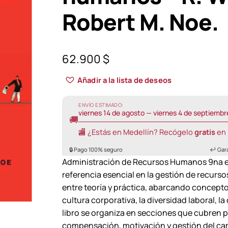
Robert M. Noe.
62.900
$
Añadir a la lista de deseos
ENVÍO ESTIMADO:
viernes 14 de agosto — viernes 4 de septiembr
🚚
🏬 ¿Estás en Medellín? Recógelo
gratis
en 
🔒 Pago 100% seguro
↩️ Gar
Administración de Recursos Humanos 9na ed
referencia esencial en la gestión de recurs
entre teoría y práctica, abarcando concept
cultura corporativa, la diversidad laboral, l
libro se organiza en secciones que cubren p
compensación, motivación y gestión del cam