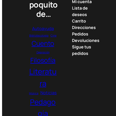
Mi cuenta
poquito
Lista de
de…
deseos
Carrito
Direcciones
Autoayuda
Pedidos
Bibliotecología
Cine
Devoluciones
Cuento
Sigue tus
Depresión
pedidos
Filosofía
Literatu
ra
Noticias
Música
Pedago
gía