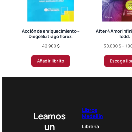
Acción de enriquecimiento –
After 4 Amor infin
Diego Buitrago florez.
Todd.
42.900
$
30.000
$
–
10
Añadir librito
Escoge lib
Libros
Leamos
Medellín
un
Librería