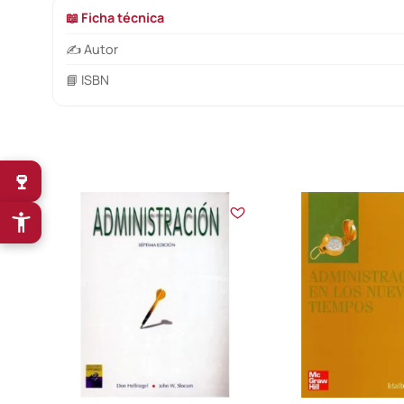
📖 Ficha técnica
✍️ Autor
📘 ISBN
🍷