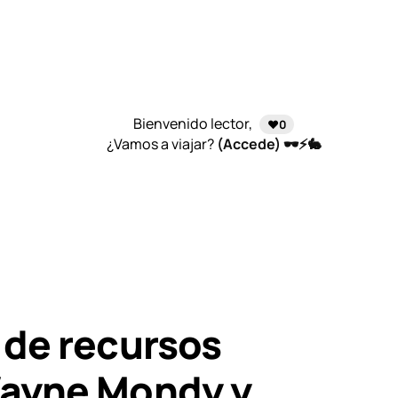
Bienvenido lector,
❤️0
¿Vamos a viajar?
(Accede) 🕶️⚡🐇
 de recursos
Wayne Mondy y