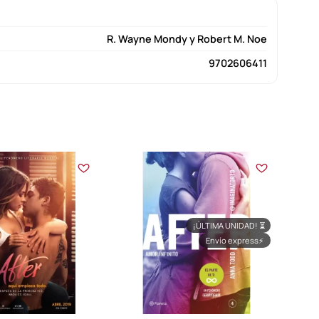
R. Wayne Mondy y Robert M. Noe
9702606411
¡ÚLTIMA UNIDAD!
⏳
Envío express
⚡