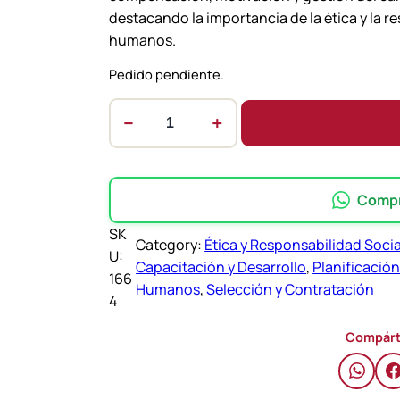
destacando la importancia de la ética y la r
humanos.
Pedido pendiente.
−
+
A
d
m
i
Compra
n
SK
i
Category:
Ética y Responsabilidad Socia
U:
s
Capacitación y Desarrollo
, 
Planificació
166
t
Humanos
, 
Selección y Contratación
4
r
a
Compárt
c
i