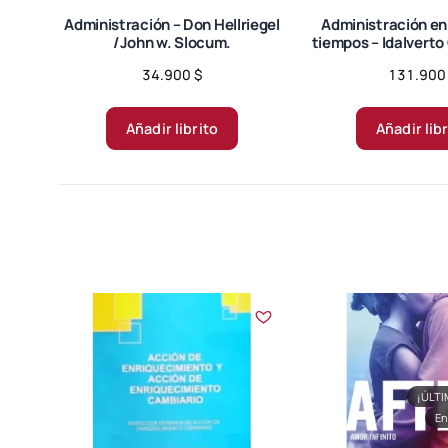
Administración – Don Hellriegel
Administración en
/John w. Slocum.
tiempos – Idalverto
34.900
$
131.90
Añadir librito
Añadir lib
¡ÚLTI
En