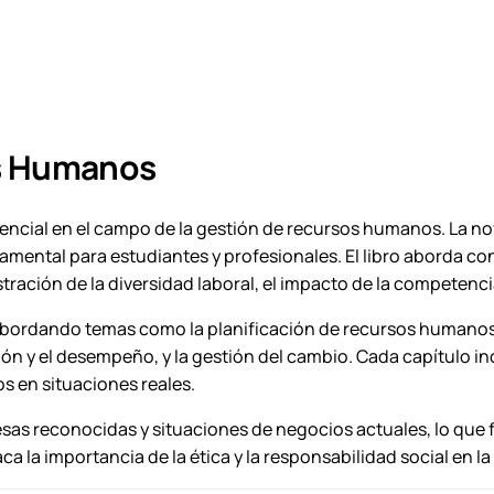
ó
n
d
e
r
e
os Humanos
c
u
r
cial en el campo de la gestión de recursos humanos. La nov
s
ndamental para estudiantes y profesionales. El libro aborda c
o
stración de la diversidad laboral, el impacto de la competenc
s
 abordando temas como la planificación de recursos humanos, 
h
ión y el desempeño, y la gestión del cambio. Cada capítulo in
u
os en situaciones reales.
m
a
sas reconocidas y situaciones de negocios actuales, lo que f
n
ca la importancia de la ética y la responsabilidad social en 
o