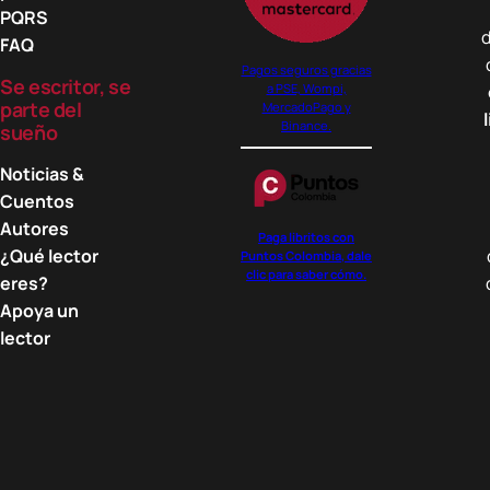
la
la
PQRS
d
página
página
FAQ
de
de
Pagos seguros gracias
Se escritor, se
a PSE, Wompi,
producto
producto
parte del
MercadoPago y
Binance.
sueño
Noticias &
Cuentos
Autores
Paga libritos con
¿Qué lector
Puntos Colombia, dale
clic para saber cómo.
eres?
Apoya un
lector