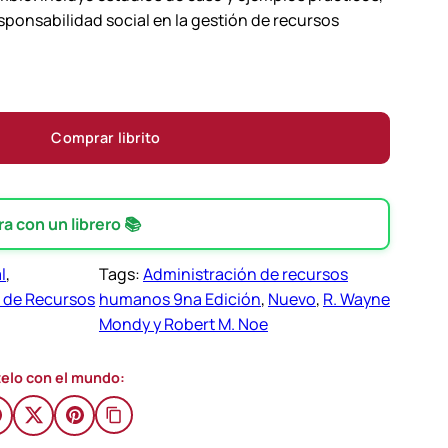
esponsabilidad social en la gestión de recursos
Comprar librito
 con un librero 📚
l
, 
Tags:
Administración de recursos
n de Recursos
humanos 9na Edición
, 
Nuevo
, 
R. Wayne
Mondy y Robert M. Noe
elo con el mundo: