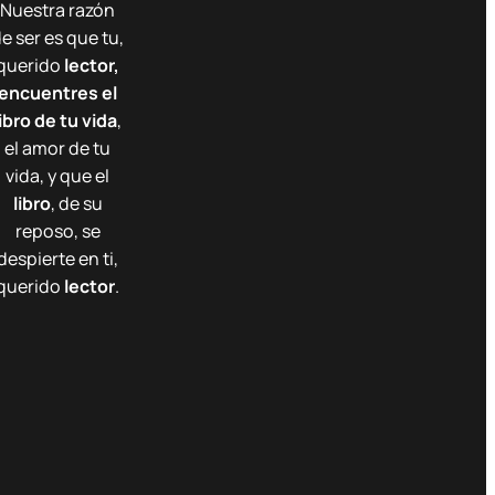
Nuestra razón
e ser es que tu,
querido
lector,
encuentres el
libro de tu vida
,
el amor de tu
vida, y que el
libro
, de su
reposo, se
despierte en ti,
querido
lector
.