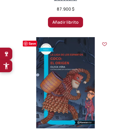
87.900
$
Añadir librito
Save
🍷