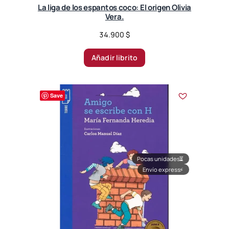
La liga de los espantos coco: El origen Olivia
Vera.
34.900
$
Añadir librito
Save
Pocas unidades
⏳
Envío express
⚡