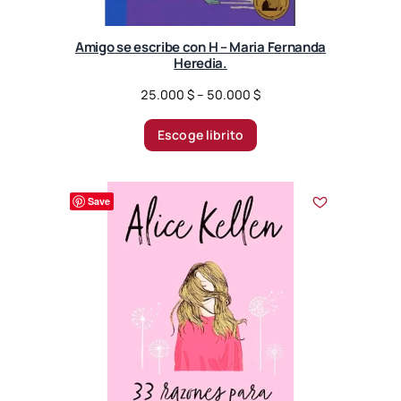
Amigo se escribe con H – Maria Fernanda
Heredia.
P
25.000
$
–
50.000
$
r
i
Escoge librito
c
e
r
Save
a
n
g
e
:
2
5
.
0
0