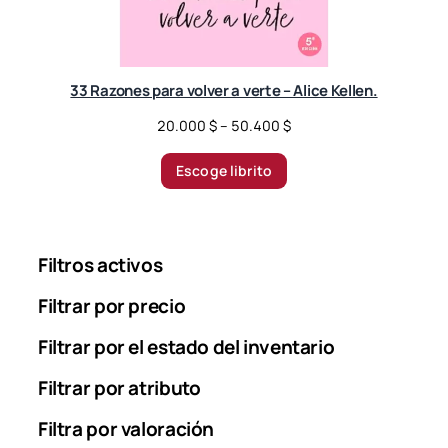
0
$
t
33 Razones para volver a verte – Alice Kellen.
h
r
P
20.000
$
–
50.400
$
o
r
u
i
Escoge librito
g
c
h
e
5
r
0
a
Filtros activos
.
n
0
g
Filtrar por precio
0
e
0
Filtrar por el estado del inventario
:
2
$
Filtrar por atributo
0
.
Filtra por valoración
0