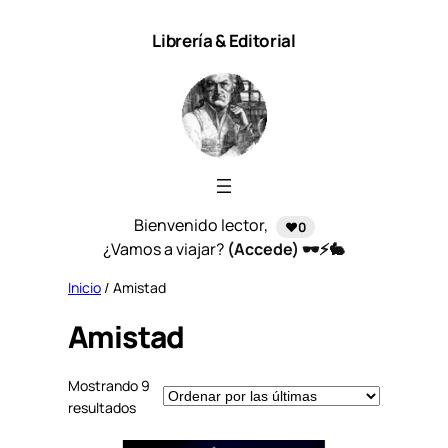
Saltar
Librería & Editorial
al
contenido
Bienvenido lector,
❤️0
¿Vamos a viajar?
(Accede) 🕶️⚡🐇
Inicio
/ Amistad
Amistad
Mostrando 9
S
resultados
o