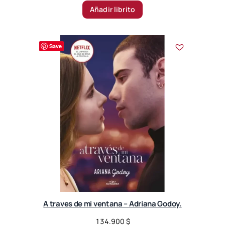
Añadir librito
Save
A traves de mi ventana – Adriana Godoy.
134.900
$