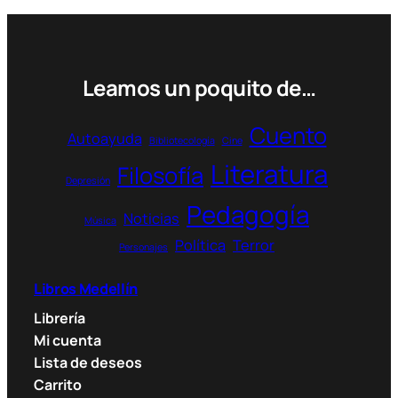
0
0
$
Leamos un poquito de…
t
h
r
Cuento
Autoayuda
o
Bibliotecología
Cine
u
Literatura
Filosofía
g
Depresión
h
Pedagogía
Noticias
5
Música
0
Política
Terror
Personajes
.
4
Libros Medellín
0
Librería
0
Mi cuenta
$
Lista de deseos
Carrito