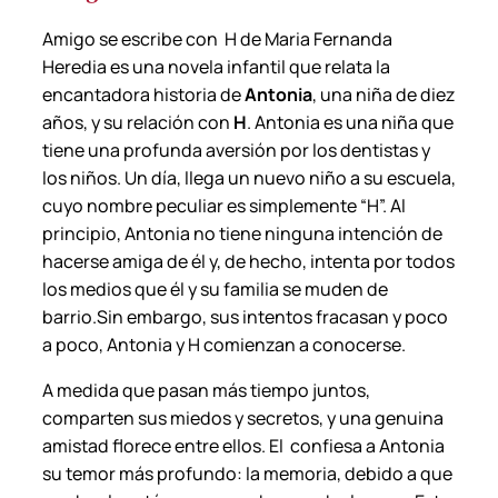
i
Amigo se escribe con H de Maria Fernanda
a
Heredia es una novela infantil que relata la
F
encantadora historia de
Antonia
, una niña de diez
e
años, y su relación con
H
. Antonia es una niña que
r
tiene una profunda aversión por los dentistas y
n
los niños. Un día, llega un nuevo niño a su escuela,
a
cuyo nombre peculiar es simplemente “H”. Al
n
principio, Antonia no tiene ninguna intención de
d
hacerse amiga de él y, de hecho, intenta por todos
a
los medios que él y su familia se muden de
H
barrio.Sin embargo, sus intentos fracasan y poco
e
a poco, Antonia y H comienzan a conocerse.
r
e
A medida que pasan más tiempo juntos,
d
comparten sus miedos y secretos, y una genuina
i
amistad florece entre ellos. El confiesa a Antonia
a
su temor más profundo: la memoria, debido a que
.