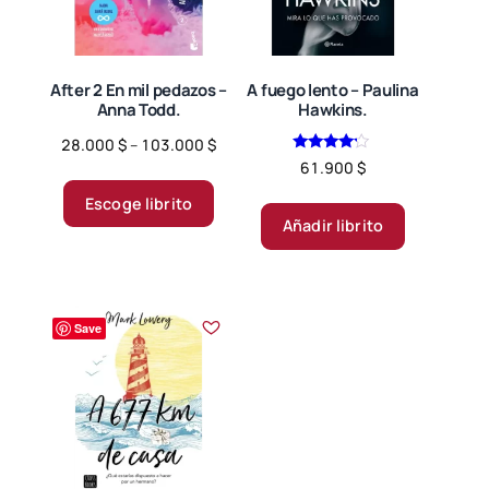
en
la
página
de
After 2 En mil pedazos –
A fuego lento – Paulina
Anna Todd.
Hawkins.
producto
Price
28.000
$
–
103.000
$
Valorado
range:
61.900
$
Este
en
28.000 $
4.00
producto
Escoge librito
de 5
through
Añadir librito
tiene
103.000 $
múltiples
variantes.
Las
Save
opciones
se
pueden
elegir
en
la