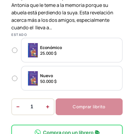
0
Antonia que le teme a la memoria porque su
abuela está perdiendo la suya. Esta revelación
$
acerca más a los dos amigos, especialmente
t
cuando el lleva a…
ESTADO
h
r
Económico
o
25.000 $
u
g
Nuevo
h
50.000 $
5
0
.
−
+
Comprar librito
A
0
m
0
i
0
g
Compra con un librero 📚