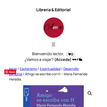
Saltar
Librería & Editorial
al
contenido
Bienvenido lector,
❤️0
¿Vamos a viajar?
(Accede) 🕶️⚡🐇
Inicio
/
Esoterismo
/
Espiritualidad
/
Desarrollo
Save
personal
/ Amigo se escribe con H – Maria Fernanda
Heredia.