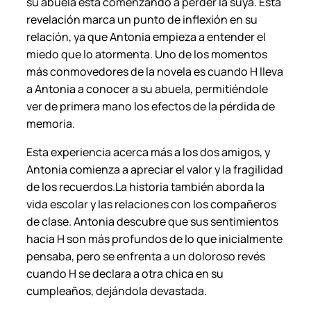
su abuela está comenzando a perder la suya. Esta
c
revelación marca un punto de inflexión en su
a
relación, ya que Antonia empieza a entender el
n
miedo que lo atormenta. Uno de los momentos
t
más conmovedores de la novela es cuando H lleva
i
a Antonia a conocer a su abuela, permitiéndole
d
ver de primera mano los efectos de la pérdida de
a
memoria.
d
Esta experiencia acerca más a los dos amigos, y
Antonia comienza a apreciar el valor y la fragilidad
de los recuerdos.La historia también aborda la
vida escolar y las relaciones con los compañeros
de clase. Antonia descubre que sus sentimientos
hacia H son más profundos de lo que inicialmente
pensaba, pero se enfrenta a un doloroso revés
cuando H se declara a otra chica en su
cumpleaños, dejándola devastada.