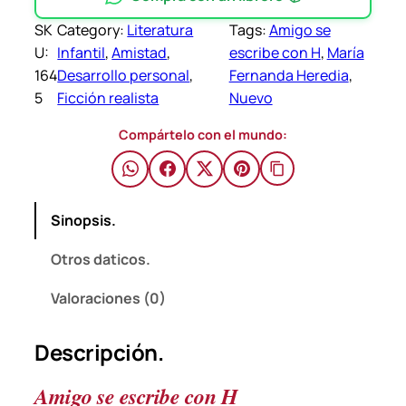
o
SK
Category:
Literatura
Tags:
Amigo se
s
$
U:
Infantil
, 
Amistad
, 
escribe con H
, 
María
e
164
Desarrollo personal
, 
Fernanda Heredia
, 
e
5
Ficción realista
Nuevo
s
c
Compártelo con el mundo:
r
i
b
Sinopsis.
e
c
Otros daticos.
o
n
Valoraciones (0)
H
–
Descripción.
M
a
Amigo se escribe con H
r