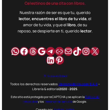
Celestinos de una cita con libros.
Nuestra razón de ser es que tu, querido
lector, encuentres el libro de tu vida
, el
amor de tu vida, y que el
libro
, de su
reposo, se despierte en ti, querido
lector
.
WhatsApp
Facebook
Hilos
Google
Telegram
Enlace
Correo
TikTok
Instag
X
LinkedIn
Pinterest
Accesibilidad
Todos los derechos reservados
librosmedellin.com S.A.S
–
Librería & editorial
2020
–
2025
.
Este sitio está protegido por reCAPTCHA y se aplican la
Política de
privacidad
y los
Términos del servicio
de Google.
Creado por
AndresLector