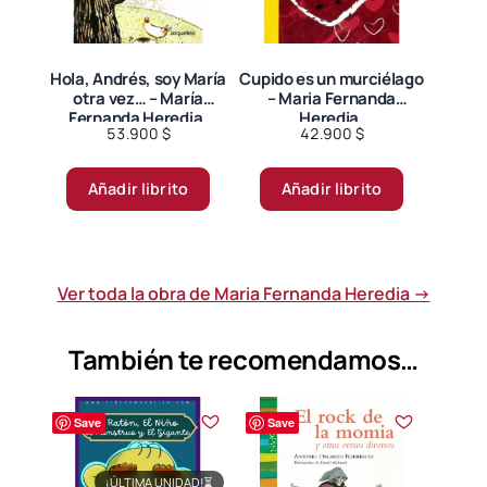
Hola, Andrés, soy María
Cupido es un murciélago
otra vez… – María
– Maria Fernanda
Fernanda Heredia.
Heredia.
53.900
$
42.900
$
Añadir librito
Añadir librito
Ver toda la obra de Maria Fernanda Heredia →
También te recomendamos…
Save
Save
¡ÚLTIMA UNIDAD!
⏳