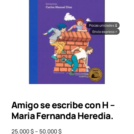
Pocas unidades
⏳
Envío express
⚡
Amigo se escribe con H –
Maria Fernanda Heredia.
P
25.000
$
–
50.000
$