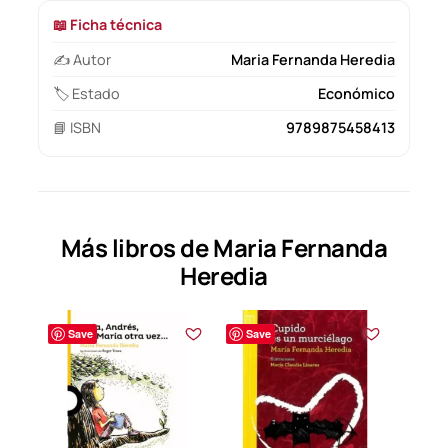
📖 Ficha técnica
✍️ Autor
Maria Fernanda Heredia
🏷️ Estado
Económico
📘 ISBN
9789875458413
Más libros de Maria Fernanda
Heredia
Save
Save