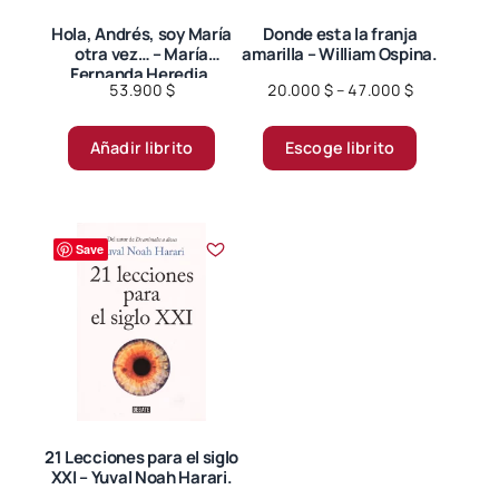
la
la
página
página
Hola, Andrés, soy María
Donde esta la franja
otra vez… – María
amarilla – William Ospina.
de
de
Fernanda Heredia.
producto
producto
Price
53.900
$
20.000
$
–
47.000
$
range:
Este
20.000 $
Añadir librito
Escoge librito
producto
through
tiene
47.000 $
múltiples
variantes.
Save
Las
opciones
se
pueden
elegir
en
la
página
21 Lecciones para el siglo
XXI – Yuval Noah Harari.
de