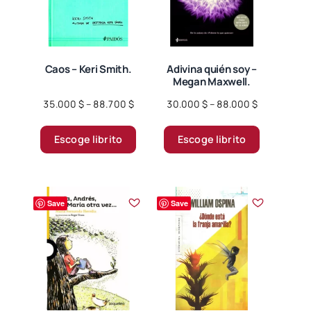
producto
Caos – Keri Smith.
Adivina quién soy –
Megan Maxwell.
Price
Price
35.000
$
–
88.700
$
30.000
$
–
88.000
$
range:
range:
Este
Este
35.000 $
30.000 $
Escoge librito
Escoge librito
producto
producto
through
through
tiene
tiene
88.700 $
88.000 $
múltiples
múltiples
variantes.
variantes.
Save
Save
Las
Las
opciones
opciones
se
se
pueden
pueden
elegir
elegir
en
en