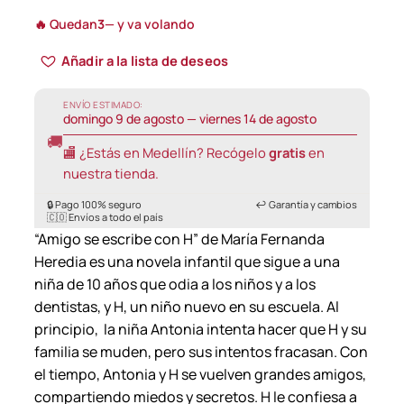
r
🔥 Quedan
3
— y va volando
i
Añadir a la lista de deseos
c
e
ENVÍO ESTIMADO:
domingo 9 de agosto — viernes 14 de agosto
r
🚚
a
🏬 ¿Estás en Medellín? Recógelo
gratis
en
n
nuestra tienda.
g
🔒 Pago 100% seguro
↩️ Garantía y cambios
🇨🇴 Envíos a todo el país
e
“Amigo se escribe con H” de María Fernanda
:
Heredia es una novela infantil que sigue a una
2
niña de 10 años que odia a los niños y a los
5
dentistas, y H, un niño nuevo en su escuela. Al
principio, la niña Antonia intenta hacer que H y su
.
familia se muden, pero sus intentos fracasan. Con
0
el tiempo, Antonia y H se vuelven grandes amigos,
0
compartiendo miedos y secretos. H le confiesa a