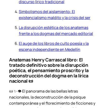
discurso lírico tradicional
d
a
Simbolismos del aislamiento: El
d
existencialismo maldito y la crisis del ser
La disrupción estética de los anatemas
frente a los dogmas del mercado editorial
El auge de los libros de culto poesía y la
escena independiente en Medellín
Anatemas Henry Carrascal libro: El
tratado definitivo sobre la disrupción
poética, el pensamiento proscrito y la
deconstrucción del dogma en la lírica
nacional 📜
📜 ✨ 👁️ El panorama de las bellas letras
nacionales, la deconstrucción de la psique
contemporánea y el florecimiento de ficciones y