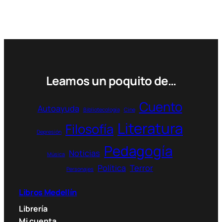
tiene
88.000 $
múltiples
variantes.
Las
opciones
se
pueden
Leamos un poquito de…
elegir
en
Cuento
Autoayuda
Bibliotecología
Cine
la
Literatura
página
Filosofía
Depresión
de
Pedagogía
producto
Noticias
Música
Política
Terror
Personajes
Libros Medellín
Librería
Mi cuenta