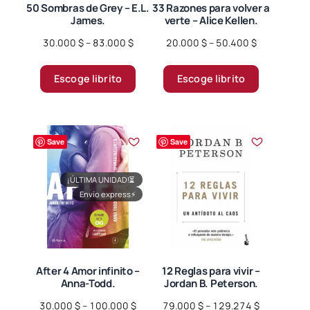
50 Sombras de Grey – E.L.
33 Razones para volver a
James.
verte – Alice Kellen.
Price
Price
30.000
$
–
83.000
$
20.000
$
–
50.400
$
range:
range:
Este
Este
30.000 $
20.000 $
Escoge librito
Escoge librito
producto
producto
through
through
tiene
tiene
83.000 $
50.400 $
múltiples
múltiples
variantes.
variantes.
Save
Save
Las
Las
opciones
opciones
¡ÚLTIMA UNIDAD!
⏳
se
se
Envío express
⚡
pueden
pueden
elegir
elegir
en
en
la
la
página
página
After 4 Amor infinito –
12 Reglas para vivir –
Anna-Todd.
Jordan B. Peterson.
de
de
producto
producto
Price
Price
30.000
$
–
100.000
$
79.000
$
–
129.274
$