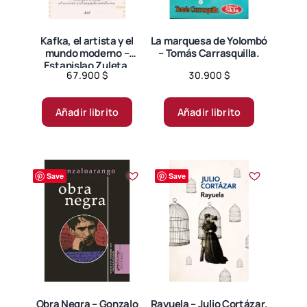
Kafka, el artista y el
La marquesa de Yolombó
mundo moderno –
– Tomás Carrasquilla.
Estanislao Zuleta.
67.900
$
30.900
$
Añadir librito
Añadir librito
Save
Save
Obra Negra – Gonzalo
Rayuela – Julio Cortázar.