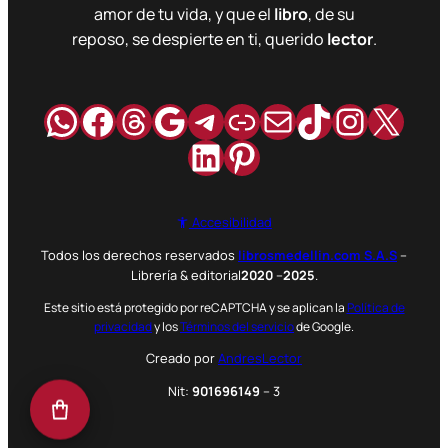
amor de tu vida, y que el
libro
, de su
reposo, se despierte en ti, querido
lector
.
WhatsApp
Facebook
Hilos
Google
Telegram
Enlace
Correo
TikTok
Instag
X
LinkedIn
Pinterest
Accesibilidad
Todos los derechos reservados
librosmedellin.com S.A.S
–
Librería & editorial
2020
–
2025
.
Este sitio está protegido por reCAPTCHA y se aplican la
Política de
privacidad
y los
Términos del servicio
de Google.
Creado por
AndresLector
Nit:
901696149
– 3