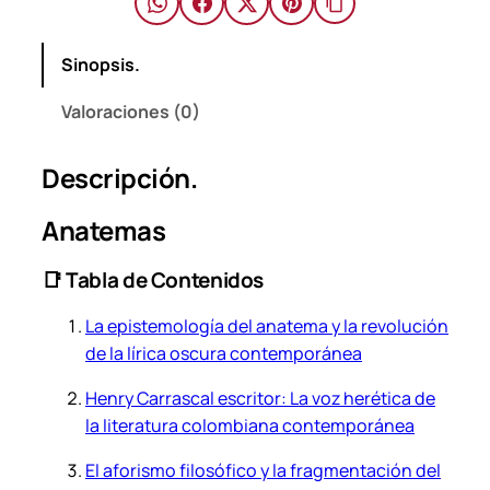
n
r
Sinopsis.
y
C
Valoraciones (0)
a
r
Descripción.
r
a
Anatemas
s
c
📑 Tabla de Contenidos
a
l
La epistemología del anatema y la revolución
.
de la lírica oscura contemporánea
c
a
Henry Carrascal escritor: La voz herética de
n
la literatura colombiana contemporánea
t
El aforismo filosófico y la fragmentación del
i