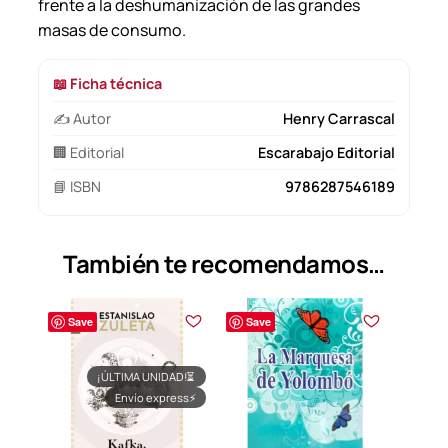
frente a la deshumanización de las grandes
masas de consumo.
📖 Ficha técnica
✍️ Autor
Henry Carrascal
🏢 Editorial
Escarabajo Editorial
📘 ISBN
9786287546189
También te recomendamos…
Save
Save
¡ÚLTIMA UNIDAD!
⏳
Envío express
⚡