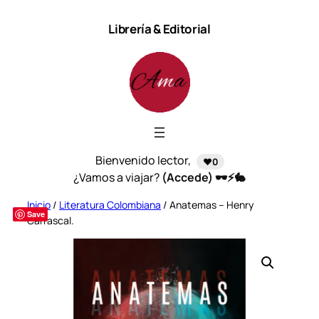
Saltar
Librería & Editorial
al
contenido
Bienvenido lector,
❤️0
¿Vamos a viajar?
(Accede) 🕶️⚡🐇
Inicio
/
Literatura Colombiana
/ Anatemas – Henry
Save
Carrascal.