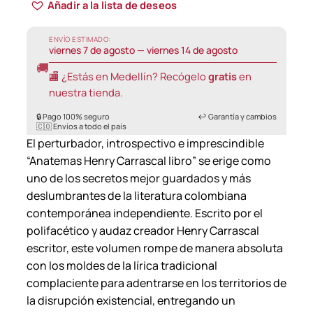
Añadir a la lista de deseos
ENVÍO ESTIMADO:
viernes 7 de agosto — viernes 14 de agosto
🚚
🏬 ¿Estás en Medellín? Recógelo
gratis
en
nuestra tienda.
🔒 Pago 100% seguro
↩️ Garantía y cambios
🇨🇴 Envíos a todo el país
El perturbador, introspectivo e imprescindible
“Anatemas Henry Carrascal libro” se erige como
uno de los secretos mejor guardados y más
deslumbrantes de la literatura colombiana
contemporánea independiente. Escrito por el
polifacético y audaz creador Henry Carrascal
escritor, este volumen rompe de manera absoluta
con los moldes de la lírica tradicional
complaciente para adentrarse en los territorios de
la disrupción existencial, entregando un