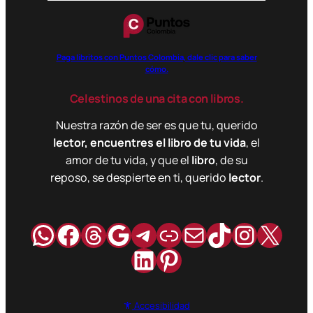
Paga libritos con Puntos Colombia, dale clic para saber
cómo.
Celestinos de una cita con libros.
Nuestra razón de ser es que tu, querido
lector, encuentres el libro de tu vida
, el
amor de tu vida, y que el
libro
, de su
reposo, se despierte en ti, querido
lector
.
WhatsApp
Facebook
Hilos
Google
Telegram
Enlace
Correo
TikTok
Instag
X
LinkedIn
Pinterest
Accesibilidad