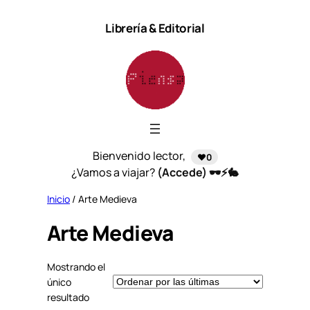
Saltar
Librería & Editorial
al
contenido
Bienvenido lector,
❤️0
¿Vamos a viajar?
(Accede) 🕶️⚡🐇
Inicio
/ Arte Medieva
Arte Medieva
Mostrando el
único
resultado