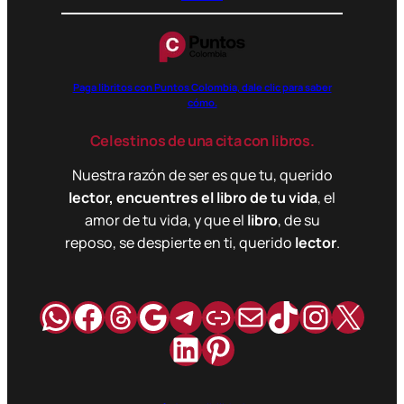
Paga libritos con Puntos Colombia, dale clic para saber
cómo.
Celestinos de una cita con libros.
Nuestra razón de ser es que tu, querido
lector, encuentres el libro de tu vida
, el
amor de tu vida, y que el
libro
, de su
reposo, se despierte en ti, querido
lector
.
WhatsApp
Facebook
Hilos
Google
Telegram
Enlace
Correo
TikTok
Instag
X
LinkedIn
Pinterest