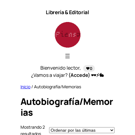
Saltar
Librería & Editorial
al
contenido
Bienvenido lector,
❤️0
¿Vamos a viajar?
(Accede) 🕶️⚡🐇
Inicio
/ Autobiografía/Memorias
Autobiografía/Memor
ias
Mostrando 2
S
resultados