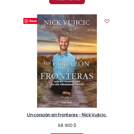
Save
Un corazón sin fronteras – Nick Vujicic.
68.900
$