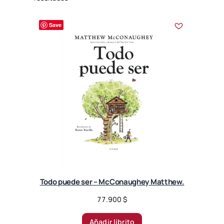
o
r
Save
t
e
d
b
y
l
a
t
e
s
t
Todo puede ser – McConaughey Matthew.
77.900
$
Añadir librito