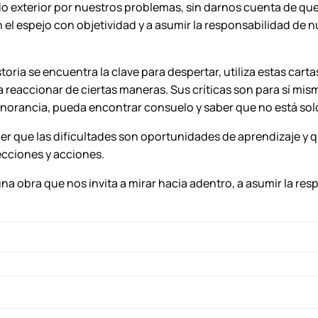
ndo exterior por nuestros problemas, sin darnos cuenta de 
u
el espejo con objetividad y a asumir la responsabilidad de 
e
c
r
oria se encuentra la clave para despertar, utiliza estas car
e
 reaccionar de ciertas maneras. Sus críticas son para sí mi
í
ignorancia, pueda encontrar consuelo y saber que no está sol
a
v
r que las dificultades son oportunidades de aprendizaje y q
e
ecciones y acciones.
r
na obra que nos invita a mirar hacia adentro, a asumir la re
–
S
a
n
t
i
a
g