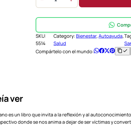
C
a
r
t
Compra
a
SKU:
Category:
Bienestar
, 
Autoayuda
, 
Ta
s
5514
Salud
Sa
p
Compártelo con el mundo:
a
r
a
u
n
c
ía ver
i
e
g
o es un libro que invita a la reflexión y al autoconocimiento.
o
rospectivo donde se nos anima a dejar de ser víctimas y conver
q