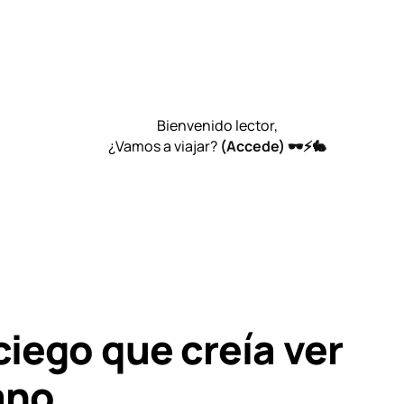
Bienvenido lector,
¿Vamos a viajar?
(Accede) 🕶️⚡🐇
ciego que creía ver
ano.