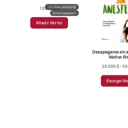
¡ÚLTIMA UNIDAD!
⏳
107.900
$
Envío express
⚡
Añadir librito
Desapegarse sin a
Walter Ri
25.000
$
–
55
Escoge lib