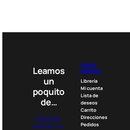
Libros
Leamos
Medellín
un
Librería
Mi cuenta
poquito
Lista de
de…
deseos
Carrito
Direcciones
Autoayuda
Pedidos
Bibliotecología
Cine