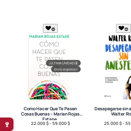
😍
😍
¡ÚLTIMA UNIDAD!
⏳
Envío express
⚡
Como Hacer Que Te Pasen
Desapegarse sin a
Cosas Buenas – Marian Rojas
Walter Ri
Estape.
🍷
Price
22.000
$
–
59.000
$
25.000
$
–
55
range: