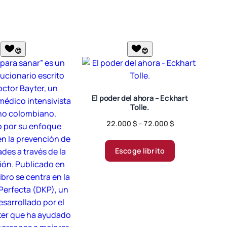
😍
😍
El poder del ahora – Eckhart
Tolle.
Price
22.000
$
–
72.000
$
range:
Este
22.000 $
producto
Escoge librito
through
tiene
72.000 $
múltiples
variantes.
Las
opciones
se