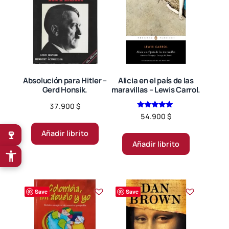
Absolución para Hitler –
Alicia en el país de las
Gerd Honsik.
maravillas – Lewis Carrol.
37.900
$
Valorado en
54.900
$
5.00
de 5
🍷
Añadir librito
Añadir librito
Save
Save