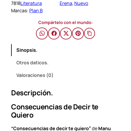
7818
Literatura
Erena
, 
Nuevo
e
$
Marcas:
Plan B
n
c
Compártelo con el mundo:
i
a
s
Sinopsis.
d
e
Otros daticos.
d
e
Valoraciones (0)
c
i
Descripción.
r
t
Consecuencias de Decir te
e
Quiero
q
u
“Consecuencias de decir te quiero”
de
Manu
i