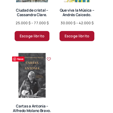
la
página
Ciudad de cristal –
Que viva la Música –
Cassandra Clare.
Andrés Caicedo.
de
producto
Price
Price
25.000
$
–
77.000
$
30.000
$
–
42.000
$
range:
range:
Este
Este
25.000 $
30.000 $
Escoge librito
Escoge librito
producto
producto
through
through
tiene
tiene
77.000 $
42.000 $
múltiples
múltiples
variantes.
variantes.
Save
Las
Las
opciones
opciones
se
se
pueden
pueden
elegir
elegir
en
en
la
la
página
página
Cartas a Antonia –
Alfredo Molano Bravo.
de
de