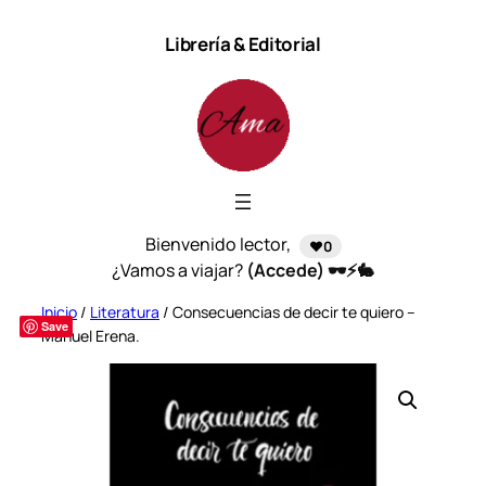
Saltar
Librería & Editorial
al
contenido
Bienvenido lector,
❤️0
¿Vamos a viajar?
(Accede) 🕶️⚡🐇
Inicio
/
Literatura
/ Consecuencias de decir te quiero –
Save
Manuel Erena.