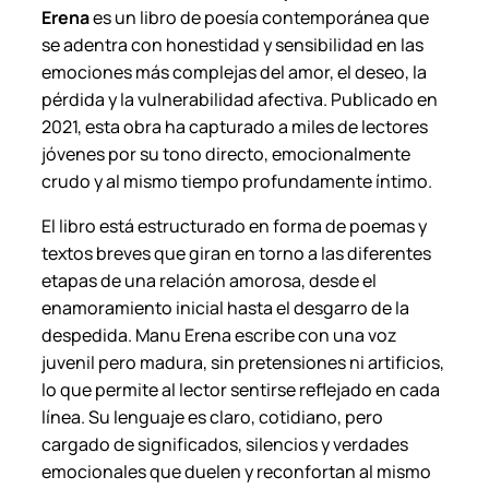
Erena
es un libro de poesía contemporánea que
e
se adentra con honestidad y sensibilidad en las
r
emociones más complejas del amor, el deseo, la
o
pérdida y la vulnerabilidad afectiva. Publicado en
–
2021, esta obra ha capturado a miles de lectores
M
jóvenes por su tono directo, emocionalmente
a
crudo y al mismo tiempo profundamente íntimo.
n
u
El libro está estructurado en forma de poemas y
e
textos breves que giran en torno a las diferentes
l
etapas de una relación amorosa, desde el
E
enamoramiento inicial hasta el desgarro de la
r
despedida. Manu Erena escribe con una voz
e
juvenil pero madura, sin pretensiones ni artificios,
n
lo que permite al lector sentirse reflejado en cada
a
línea. Su lenguaje es claro, cotidiano, pero
.
cargado de significados, silencios y verdades
c
emocionales que duelen y reconfortan al mismo