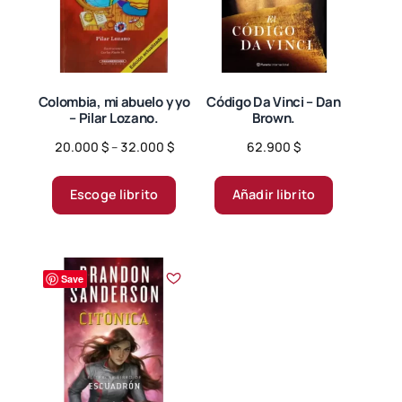
Colombia, mi abuelo y yo
Código Da Vinci – Dan
– Pilar Lozano.
Brown.
Price
20.000
$
–
32.000
$
62.900
$
range:
Este
20.000 $
producto
Escoge librito
Añadir librito
through
tiene
32.000 $
múltiples
variantes.
Save
Las
opciones
se
pueden
elegir
en