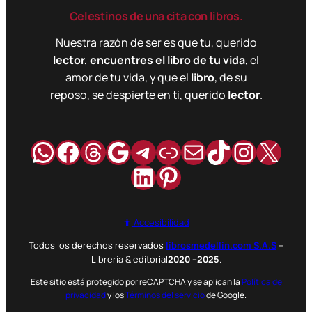
Celestinos de una cita con libros.
Nuestra razón de ser es que tu, querido
lector, encuentres el libro de tu vida
, el
amor de tu vida, y que el
libro
, de su
reposo, se despierte en ti, querido
lector
.
WhatsApp
Facebook
Hilos
Google
Telegram
Enlace
Correo
TikTok
Instag
X
LinkedIn
Pinterest
Accesibilidad
Todos los derechos reservados
librosmedellin.com S.A.S
–
Librería & editorial
2020
–
2025
.
Este sitio está protegido por reCAPTCHA y se aplican la
Política de
privacidad
y los
Términos del servicio
de Google.