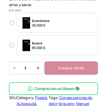
amar y sanar.
$
ESTADO
t
Económico
h
30.000 $
r
o
Nuevo
u
80.000 $
g
h
8
−
+
Comprar librito
C
0
o
.
n
0
s
Compra con un librero 📚
0
e
SKU
Category:
Poesía
, 
Tags:
Consecuencias de
0
c
:
Autoayuda
, 
decir te quiero
, 
Manuel
u