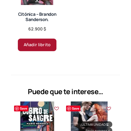
la
página
Citónica – Brandon
Sanderson.
de
producto
62.900
$
Añadir librito
Puede que te interese…
Save
Save
¡ÚLTIMA UNIDAD!
⏳
Envío express
⚡