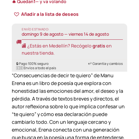
🔥 Quedan
1
— y va volando
i
Añadir a la lista de deseos
c
e
ENVÍO ESTIMADO:
domingo 9 de agosto — viernes 14 de agosto
r
🚚
a
🏬 ¿Estás en Medellín? Recógelo
gratis
en
n
nuestra tienda.
g
🔒 Pago 100% seguro
↩️ Garantía y cambios
🇨🇴 Envíos a todo el país
e
“Consecuencias de decir te quiero” de Manu
:
Erena es un libro de poesía que explora con
3
honestidad las emociones del amor, el deseo y la
0
pérdida. A través de textos breves y directos, el
autor reflexiona sobre lo que implica confesar un
.
“te quiero” y cómo esa declaración puede
0
cambiarlo todo. Con un lenguaje cercano y
0
emocional, Erena conecta con una generación
0
que busca en la poesía una forma de entenderse,