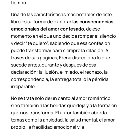
a
tiempo.
n
Una de las características más notables de este
t
libro es su forma de explorar
las consecuencias
i
emocionales del amor confesado
, de ese
d
momento en el que uno decide romper el silencio
a
y decir “te quiero”, sabiendo que esa confesión
d
puede transformar para siempre la relación. A
través de sus páginas, Erena disecciona lo que
sucede antes, durante y después de esa
declaración: la ilusión, el miedo, el rechazo, la
correspondencia, la entrega total o la pérdida
irreparable.
No se trata solo de un canto al amor romántico,
sino también a las heridas que deja y a la forma en
que nos transforma. El autor también aborda
temas como la ansiedad, la salud mental, el amor
propio, la fragilidad emocional y la