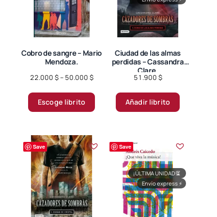
Cobro de sangre – Mario
Ciudad de las almas
Mendoza.
perdidas – Cassandra
Clare.
Price
22.000
$
–
50.000
$
51.900
$
range:
Este
22.000 $
Escoge librito
Añadir librito
producto
through
tiene
50.000 $
múltiples
variantes.
Save
Save
Las
opciones
¡ÚLTIMA UNIDAD!
⏳
se
Envío express
⚡
pueden
elegir
en