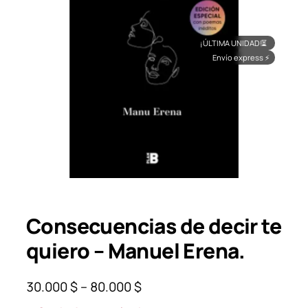
¡ÚLTIMA UNIDAD!
⏳
Envío express
⚡
Consecuencias de decir te
quiero – Manuel Erena.
P
30.000
$
–
80.000
$
r