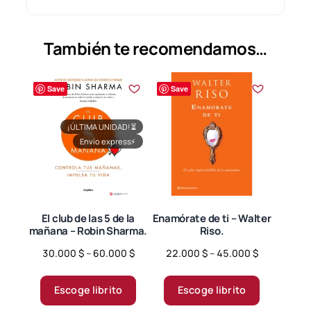
También te recomendamos…
Save
Save
¡ÚLTIMA UNIDAD!
⏳
Envío express
⚡
El club de las 5 de la
Enamórate de ti – Walter
mañana – Robin Sharma.
Riso.
Price
Price
30.000
$
–
60.000
$
22.000
$
–
45.000
$
range:
range:
Este
Este
30.000 $
22.000 $
producto
producto
Escoge librito
Escoge librito
through
through
tiene
tiene
60.000 $
45.000 $