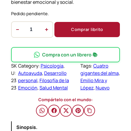
bienestar emocional y social.
Pedido pendiente.
−
+
Comprar librito
C
u
a
t
Compra con un librero 📚
r
SK
Category:
Psicología
, 
Tags:
Cuatro
o
U:
Autoayuda
, 
Desarrollo
gigantes del alma
, 
g
23
personal
, 
Filosofía de la
Emilio Mira y
i
23
Emoción
, 
Salud Mental
López
, 
Nuevo
g
a
Compártelo con el mundo:
n
t
e
Sinopsis.
s