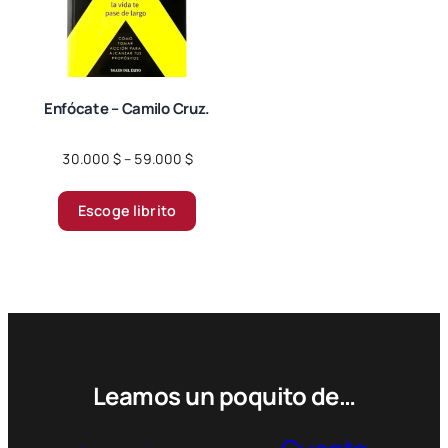
Enfócate – Camilo Cruz.
Price
30.000
$
–
59.000
$
range:
Este
30.000 $
Escoge librito
producto
through
tiene
59.000 $
múltiples
variantes.
Las
opciones
se
pueden
Leamos un poquito de…
elegir
en