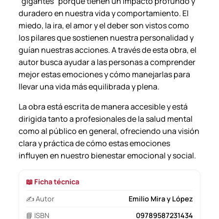
“gigantes” porque tienen un impacto profundo y
y
duradero en nuestra vida y comportamiento. El
L
miedo, la ira, el amor y el deber son vistos como
ó
los pilares que sostienen nuestra personalidad y
p
guían nuestras acciones. A través de esta obra, el
e
autor busca ayudar a las personas a comprender
z
mejor estas emociones y cómo manejarlas para
.
llevar una vida más equilibrada y plena.
c
a
La obra está escrita de manera accesible y está
n
dirigida tanto a profesionales de la salud mental
t
como al público en general, ofreciendo una visión
i
clara y práctica de cómo estas emociones
d
influyen en nuestro bienestar emocional y social.
a
d
📖 Ficha técnica
✍️ Autor
Emilio Mira y López
📘 ISBN
09789587231434