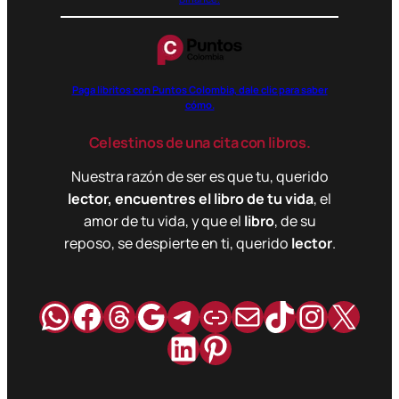
Paga libritos con Puntos Colombia, dale clic para saber
cómo.
Celestinos de una cita con libros.
Nuestra razón de ser es que tu, querido
lector, encuentres el libro de tu vida
, el
amor de tu vida, y que el
libro
, de su
reposo, se despierte en ti, querido
lector
.
WhatsApp
Facebook
Hilos
Google
Telegram
Enlace
Correo
TikTok
Instag
X
LinkedIn
Pinterest