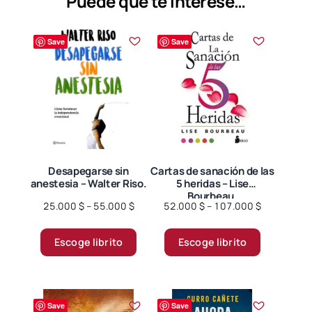
Puede que te interese…
pueden
elegir
Save
Save
en
la
página
de
producto
Desapegarse sin
Cartas de sanación de las
anestesia – Walter Riso.
5 heridas – Lise
Bourbeau.
Price
Price
25.000
$
–
55.000
$
52.000
$
–
107.000
$
range:
range:
Este
Este
25.000 $
52.000 $
Escoge librito
Escoge librito
producto
producto
through
through
tiene
tiene
55.000 $
107.000 $
múltiples
múltiples
variantes.
variantes.
Save
Save