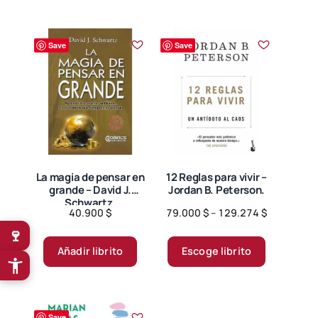
múltiples
múltiples
variantes.
variantes.
Save
Save
Las
Las
opciones
opciones
se
se
pueden
pueden
elegir
elegir
en
en
la
la
página
página
La magia de pensar en
12 Reglas para vivir –
grande – David J.
Jordan B. Peterson.
de
de
Schwartz.
producto
producto
Price
40.900
$
79.000
$
–
129.274
$
range:
🍷
Este
79.000 $
producto
Añadir librito
Escoge librito
through
tiene
129.274 $
múltiples
variantes.
Save