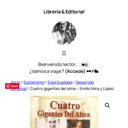
Saltar
Librería & Editorial
al
contenido
Bienvenido lector,
❤️0
¿Vamos a viajar?
(Accede) 🕶️⚡🐇
Inicio
/
Esoterismo
/
Espiritualidad
/
Desarrollo
Save
personal
/ Cuatro gigantes del alma – Emilio Mira y López.