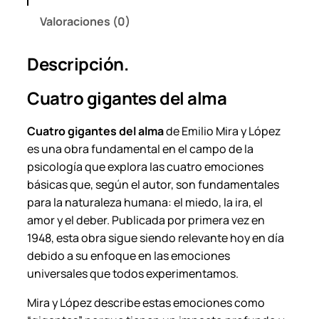
d
Valoraciones (0)
e
l
Descripción.
a
l
Cuatro gigantes del alma
m
a
Cuatro gigantes del alma
de Emilio Mira y López
–
es una obra fundamental en el campo de la
E
psicología que explora las cuatro emociones
m
básicas que, según el autor, son fundamentales
i
para la naturaleza humana: el miedo, la ira, el
l
amor y el deber. Publicada por primera vez en
i
1948, esta obra sigue siendo relevante hoy en día
o
debido a su enfoque en las emociones
M
universales que todos experimentamos.
i
r
Mira y López describe estas emociones como
a