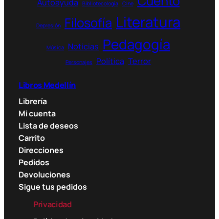
Cuento
Autoayuda
Bibliotecología
Cine
la
Literatura
página
Filosofía
Depresión
de
Pedagogía
producto
Noticias
Música
Política
Terror
Personajes
Libros Medellín
Librería
Mi cuenta
Lista de deseos
Carrito
Direcciones
Pedidos
Devoluciones
Sigue tus pedidos
Privacidad