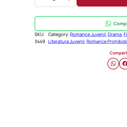
C
u
l
p
Compra
a
SKU:
Category:
Romance Juvenil
, 
Drama
, 
F
N
3449
Literatura Juvenil
, 
Romance Prohibid
u
e
Compárt
s
t
r
a
–
M
e
r
c
e