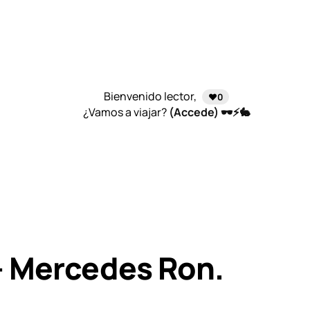
Bienvenido lector,
❤️0
¿Vamos a viajar?
(Accede) 🕶️⚡🐇
– Mercedes Ron.