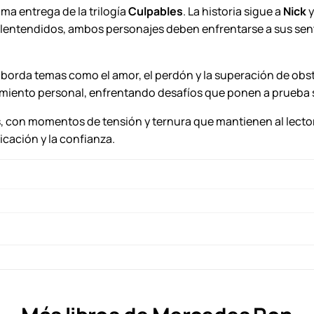
d
tima entrega de la trilogía
Culpables
. La historia sigue a
Nick
e
lentendidos, ambos personajes deben enfrentarse a sus sent
s
R
aborda temas como el amor, el perdón y la superación de obstác
o
miento personal, enfrentando desafíos que ponen a prueba s
n
.
, con momentos de tensión y ternura que mantienen al lecto
c
cación y la confianza.
a
n
t
i
d
a
d