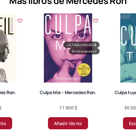
Más libros de Mercedes Ron
¡ÚLTIMA UNIDAD!
⏳
Envío express
⚡
des Ron.
Culpa Mia – Mercedes Ron.
Culpa tuy
$
71.900
$
30.0
rito
Añadir librito
Esc