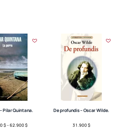
múltiples
variantes.
Las
opciones
se
pueden
elegir
en
la
página
de
producto
– Pilar Quintana.
De profundis – Oscar Wilde.
Price
00
$
–
62.900
$
31.900
$
range: