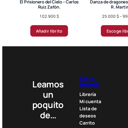
El Prisionero del Cielo – Carlos
Danza de dragones 
Ruiz Zafón.
R. Marti
102.900
$
25.000
$
–
99
Añadir librito
Escoge lib
Libros
Leamos
Medellín
un
Librería
Mi cuenta
poquito
Lista de
de…
deseos
Carrito