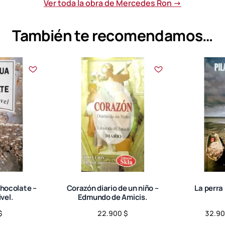
Ver toda la obra de Mercedes Ron →
También te recomendamos…
hocolate –
Corazón diario de un niño –
La perra 
vel.
Edmundo de Amicis.
$
22.900
$
32.9