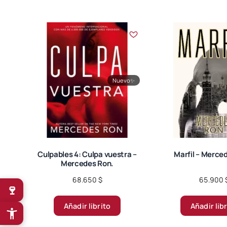
Nuevo
✨
Culpables 4: Culpa vuestra –
Marfil – Merce
Mercedes Ron.
68.650
$
65.900
🍷
Añadir librito
Añadir lib