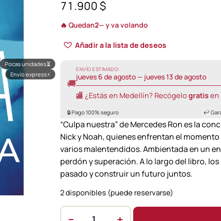
71.900
$
🔥 Quedan
2
— y va volando
Añadir a la lista de deseos
Pocas unidades
⏳
ENVÍO ESTIMADO:
Envío express
⚡
jueves 6 de agosto — jueves 13 de agosto
🚚
🏬 ¿Estás en Medellín? Recógelo
gratis
en 
🔒 Pago 100% seguro
↩️ Gar
“Culpa nuestra” de Mercedes Ron es la conclu
Nick y Noah, quienes enfrentan el momento má
varios malentendidos. Ambientada en un ent
perdón y superación. A lo largo del libro, lo
pasado y construir un futuro juntos.
2 disponibles (puede reservarse)
−
+