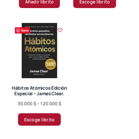
Añadir librito
Escoge librito
producto
through
tiene
44.000 $
múltiples
variantes.
Save
Las
opciones
se
pueden
elegir
en
la
página
Hábitos Atómicos Edición
Especial – James Clear.
de
producto
Price
30.000
$
–
120.000
$
range:
Este
30.000 $
Escoge librito
producto
through
tiene
120.000 $
múltiples