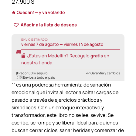
27.900
$
🔥 Quedan
1
— y va volando
Añadir a la lista de deseos
ENVÍO ESTIMADO:
viernes 7 de agosto — viernes 14 de agosto
🚚
🏬 ¿Estás en Medellín? Recógelo
gratis
en
nuestra tienda.
🔒 Pago 100% seguro
↩️ Garantía y cambios
🇨🇴 Envíos a todo el país
“” es una poderosa herramienta de sanación
emocional que invita al lector a soltar cargas del
pasado a través de ejercicios prácticos y
simbólicos. Con un enfoque interactivo y
transformador, este libro no se lee, se vive: Se
escribe, se rompe y se libera. Ideal para quienes
buscan cerrar ciclos, sanar heridas y comenzar de