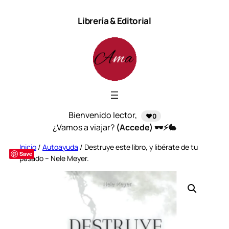
Saltar
Librería & Editorial
al
contenido
Bienvenido lector,
❤️0
¿Vamos a viajar?
(Accede) 🕶️⚡🐇
Inicio
/
Autoayuda
/ Destruye este libro, y libérate de tu
Save
pasado – Nele Meyer.