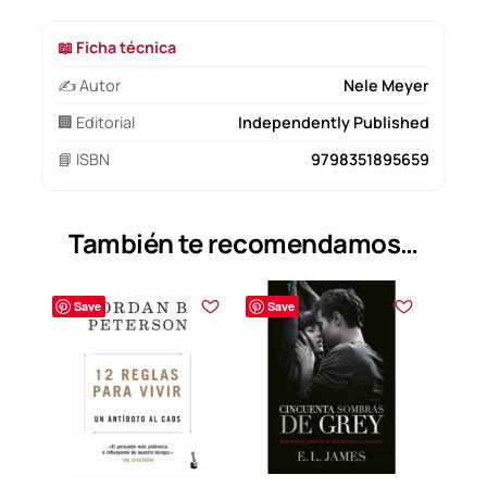
📖 Ficha técnica
✍️ Autor
Nele Meyer
🏢 Editorial
Independently Published
📘 ISBN
9798351895659
También te recomendamos…
Save
Save