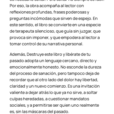
n
Por eso, la obra acompaña al lector con
t
reflexiones profundas, frases poderosas y
i
preguntas incómodas que sirven de espejo. En
d
este sentido, el libro se convierte en una especie
a
de terapeuta silencioso, que guía sin juzgar, que
d
provoca sin imponer, y que empodera al lector a
tomar control de su narrativa personal.
Además,
Destruye este libro y libérate de tu
pasado
adopta un lenguaje cercano, directo y
emocionalmente honesto. No esconde la dureza
del proceso de sanación, pero tampoco deja de
recordar que al otro lado del dolor hay libertad,
claridad y un nuevo comienzo. Es una invitación
valiente a dejar atrás lo que ya no sirve, a soltar
culpas heredadas, a cuestionar mandatos
sociales, y a permitirse ser quien uno realmente
es, sin las máscaras del pasado.