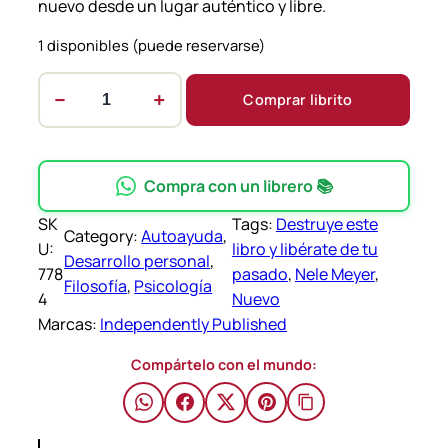
nuevo desde un lugar auténtico y libre.
1 disponibles (puede reservarse)
−
+
Comprar librito
D
e
s
t
Compra con un librero 📚
r
SK
Tags:
Destruye este
u
Category:
Autoayuda
, 
U:
libro y libérate de tu
y
Desarrollo personal
, 
778
pasado
, 
Nele Meyer
, 
e
Filosofía
, 
Psicología
4
Nuevo
e
Marcas:
Independently Published
s
t
Compártelo con el mundo:
e
l
i