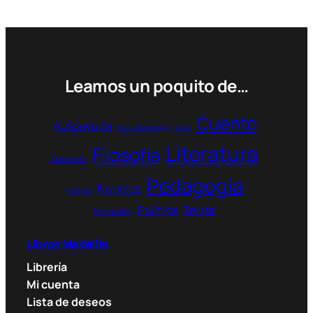
variantes.
Las
opciones
se
pueden
Leamos un poquito de…
elegir
en
Cuento
Autoayuda
Bibliotecología
Cine
la
Literatura
página
Filosofía
Depresión
de
Pedagogía
producto
Noticias
Música
Política
Terror
Personajes
Libros Medellín
Librería
Mi cuenta
Lista de deseos