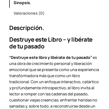
Sinopsis.
b
r
Valoraciones (0)
o
,
Descripción.
y
l
Destruye este Libro – y libérate
i
de tu pasado
b
é
“Destruye este libro y libérate de tu pasado”
es
r
una obra de crecimiento personal y liberación
a
emocional que se presenta como una experiencia
t
transformadora más que como un libro
e
tradicional. Con un enfoque interactivo, catártico
d
y profundamente introspectivo, el libro invita al
e
lector a romper con las cadenas del pasado,
t
cuestionar viejas creencias, enfrentar heridas no
u
sanadas y, sobre todo, a reconstruirse desde un
p