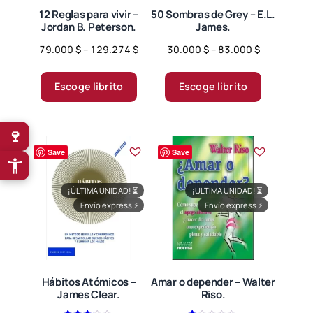
12 Reglas para vivir –
50 Sombras de Grey – E.L.
Jordan B. Peterson.
James.
Price
Price
79.000
$
–
129.274
$
30.000
$
–
83.000
$
range:
range:
Este
Este
79.000 $
30.000 $
producto
producto
Escoge librito
Escoge librito
through
through
tiene
tiene
129.274 $
83.000 $
múltiples
múltiples
🍷
variantes.
variantes.
Save
Save
Las
Las
opciones
opciones
se
se
¡ÚLTIMA UNIDAD!
⏳
¡ÚLTIMA UNIDAD!
⏳
Envío express
⚡
Envío express
⚡
pueden
pueden
elegir
elegir
en
en
la
la
página
página
Hábitos Atómicos –
Amar o depender – Walter
James Clear.
Riso.
de
de