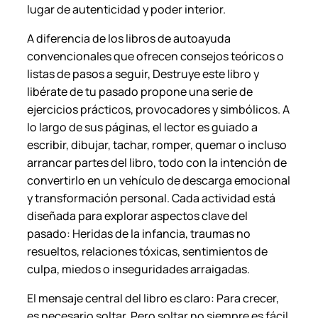
lugar de autenticidad y poder interior.
a
s
A diferencia de los libros de autoayuda
a
convencionales que ofrecen consejos teóricos o
d
listas de pasos a seguir,
Destruye este libro y
o
libérate de tu pasado
propone una serie de
–
ejercicios prácticos, provocadores y simbólicos. A
N
lo largo de sus páginas, el lector es guiado a
e
escribir, dibujar, tachar, romper, quemar o incluso
l
arrancar partes del libro, todo con la intención de
e
convertirlo en un vehículo de descarga emocional
M
y transformación personal. Cada actividad está
e
diseñada para explorar aspectos clave del
y
pasado: Heridas de la infancia, traumas no
e
resueltos, relaciones tóxicas, sentimientos de
r
culpa, miedos o inseguridades arraigadas.
.
c
El mensaje central del libro es claro: Para crecer,
a
es necesario soltar. Pero soltar no siempre es fácil.