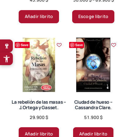
range:
Este
30.000 $
producto
Añadir librito
Escoge librito
through
tiene
89.900 $
múltiples
variantes.
🍷
Save
Save
Las
opciones
se
pueden
elegir
en
la
página
La rebelión de las masas –
Ciudad de hueso –
J.Ortega y Gasset.
Cassandra Clare.
de
producto
29.900
$
51.900
$
Añadir librito
Añadir librito