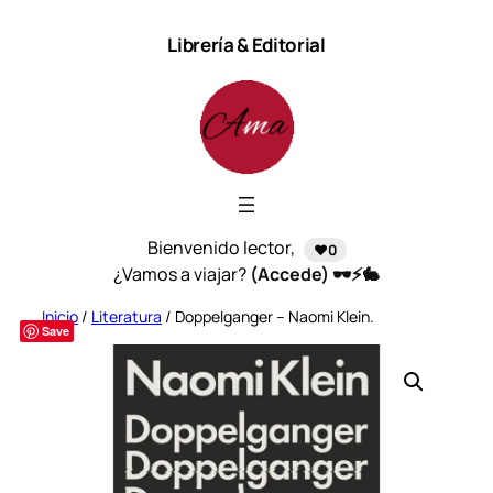
Saltar
Librería & Editorial
al
contenido
Bienvenido lector,
❤️0
¿Vamos a viajar?
(Accede) 🕶️⚡🐇
Inicio
/
Literatura
/ Doppelganger – Naomi Klein.
Save