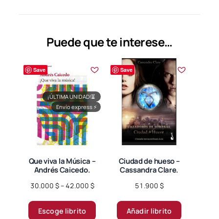
variantes.
Las
opciones
se
Puede que te interese…
pueden
elegir
Save
Save
en
la
página
¡ÚLTIMA UNIDAD!
⏳
Envío express
⚡
de
producto
Que viva la Música –
Ciudad de hueso –
Andrés Caicedo.
Cassandra Clare.
Price
30.000
$
–
42.000
$
51.900
$
range:
Este
30.000 $
Escoge librito
Añadir librito
producto
through