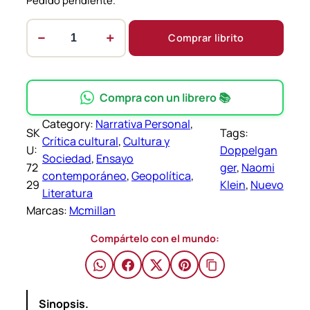
Pedido pendiente.
−
+
Comprar librito
D
o
p
p
Compra con un librero 📚
e
Category:
Narrativa Personal
, 
l
SK
Tags:
Crítica cultural
, 
Cultura y
g
U:
Doppelgan
Sociedad
, 
Ensayo
a
72
ger
, 
Naomi
contemporáneo
, 
Geopolítica
, 
n
29
Klein
, 
Nuevo
Literatura
g
Marcas:
Mcmillan
e
r
Compártelo con el mundo:
–
N
a
Sinopsis.
o