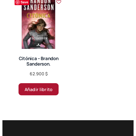
Save
Las
opciones
se
pueden
elegir
en
la
página
Citónica – Brandon
Sanderson.
de
producto
62.900
$
Añadir librito