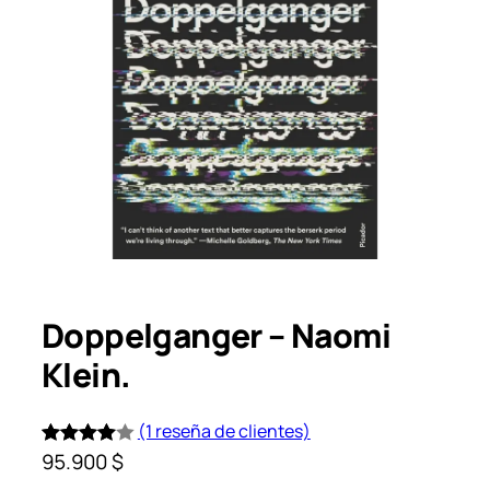
Doppelganger – Naomi
Klein.
(1 reseña de clientes)
95.900
$
Valorado
1
4.00