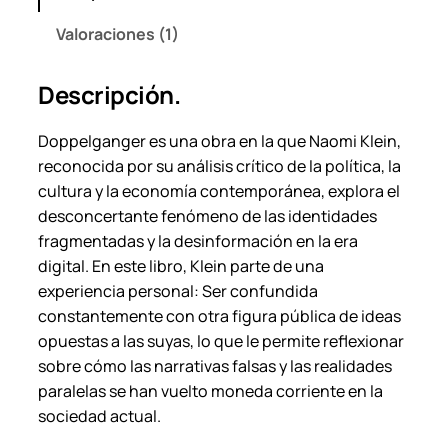
m
Valoraciones (1)
i
K
Descripción.
l
e
Doppelganger
es una obra en la que Naomi Klein,
i
reconocida por su análisis crítico de la política, la
n
cultura y la economía contemporánea, explora el
.
desconcertante fenómeno de las identidades
c
fragmentadas y la desinformación en la era
a
digital. En este libro, Klein parte de una
n
experiencia personal: Ser confundida
t
constantemente con otra figura pública de ideas
i
opuestas a las suyas, lo que le permite reflexionar
d
sobre cómo las narrativas falsas y las realidades
a
paralelas se han vuelto moneda corriente en la
d
sociedad actual.