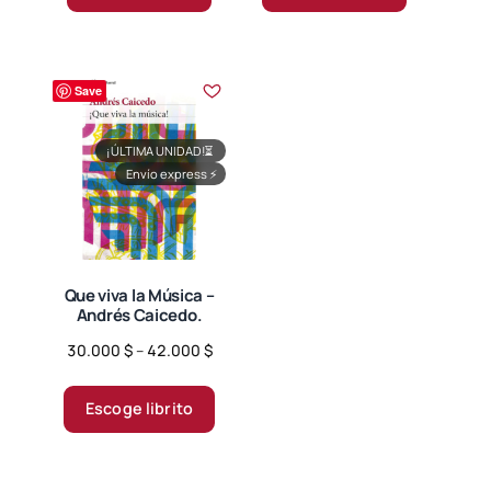
Save
¡ÚLTIMA UNIDAD!
⏳
Envío express
⚡
Que viva la Música –
Andrés Caicedo.
Price
30.000
$
–
42.000
$
range:
Este
30.000 $
producto
Escoge librito
through
tiene
42.000 $
múltiples