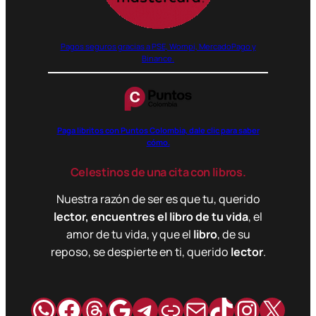
Pagos seguros gracias a PSE, Wompi, MercadoPago y
Binance.
Paga libritos con Puntos Colombia, dale clic para saber
cómo.
Celestinos de una cita con libros.
Nuestra razón de ser es que tu, querido
lector, encuentres el libro de tu vida
, el
amor de tu vida, y que el
libro
, de su
reposo, se despierte en ti, querido
lector
.
WhatsApp
Facebook
Hilos
Google
Telegram
Enlace
Correo
TikTok
Instag
X