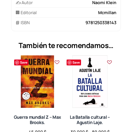
✍️ Autor
Naomi Klein
🏢 Editorial
Mcmillan
📘 ISBN
9781250338143
También te recomendamos…
Save
Save
Guerra mundial Z – Max
La Batalla cultural –
Brooks.
Agustin Laje.
Price
45.900
$
30.000
$
–
89.900
$