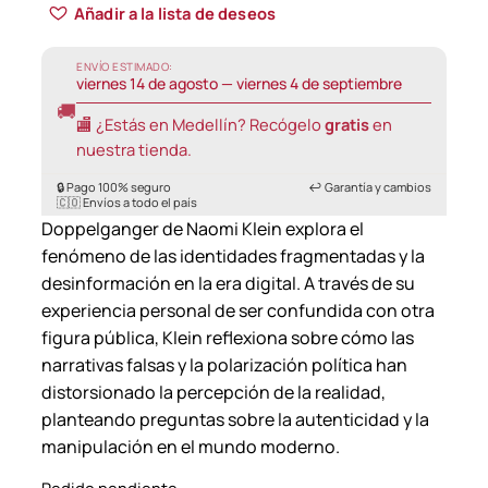
Añadir a la lista de deseos
sobre 5
basado
ENVÍO ESTIMADO:
en
viernes 14 de agosto — viernes 4 de septiembre
puntuació
🚚
🏬 ¿Estás en Medellín? Recógelo
gratis
en
n de
nuestra tienda.
cliente
🔒 Pago 100% seguro
↩️ Garantía y cambios
🇨🇴 Envíos a todo el país
Doppelganger de Naomi Klein explora el
fenómeno de las identidades fragmentadas y la
desinformación en la era digital. A través de su
experiencia personal de ser confundida con otra
figura pública, Klein reflexiona sobre cómo las
narrativas falsas y la polarización política han
distorsionado la percepción de la realidad,
planteando preguntas sobre la autenticidad y la
manipulación en el mundo moderno.