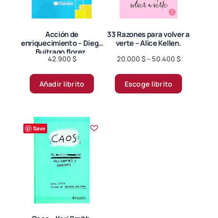
en
en
la
la
página
página
Acción de
33 Razones para volver a
enriquecimiento – Diego
verte – Alice Kellen.
de
de
Buitrago florez.
producto
producto
Price
42.900
$
20.000
$
–
50.400
$
range:
Este
20.000 $
Añadir librito
Escoge librito
producto
through
tiene
50.400 $
múltiples
variantes.
Save
Las
opciones
se
pueden
elegir
en
la