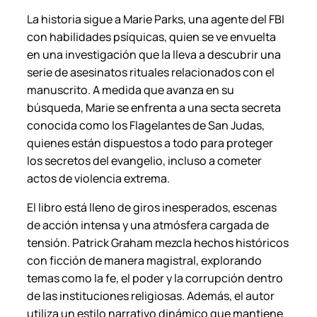
c
La historia sigue a Marie Parks, una agente del FBI
a
con habilidades psíquicas, quien se ve envuelta
n
en una investigación que la lleva a descubrir una
t
serie de asesinatos rituales relacionados con el
i
manuscrito. A medida que avanza en su
d
búsqueda, Marie se enfrenta a una secta secreta
a
conocida como los
Flagelantes de San Judas
,
d
quienes están dispuestos a todo para proteger
los secretos del evangelio, incluso a cometer
actos de violencia extrema.
El libro está lleno de giros inesperados, escenas
de acción intensa y una atmósfera cargada de
tensión. Patrick Graham mezcla hechos históricos
con ficción de manera magistral, explorando
temas como la fe, el poder y la corrupción dentro
de las instituciones religiosas. Además, el autor
utiliza un estilo narrativo dinámico que mantiene