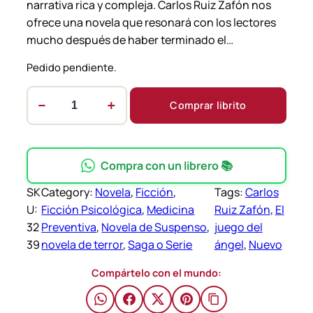
narrativa rica y compleja. Carlos Ruiz Zafón nos
ofrece una novela que resonará con los lectores
mucho después de haber terminado el…
Pedido pendiente.
−
+
Comprar librito
E
l
J
u
Compra con un librero 📚
e
SK
Category:
Novela
, 
Ficción
, 
Tags:
Carlos
g
U:
Ficción Psicológica
, 
Medicina
Ruiz Zafón
, 
El
o
32
Preventiva
, 
Novela de Suspenso
, 
juego del
d
39
novela de terror
, 
Saga o Serie
ángel
, 
Nuevo
e
l
Compártelo con el mundo:
Á
n