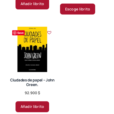
range:
de 5
Este
Añadir librito
35.000 $
producto
Escoge librito
through
tiene
49.000 $
múltiples
variantes.
Save
Las
opciones
se
pueden
elegir
en
la
página
Ciudades de papel – John
Green.
de
producto
92.900
$
Añadir librito