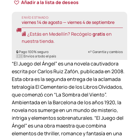
Añadir a la lista de deseos
ENVÍO ESTIMADO:
viernes 14 de agosto — viernes 4 de septiembre
🚚
🏬 ¿Estás en Medellín? Recógelo
gratis
en
nuestra tienda.
🔒 Pago 100% seguro
↩️ Garantía y cambios
🇨🇴 Envíos a todo el país
“El Juego del Ángel” es una novela cautivadora
escrita por Carlos Ruiz Zafón, publicada en 2008.
Esta obra es la segunda entrega de la aclamada
tetralogía El Cementerio de los Libros Olvidados,
que comenzó con “La Sombra del Viento”.
Ambientada en la Barcelona de los años 1920, la
novela nos sumerge en un mundo de misterio,
intriga y elementos sobrenaturales. “El Juego del
Ángel” es una obra maestra que combina
elementos de thriller, romance y fantasía en una