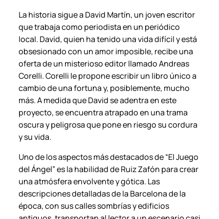
n
La historia sigue a David Martín, un joven escritor
.
que trabaja como periodista en un periódico
c
local. David, quien ha tenido una vida difícil y está
a
obsesionado con un amor imposible, recibe una
n
oferta de un misterioso editor llamado Andreas
t
Corelli. Corelli le propone escribir un libro único a
i
cambio de una fortuna y, posiblemente, mucho
d
más. A medida que David se adentra en este
a
proyecto, se encuentra atrapado en una trama
d
oscura y peligrosa que pone en riesgo su cordura
y su vida.
Uno de los aspectos más destacados de “El Juego
del Ángel” es la habilidad de Ruiz Zafón para crear
una atmósfera envolvente y gótica. Las
descripciones detalladas de la Barcelona de la
época, con sus calles sombrías y edificios
antiguos, transportan al lector a un escenario casi