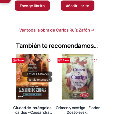
2.900 $
Escoge librito
Añadir librito
producto
through
tiene
87.900 $
múltiples
variantes.
Ver toda la obra de Carlos Ruíz Zafón →
Las
opciones
También te recomendamos…
se
pueden
elegir
Save
Save
en
la
¡ÚLTIMA UNIDAD!
⏳
página
Envío express
⚡
de
producto
Ciudad de los ángeles
Crimen y castigo – Fiodor
caidos – Cassandra
Dostoievski.