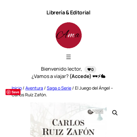
Saltar
Librería & Editorial
al
contenido
Bienvenido lector,
❤️0
¿Vamos a viajar?
(Accede) 🕶️⚡🐇
Inicio
/
Aventura
/
Saga o Serie
/ El Juego del Ángel –
Save
Carlos Ruíz Zafón.