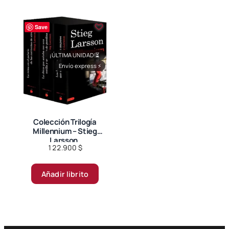
Save
¡ÚLTIMA UNIDAD!
⏳
Envío express
⚡
Colección Trilogía
Millennium – Stieg
Larsson.
122.900
$
Añadir librito