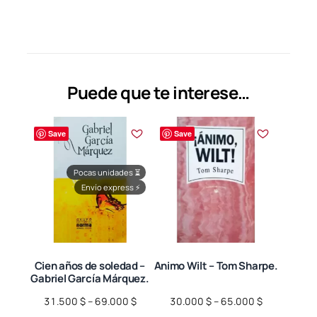
Puede que te interese…
Save
Save
Pocas unidades
⏳
Envío express
⚡
Cien años de soledad –
Animo Wilt – Tom Sharpe.
Gabriel García Márquez.
Price
Price
31.500
$
–
69.000
$
30.000
$
–
65.000
$
range:
range: