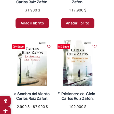
Carlos Ruiz Zafón.
Zafon.
31.900
$
117.900
$
Añadir librito
Añadir librito
Save
Save
La Sombra del Viento –
El Prisionero del Cielo –
Carlos Ruiz Zafon.
Carlos Ruiz Zafón.
🍷
Price
2.900
$
–
87.900
$
102.900
$
range:
Este