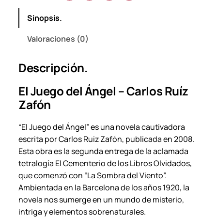
g
Sinopsis.
e
l
Valoraciones (0)
–
C
Descripción.
a
r
El Juego del Ángel – Carlos Ruíz
l
Zafón
o
s
“El Juego del Ángel” es una novela cautivadora
R
escrita por Carlos Ruiz Zafón, publicada en 2008.
u
Esta obra es la segunda entrega de la aclamada
í
tetralogía El Cementerio de los Libros Olvidados,
z
que comenzó con “La Sombra del Viento”.
Z
Ambientada en la Barcelona de los años 1920, la
a
novela nos sumerge en un mundo de misterio,
f
intriga y elementos sobrenaturales.
ó