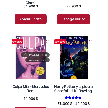
Clare.
51.900
$
42.900
$
Este
producto
Añadir librito
Escoge librito
tiene
múltiples
variantes.
Save
Save
Las
opciones
se
¡ÚLTIMA UNIDAD!
⏳
Envío express
⚡
pueden
elegir
en
la
página
Culpa Mia – Mercedes
Harry Potter y la piedra
Ron.
filosofal – J. K. Rowling.
de
producto
71.900
$
Valorado en
Price
35.000
$
–
49.000
$
5.00