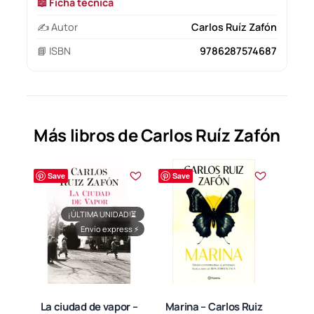
📖 Ficha técnica
✍️ Autor
Carlos Ruíz Zafón
📘 ISBN
9786287574687
Más libros de Carlos Ruíz Zafón
Save
Save
¡ÚLTIMA UNIDAD!
⏳
Envío express
⚡
La ciudad de vapor –
Marina – Carlos Ruiz