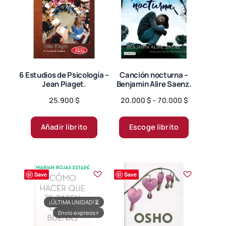
6 Estudios de Psicología –
Canción nocturna –
Jean Piaget.
Benjamin Alire Saenz.
Price
25.900
$
20.000
$
–
70.000
$
range:
Este
20.000 $
producto
Añadir librito
Escoge librito
through
tiene
70.000 $
múltiples
variantes.
Save
Save
Las
opciones
se
¡ÚLTIMA UNIDAD!
⏳
Envío express
⚡
pueden