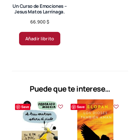
página
página
Un Curso de Emociones –
Jesus Matos Larrínaga.
de
de
producto
producto
66.900
$
Añadir librito
Puede que te interese…
Save
Save