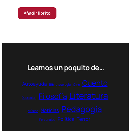
Añadir librito
Leamos un poquito de…
Cuento
Autoayuda
Bibliotecología
Cine
Literatura
Filosofía
Depresión
Pedagogía
Noticias
Música
Política
Terror
Personajes