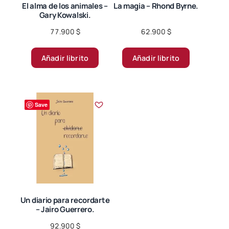
El alma de los animales –
La magia – Rhond Byrne.
Gary Kowalski.
77.900
$
62.900
$
Añadir librito
Añadir librito
Save
Un diario para recordarte
– Jairo Guerrero.
92.900
$