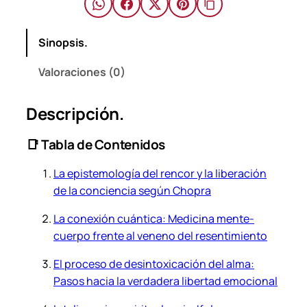
a
k
Sinopsis.
C
h
Valoraciones (0)
o
p
Descripción.
r
a
📑 Tabla de Contenidos
.
c
La epistemología del rencor y la liberación
a
de la conciencia según Chopra
n
t
La conexión cuántica: Medicina mente-
i
cuerpo frente al veneno del resentimiento
d
El proceso de desintoxicación del alma:
a
Pasos hacia la verdadera libertad emocional
d