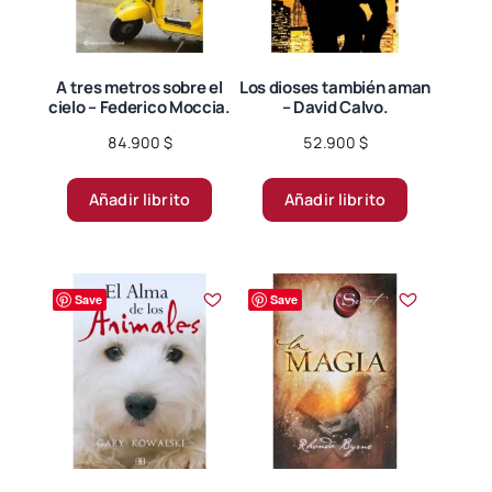
A tres metros sobre el
Los dioses también aman
cielo – Federico Moccia.
– David Calvo.
84.900
$
52.900
$
Añadir librito
Añadir librito
Save
Save