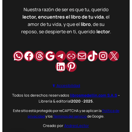
Nuestra razón de ser es que tu, querido
lector, encuentres el libro de tu vida
, el
amor de tu vida, y que el
libro
, de su
reposo, se despierte en ti, querido
lector
.
WhatsApp
Facebook
Hilos
Google
Telegram
Enlace
Correo
TikTok
Instag
X
LinkedIn
Pinterest
Accesibilidad
Todos los derechos reservados
librosmedellin.com S.A.S
–
Librería & editorial
2020
–
2025
.
Este sitio está protegido por reCAPTCHA y se aplican la
Política de
privacidad
y los
Términos del servicio
de Google.
Creado por
AndresLector