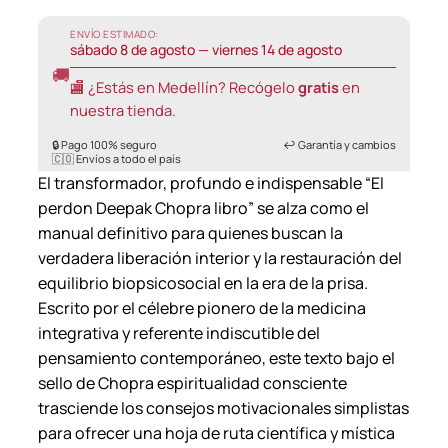
ENVÍO ESTIMADO:
sábado 8 de agosto — viernes 14 de agosto
🚚
🏬 ¿Estás en Medellín? Recógelo
gratis
en
nuestra tienda.
🔒 Pago 100% seguro
↩️ Garantía y cambios
🇨🇴 Envíos a todo el país
El transformador, profundo e indispensable “El
perdon Deepak Chopra libro” se alza como el
manual definitivo para quienes buscan la
verdadera liberación interior y la restauración del
equilibrio biopsicosocial en la era de la prisa.
Escrito por el célebre pionero de la medicina
integrativa y referente indiscutible del
pensamiento contemporáneo, este texto bajo el
sello de Chopra espiritualidad consciente
trasciende los consejos motivacionales simplistas
para ofrecer una hoja de ruta científica y mística