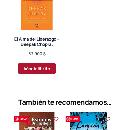
El Alma del Liderazgo –
Deepak Chopra.
57.900
$
Añadir librito
También te recomendamos…
Save
Save