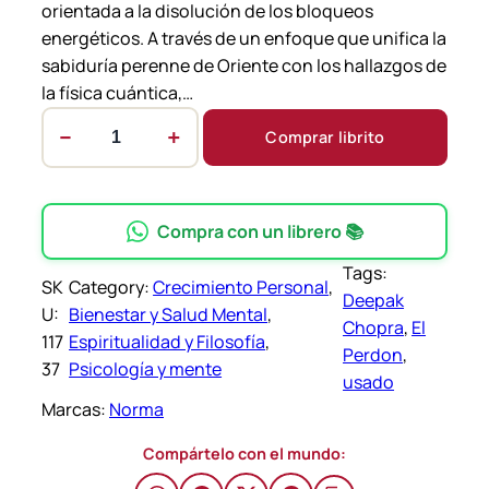
orientada a la disolución de los bloqueos
energéticos. A través de un enfoque que unifica la
sabiduría perenne de Oriente con los hallazgos de
la física cuántica,…
−
+
Comprar librito
E
l
P
e
Compra con un librero 📚
r
Tags:
d
SK
Category:
Crecimiento Personal
, 
Deepak
o
U:
Bienestar y Salud Mental
, 
Chopra
, 
El
n
117
Espiritualidad y Filosofía
, 
Perdon
, 
–
37
Psicología y mente
usado
D
Marcas:
Norma
e
e
Compártelo con el mundo:
p