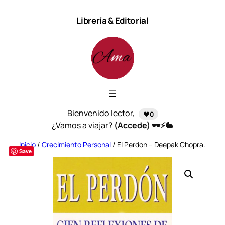
Saltar
Librería & Editorial
al
contenido
Bienvenido lector,
❤️0
¿Vamos a viajar?
(Accede) 🕶️⚡🐇
Inicio
/
Crecimiento Personal
/ El Perdon – Deepak Chopra.
Save