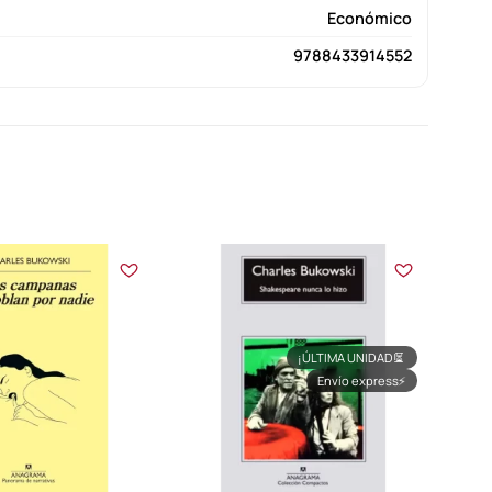
Económico
9788433914552
¡ÚLTIMA UNIDAD!
⏳
Envío express
⚡