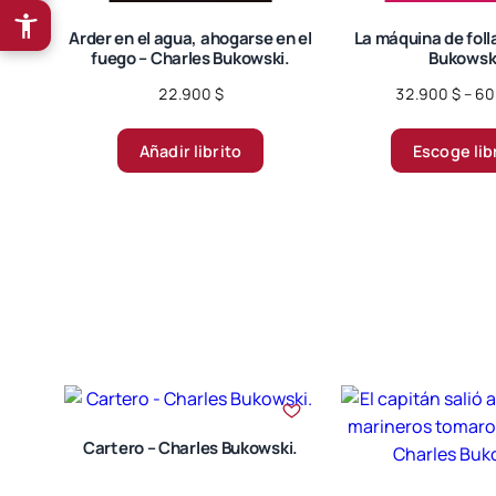
Arder en el agua, ahogarse en el
La máquina de foll
fuego – Charles Bukowski.
Bukowsk
22.900
$
32.900
$
–
60
Añadir librito
Escoge lib
Cartero – Charles Bukowski.