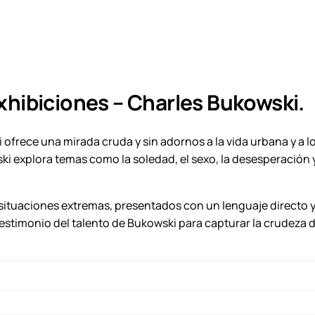
g
a
h
c
u
5
l
9
a
hibiciones – Charles Bukowski.
.
c
i
0
o
 ofrece una mirada cruda y sin adornos a la vida urbana y a 
0
n
ski explora temas como la soledad, el sexo, la desesperación 
e
0
s
situaciones extremas, presentados con un lenguaje directo y 
e
testimonio del talento de Bukowski para capturar la crudeza 
$
x
h
i
b
i
c