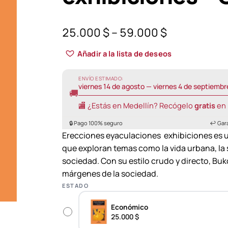
P
25.000
$
–
59.000
$
r
Añadir a la lista de deseos
i
ENVÍO ESTIMADO:
c
viernes 14 de agosto — viernes 4 de septiembr
🚚
e
🏬 ¿Estás en Medellín? Recógelo
gratis
en 
r
🔒 Pago 100% seguro
↩️ Gar
Erecciones eyaculaciones exhibiciones es u
a
que exploran temas como la vida urbana, la s
n
sociedad. Con su estilo crudo y directo, Bukow
g
márgenes de la sociedad.
ESTADO
e
Económico
:
25.000 $
2