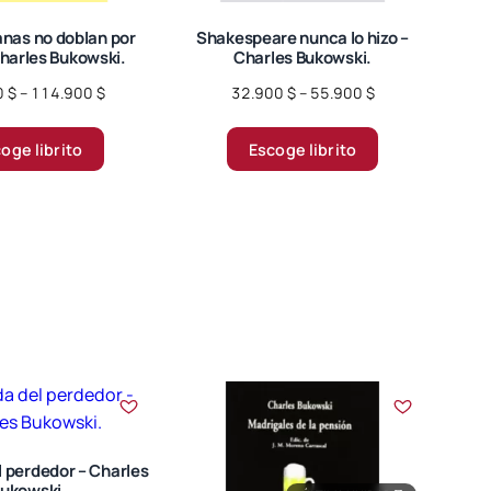
nas no doblan por
Shakespeare nunca lo hizo –
Charles Bukowski.
Charles Bukowski.
Price
Price
0
$
–
114.900
$
32.900
$
–
55.900
$
range:
range:
Este
Este
39.900 $
32.900 $
oge librito
Escoge librito
producto
producto
through
through
tiene
tiene
114.900 $
55.900 $
múltiples
múltiples
variantes.
variantes.
Las
Las
opciones
opciones
se
se
pueden
pueden
elegir
elegir
en
en
la
la
página
página
l perdedor – Charles
de
de
ukowski.