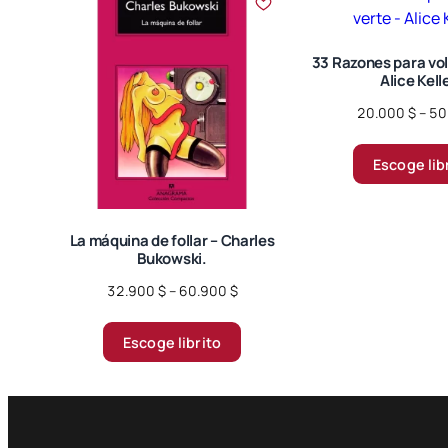
33 Razones para vol
Alice Kell
20.000
$
–
50
Escoge lib
La máquina de follar – Charles
Bukowski.
Price
32.900
$
–
60.900
$
range:
Este
32.900 $
Escoge librito
producto
through
tiene
60.900 $
múltiples
variantes.
Las