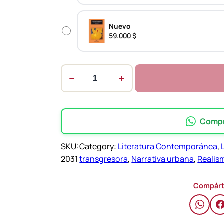
5
Nuevo
.
59.000 $
0
0
−
+
E
0
r
e
$
c
Compra
c
t
i
SKU:
Category:
Literatura Contemporánea
, 
h
o
2031
transgresora
, 
Narrativa urbana
, 
Realis
n
r
e
Compárt
o
s
u
e
y