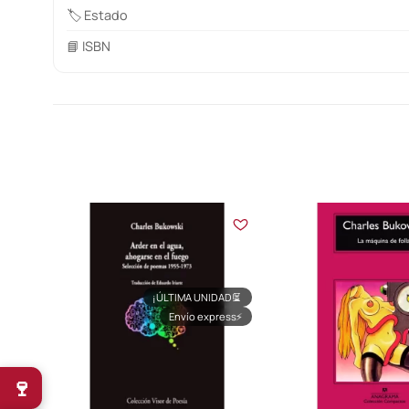
🏷️ Estado
📘 ISBN
¡ÚLTIMA UNIDAD!
⏳
Envío express
⚡
🍷