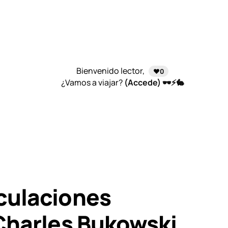
Bienvenido lector,
❤️0
¿Vamos a viajar?
(Accede) 🕶️⚡🐇
culaciones
Charles Bukowski.