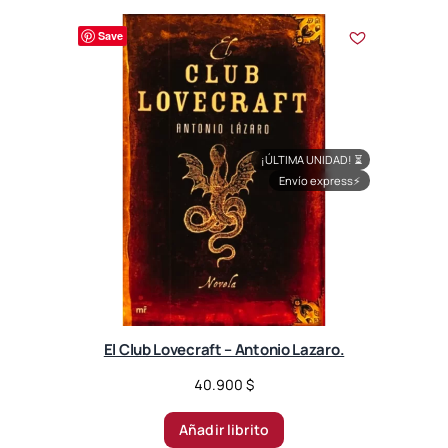
Save
¡ÚLTIMA UNIDAD!
⏳
Envío express
⚡
El Club Lovecraft – Antonio Lazaro.
40.900
$
Añadir librito