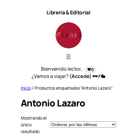
Saltar
Librería & Editorial
al
contenido
Bienvenido lector,
❤️0
¿Vamos a viajar?
(Accede) 🕶️⚡🐇
Inicio
/ Productos etiquetados “Antonio Lazaro”
Antonio Lazaro
Mostrando el
único
resultado