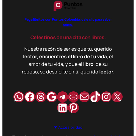
Paga libritos con Puntos Colombia, dale clic para saber
cómo.
Celestinos de una cita con libros.
Nuestra razón de ser es que tu, querido
lector, encuentres el libro de tu vida
, el
amor de tu vida, y que el
libro
, de su
reposo, se despierte en ti, querido
lector
.
WhatsApp
Facebook
Hilos
Google
Telegram
Enlace
Correo
TikTok
Instag
X
LinkedIn
Pinterest
Accesibilidad