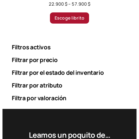
P
22.900
$
–
57.900
$
r
i
Escoge librito
c
e
r
a
Filtros activos
n
g
Filtrar por precio
e
Filtrar por el estado del inventario
:
2
Filtrar por atributo
2
.
Filtra por valoración
9
0
0
$
Leamos un poquito de…
t