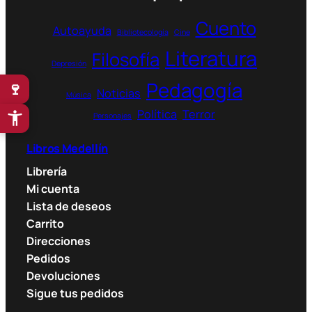
h
r
Cuento
Autoayuda
o
Bibliotecología
Cine
u
Literatura
Filosofía
g
Depresión
h
Pedagogía
🍷
Noticias
5
Música
7
Política
Terror
Personajes
.
9
Libros Medellín
0
Librería
0
Mi cuenta
$
Lista de deseos
Carrito
Direcciones
Pedidos
Devoluciones
Sigue tus pedidos