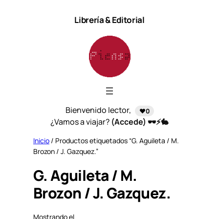
Saltar
Librería & Editorial
al
contenido
Bienvenido lector,
❤️0
¿Vamos a viajar?
(Accede) 🕶️⚡🐇
Inicio
/ Productos etiquetados “G. Aguileta / M.
Brozon / J. Gazquez.”
G. Aguileta / M.
Brozon / J. Gazquez.
Mostrando el