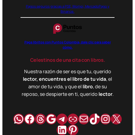
Pagos seguros gracias a PSE, Wompi, MercadoPago y
Binance.
Paga libritos con Puntos Colombia, dale clic para saber
cómo.
Celestinos de una cita con libros.
Nuestra razón de ser es que tu, querido
lector, encuentres el libro de tu vida
, el
amor de tu vida, y que el
libro
, de su
reposo, se despierte en ti, querido
lector
.
WhatsApp
Facebook
Hilos
Google
Telegram
Enlace
Correo
TikTok
Instag
X
LinkedIn
Pinterest