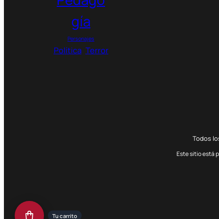
gía
Personajes
Política
Terror
Todos l
Este sitio está