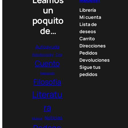
Medellín
un
Librería
Mi cuenta
poquito
Lista de
de…
deseos
Carrito
Direcciones
Autoayuda
Pedidos
Bibliotecología
Cine
Devoluciones
Cuento
Sigue tus
Depresión
pedidos
Filosofía
Literatu
ra
Noticias
Música
Pedago