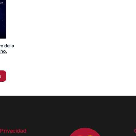
o de la
lho.
o
Privacidad