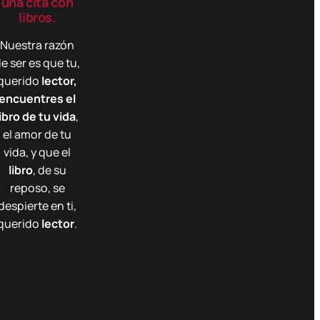
una cita con
libros.
Nuestra razón
e ser es que tu,
querido
lector,
encuentres el
libro de tu vida
,
el amor de tu
vida, y que el
libro
, de su
reposo, se
despierte en ti,
querido
lector
.