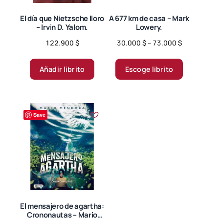
El día que Nietzsche lloro
A 677 km de casa – Mark
– Irvin D. Yalom.
Lowery.
Price
122.900
$
30.000
$
–
73.000
$
range:
Este
30.000 $
producto
Añadir librito
Escoge librito
through
tiene
73.000 $
múltiples
variantes.
Save
Las
opciones
se
pueden
elegir
en
la
página
El mensajero de agartha:
Crononautas – Mario
de