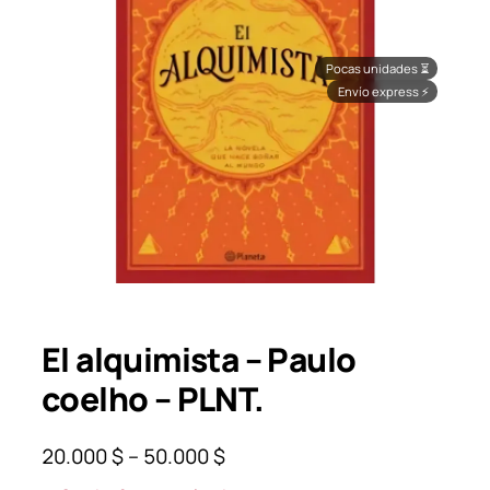
Pocas unidades
⏳
Envío express
⚡
El alquimista – Paulo
coelho – PLNT.
P
20.000
$
–
50.000
$
r