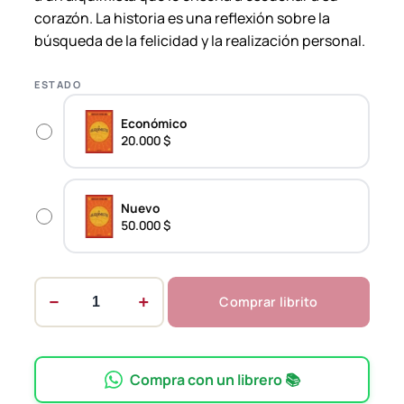
corazón. La historia es una reflexión sobre la
$
búsqueda de la felicidad y la realización personal.
t
ESTADO
h
r
Económico
o
20.000 $
u
g
Nuevo
h
50.000 $
5
0
.
−
+
Comprar librito
E
0
l
0
a
0
l
Compra con un librero 📚
q