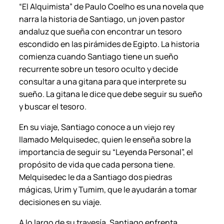
“El Alquimista” de Paulo Coelho es una novela que
o
narra la historia de Santiago, un joven pastor
–
andaluz que sueña con encontrar un tesoro
P
escondido en las pirámides de Egipto. La historia
L
comienza cuando Santiago tiene un sueño
N
recurrente sobre un tesoro oculto y decide
T
consultar a una gitana para que interprete su
.
sueño. La gitana le dice que debe seguir su sueño
c
y buscar el tesoro.
a
n
En su viaje, Santiago conoce a un viejo rey
t
llamado Melquisedec, quien le enseña sobre la
i
importancia de seguir su “Leyenda Personal”, el
d
propósito de vida que cada persona tiene.
a
Melquisedec le da a Santiago dos piedras
d
mágicas, Urim y Tumim, que le ayudarán a tomar
decisiones en su viaje.
A lo largo de su travesía, Santiago enfrenta