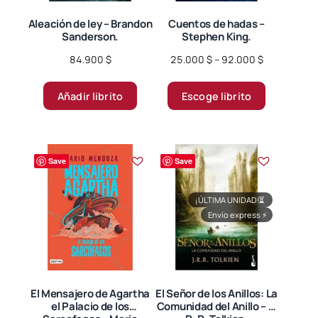
Aleación de ley – Brandon
Cuentos de hadas –
Sanderson.
Stephen King.
Price
84.900
$
25.000
$
–
92.000
$
range:
Este
25.000 $
Añadir librito
Escoge librito
producto
through
tiene
92.000 $
múltiples
variantes.
Save
Save
Las
opciones
¡ÚLTIMA UNIDAD!
⏳
se
Envío express
⚡
pueden
elegir
en
la
página
El Mensajero de Agartha
El Señor de los Anillos: La
el Palacio de los
Comunidad del Anillo – J.
de