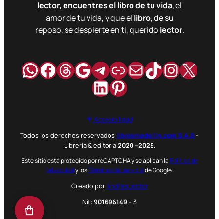
lector, encuentres el libro de tu vida
, el
amor de tu vida, y que el
libro
, de su
reposo, se despierte en ti, querido
lector
.
WhatsApp
Facebook
Hilos
Google
Telegram
Enlace
Correo
TikTok
Instag
X
LinkedIn
Pinterest
Accesibilidad
Todos los derechos reservados
librosmedellin.com S.A.S
–
Librería & editorial
2020
–
2025
.
Este sitio está protegido por reCAPTCHA y se aplican la
Política de
privacidad
y los
Términos del servicio
de Google.
Creado por
AndresLector
Nit:
901696149
– 3