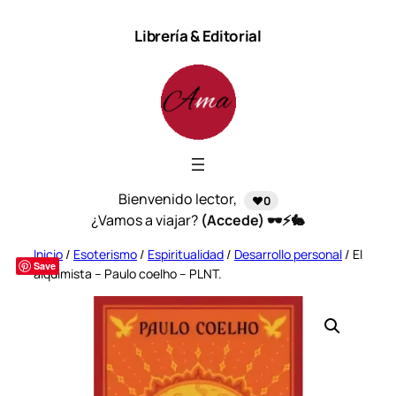
Saltar
Librería & Editorial
al
contenido
Bienvenido lector,
❤️0
¿Vamos a viajar?
(Accede) 🕶️⚡🐇
Inicio
/
Esoterismo
/
Espiritualidad
/
Desarrollo personal
/ El
Save
alquimista – Paulo coelho – PLNT.