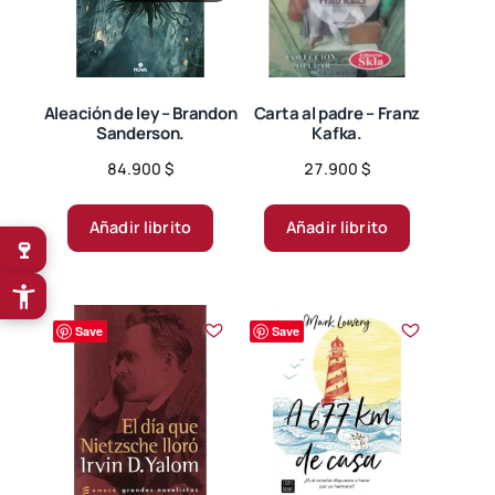
Aleación de ley – Brandon
Carta al padre – Franz
Sanderson.
Kafka.
84.900
$
27.900
$
Añadir librito
Añadir librito
🍷
Save
Save