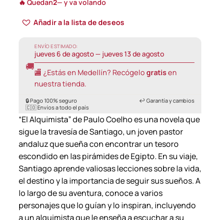
🔥 Quedan
2
— y va volando
i
Añadir a la lista de deseos
c
e
ENVÍO ESTIMADO:
jueves 6 de agosto — jueves 13 de agosto
r
🚚
a
🏬 ¿Estás en Medellín? Recógelo
gratis
en
n
nuestra tienda.
g
🔒 Pago 100% seguro
↩️ Garantía y cambios
🇨🇴 Envíos a todo el país
e
“El Alquimista” de Paulo Coelho es una novela que
:
sigue la travesía de Santiago, un joven pastor
2
andaluz que sueña con encontrar un tesoro
0
escondido en las pirámides de Egipto. En su viaje,
Santiago aprende valiosas lecciones sobre la vida,
.
el destino y la importancia de seguir sus sueños. A
0
lo largo de su aventura, conoce a varios
0
personajes que lo guían y lo inspiran, incluyendo
0
a un alquimista que le enseña a escuchar a su