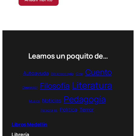
Leamos un poquito de…
Cuento
Autoayuda
Bibliotecología
Cine
Literatura
Filosofía
Depresión
Pedagogía
Noticias
Música
Política
Terror
Personajes
Libros Medellín
Librería