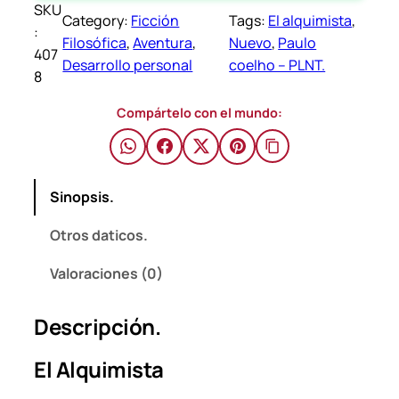
SKU
u
Category:
Ficción
Tags:
El alquimista
, 
$
:
i
Filosófica
, 
Aventura
, 
Nuevo
, 
Paulo
407
m
Desarrollo personal
coelho – PLNT.
8
i
s
Compártelo con el mundo:
t
a
–
Sinopsis.
P
a
Otros daticos.
u
l
Valoraciones (0)
o
c
Descripción.
o
e
El Alquimista
l
h