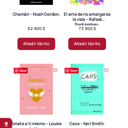
Chamán – Noah Gordon.
El arte de no amargarse
la vida – Rafael
Santandreu.
62.900
$
73.900
$
Añadir librito
Añadir librito
Save
Save
🍷
Ámate a ti mismo – Louise
Caos – Keri Smith.