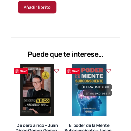
Añadir librito
Puede que te interese…
Save
Save
¡ÚLTIMA UNIDAD!
⏳
Envío express
⚡
De cero a rico – Juan
El poder de la Mente
Diego Gomez Gomez.
Subconsciente – Joseph