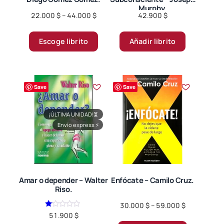
Murphy.
Price
22.000
$
–
44.000
$
42.900
$
range:
Este
22.000 $
Escoge librito
Añadir librito
producto
through
tiene
44.000 $
múltiples
variantes.
Save
Save
Las
opciones
¡ÚLTIMA UNIDAD!
⏳
se
Envío express
⚡
pueden
elegir
en
la
página
Amar o depender – Walter
Enfócate – Camilo Cruz.
Riso.
de
producto
Price
30.000
$
–
59.000
$
Valorado
range:
51.900
$
Este
en