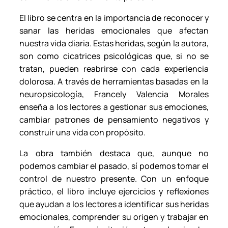
y
El libro se centra en la importancia de reconocer y
V
sanar las heridas emocionales que afectan
a
nuestra vida diaria. Estas heridas, según la autora,
l
son como cicatrices psicológicas que, si no se
e
tratan, pueden reabrirse con cada experiencia
n
dolorosa. A través de herramientas basadas en la
c
neuropsicología, Francely Valencia Morales
i
enseña a los lectores a gestionar sus emociones,
a
cambiar patrones de pensamiento negativos y
M
construir una vida con propósito.
o
r
La obra también destaca que, aunque no
a
podemos cambiar el pasado, sí podemos tomar el
l
control de nuestro presente. Con un enfoque
e
práctico, el libro incluye ejercicios y reflexiones
s
que ayudan a los lectores a identificar sus heridas
.
emocionales, comprender su origen y trabajar en