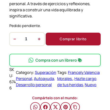
personal. A través de ejercicios y reflexiones,
inspira a construir una vida equilibrada y
significativa.
Pedido pendiente.
−
+
Comprar librito
H
a
z
t
Compra con un librero 📚
e
SK
c
Category:
Superación
Tags:
Francely Valencia
U:
a
Personal
, 
Autoayuda
, 
Morales.
, 
Hazte cargo
674
r
Desarrollo personal
de tus heridas
, 
Nuevo
6
g
o
Compártelo con el mundo:
d
e