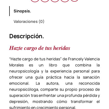
t
Sinopsis.
u
s
Valoraciones (0)
h
e
Descripción.
r
i
Hazte cargo de tus heridas
d
a
“Hazte cargo de tus heridas”
de Francely Valencia
s
Morales es un libro que combina la
–
neuropsicología y la experiencia personal para
F
ofrecer una guía práctica hacia la sanación
r
emocional. La autora, una reconocida
a
neuropsicóloga, comparte su propio proceso de
n
superación tras enfrentar una profunda pérdida y
c
depresión, mostrando cómo transformar el
e
sufrimiento en crecimiento personal.
l