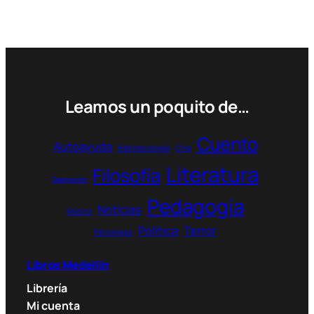
múltiples
variantes.
Las
opciones
se
pueden
Leamos un poquito de…
elegir
en
Cuento
Autoayuda
Bibliotecología
Cine
la
Literatura
página
Filosofía
Depresión
de
Pedagogía
producto
Noticias
Música
Política
Terror
Personajes
Libros Medellín
Librería
Mi cuenta