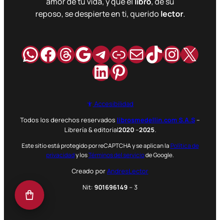
amor de tu vida, y que el
libro
, de su
reposo, se despierte en ti, querido
lector
.
WhatsApp
Facebook
Hilos
Google
Telegram
Enlace
Correo
TikTok
Instag
X
LinkedIn
Pinterest
Accesibilidad
Todos los derechos reservados
librosmedellin.com S.A.S
–
Librería & editorial
2020
–
2025
.
Este sitio está protegido por reCAPTCHA y se aplican la
Política de
privacidad
y los
Términos del servicio
de Google.
Creado por
AndresLector
Nit:
901696149
– 3