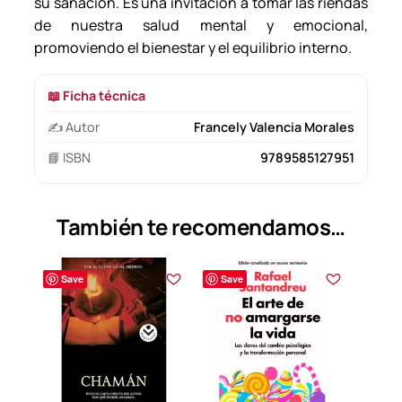
c
su sanación. Es una invitación a tomar las riendas
a
de nuestra salud mental y emocional,
n
promoviendo el bienestar y el equilibrio interno.
t
i
📖 Ficha técnica
d
✍️ Autor
Francely Valencia Morales
a
d
📘 ISBN
9789585127951
También te recomendamos…
Save
Save