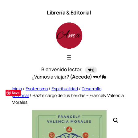
Saltar
Librería & Editorial
al
contenido
Bienvenido lector,
❤️0
¿Vamos a viajar?
(Accede) 🕶️⚡🐇
Inicio
/
Esoterismo
/
Espiritualidad
/
Desarrollo
Save
personal
/ Hazte cargo de tus heridas – Francely Valencia
Morales.