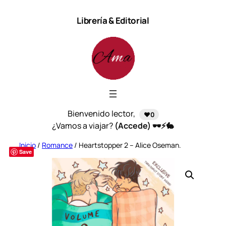
Saltar
Librería & Editorial
al
contenido
Bienvenido lector,
❤️0
¿Vamos a viajar?
(Accede) 🕶️⚡🐇
Inicio
/
Romance
/ Heartstopper 2 – Alice Oseman.
Save