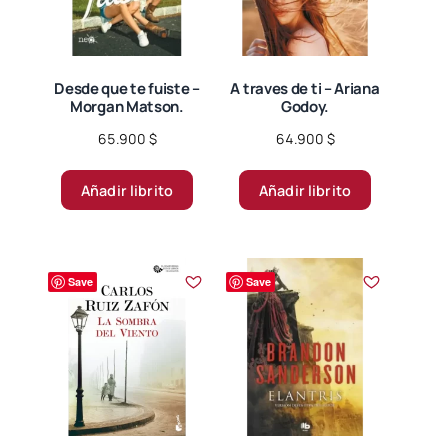
Desde que te fuiste –
A traves de ti – Ariana
Morgan Matson.
Godoy.
65.900
$
64.900
$
Añadir librito
Añadir librito
Save
Save