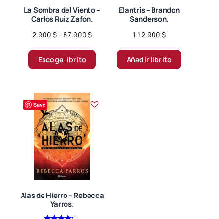
La Sombra del Viento –
Elantris – Brandon
Carlos Ruiz Zafon.
Sanderson.
Price
2.900
$
–
87.900
$
112.900
$
range:
Este
2.900 $
Escoge librito
Añadir librito
producto
through
tiene
87.900 $
múltiples
variantes.
Save
Las
opciones
se
pueden
elegir
en
la
página
Alas de Hierro – Rebecca
Yarros.
de