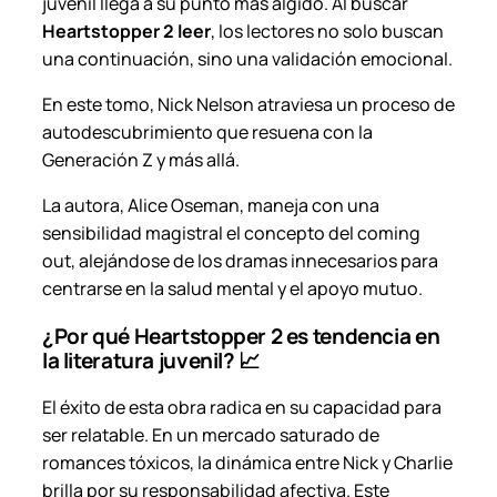
juvenil llega a su punto más álgido. Al buscar
.
Heartstopper 2 leer
, los lectores no solo buscan
c
una continuación, sino una validación emocional.
a
En este tomo, Nick Nelson atraviesa un proceso de
n
autodescubrimiento que resuena con la
t
Generación Z y más allá.
i
d
La autora, Alice Oseman, maneja con una
a
sensibilidad magistral el concepto del
coming
d
out
, alejándose de los dramas innecesarios para
centrarse en la salud mental y el apoyo mutuo.
¿Por qué Heartstopper 2 es tendencia en
la literatura juvenil? 📈
El éxito de esta obra radica en su capacidad para
ser
relatable
. En un mercado saturado de
romances tóxicos, la dinámica entre Nick y Charlie
brilla por su responsabilidad afectiva. Este