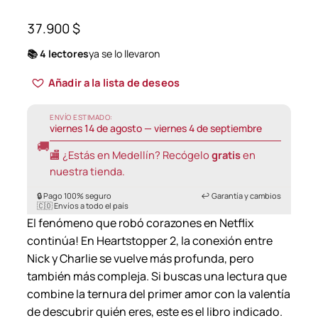
37.900
$
📚 4 lectores
ya se lo llevaron
Añadir a la lista de deseos
ENVÍO ESTIMADO:
viernes 14 de agosto — viernes 4 de septiembre
🚚
🏬 ¿Estás en Medellín? Recógelo
gratis
en
nuestra tienda.
🔒 Pago 100% seguro
↩️ Garantía y cambios
🇨🇴 Envíos a todo el país
El fenómeno que robó corazones en Netflix
continúa! En Heartstopper 2, la conexión entre
Nick y Charlie se vuelve más profunda, pero
también más compleja. Si buscas una lectura que
combine la ternura del primer amor con la valentía
de descubrir quién eres, este es el libro indicado.