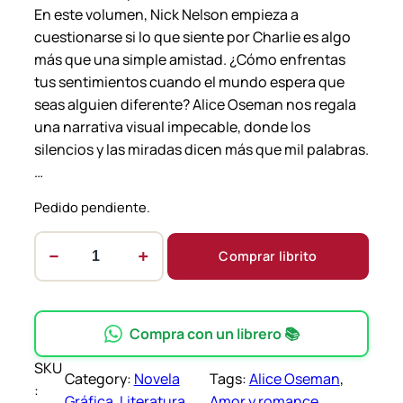
En este volumen, Nick Nelson empieza a
cuestionarse si lo que siente por Charlie es algo
más que una simple amistad. ¿Cómo enfrentas
tus sentimientos cuando el mundo espera que
seas alguien diferente? Alice Oseman nos regala
una narrativa visual impecable, donde los
silencios y las miradas dicen más que mil palabras.
…
Pedido pendiente.
−
+
Comprar librito
H
e
a
r
Compra con un librero 📚
t
SKU
s
Category:
Novela
Tags:
Alice Oseman
, 
:
t
Gráfica
, 
Literatura
Amor y romance
, 