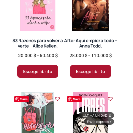
33 Razones para volver a
After Aquí empieza todo –
verte – Alice Kellen.
Anna Todd.
Price
Price
20.000
$
–
50.400
$
28.000
$
–
110.000
$
range:
range:
Este
Este
20.000 $
28.000 $
producto
producto
Escoge librito
Escoge librito
through
through
tiene
tiene
50.400 $
110.000 $
múltiples
múltiples
variantes.
variantes.
Save
Save
Las
Las
opciones
opciones
se
se
¡ÚLTIMA UNIDAD!
⏳
Envío express
⚡
pueden
pueden
elegir
elegir