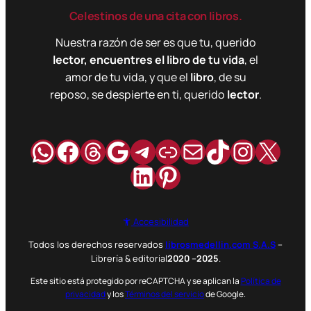
Celestinos de una cita con libros.
Nuestra razón de ser es que tu, querido
lector, encuentres el libro de tu vida
, el
amor de tu vida, y que el
libro
, de su
reposo, se despierte en ti, querido
lector
.
WhatsApp
Facebook
Hilos
Google
Telegram
Enlace
Correo
TikTok
Instag
X
LinkedIn
Pinterest
Accesibilidad
Todos los derechos reservados
librosmedellin.com S.A.S
–
Librería & editorial
2020
–
2025
.
Este sitio está protegido por reCAPTCHA y se aplican la
Política de
privacidad
y los
Términos del servicio
de Google.