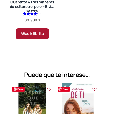
página
Cuarenta y tres maneras
de soltarse el pelo – Elvira
de
Sastre.
producto
Valorado
89.900
$
en
4.00
de 5
Añadir librito
Puede que te interese…
Save
Save