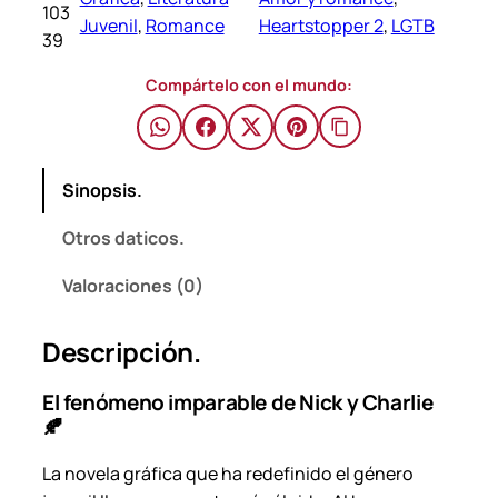
103
o
Juvenil
, 
Romance
Heartstopper 2
, 
LGTB
39
p
p
Compártelo con el mundo:
e
r
2
Sinopsis.
–
A
Otros daticos.
l
i
Valoraciones (0)
c
e
Descripción.
O
s
El fenómeno imparable de Nick y Charlie
e
🍂
m
a
La novela gráfica que ha redefinido el género
n