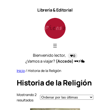
Saltar
Librería & Editorial
al
contenido
Bienvenido lector,
❤️0
¿Vamos a viajar?
(Accede) 🕶️⚡🐇
Inicio
/ Historia de la Religión
Historia de la Religión
Mostrando 2
S
resultados
o