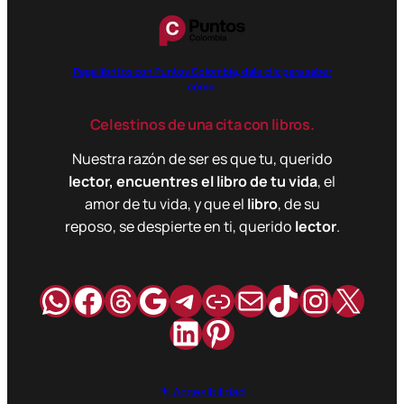
Paga libritos con Puntos Colombia, dale clic para saber
cómo.
Celestinos de una cita con libros.
Nuestra razón de ser es que tu, querido
lector, encuentres el libro de tu vida
, el
amor de tu vida, y que el
libro
, de su
reposo, se despierte en ti, querido
lector
.
WhatsApp
Facebook
Hilos
Google
Telegram
Enlace
Correo
TikTok
Instag
X
LinkedIn
Pinterest
Accesibilidad