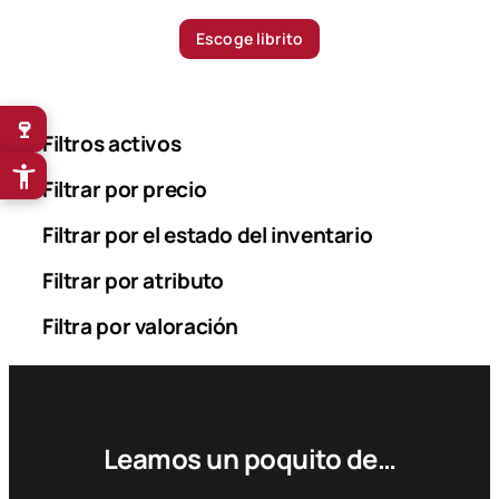
r
i
Escoge librito
c
e
r
🍷
a
Filtros activos
n
g
Filtrar por precio
e
Filtrar por el estado del inventario
:
2
Filtrar por atributo
1
.
Filtra por valoración
5
0
0
$
Leamos un poquito de…
t
h