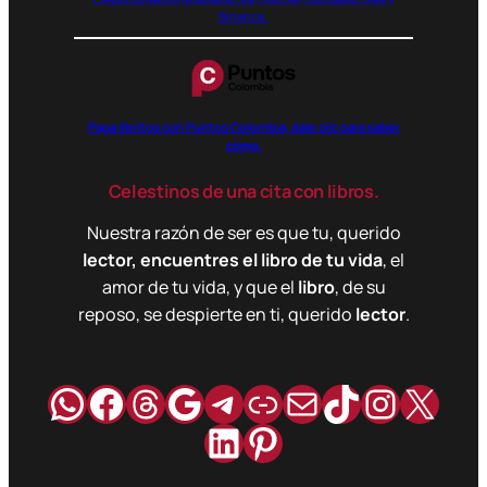
Binance.
Paga libritos con Puntos Colombia, dale clic para saber
cómo.
Celestinos de una cita con libros.
Nuestra razón de ser es que tu, querido
lector, encuentres el libro de tu vida
, el
amor de tu vida, y que el
libro
, de su
reposo, se despierte en ti, querido
lector
.
WhatsApp
Facebook
Hilos
Google
Telegram
Enlace
Correo
TikTok
Instag
X
LinkedIn
Pinterest