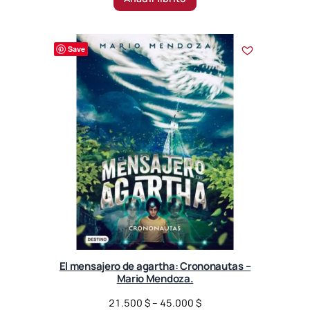
Save
El mensajero de agartha: Crononautas –
Mario Mendoza.
P
21.500
$
–
45.000
$