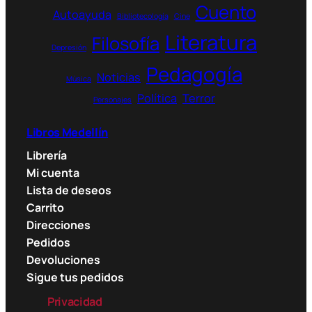
r
Cuento
Autoayuda
o
Bibliotecología
Cine
u
Literatura
Filosofía
g
Depresión
h
Pedagogía
Noticias
4
Música
5
Política
Terror
Personajes
.
0
Libros Medellín
0
Librería
0
Mi cuenta
$
Lista de deseos
Carrito
Direcciones
Pedidos
Devoluciones
Sigue tus pedidos
Privacidad