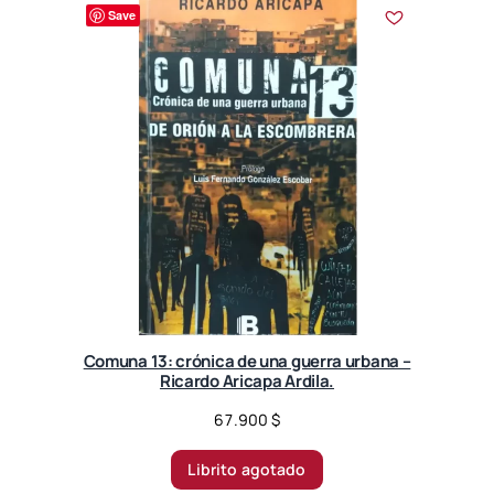
r
Save
t
e
d
b
y
l
a
t
e
s
t
Comuna 13: crónica de una guerra urbana –
Ricardo Aricapa Ardila.
67.900
$
Librito agotado