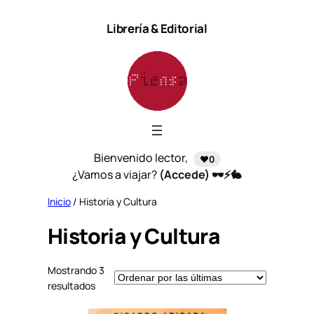
Saltar
Librería & Editorial
al
contenido
Bienvenido lector,
❤️0
¿Vamos a viajar?
(Accede) 🕶️⚡🐇
Inicio
/ Historia y Cultura
Historia y Cultura
Mostrando 3
S
resultados
o