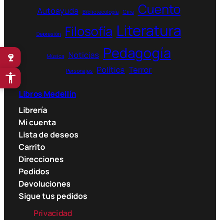
Cuento
Autoayuda
Bibliotecología
Cine
Literatura
Filosofía
Depresión
Pedagogía
Noticias
🍷
Música
Política
Terror
Personajes
Libros Medellín
Librería
Mi cuenta
Lista de deseos
Carrito
Direcciones
Pedidos
Devoluciones
Sigue tus pedidos
Privacidad