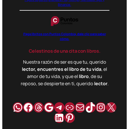
Binance.
Paga libritos con Puntos Colombia, dale clic para saber
cómo.
Celestinos de una cita con libros.
Nuestra razón de ser es que tu, querido
lector, encuentres el libro de tu vida
, el
amor de tu vida, y que el
libro
, de su
reposo, se despierte en ti, querido
lector
.
WhatsApp
Facebook
Hilos
Google
Telegram
Enlace
Correo
TikTok
Instag
X
LinkedIn
Pinterest