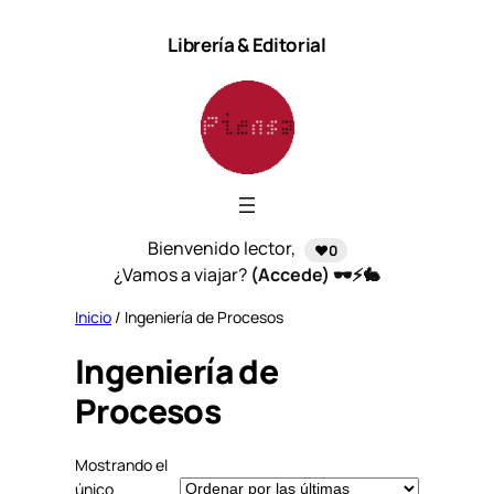
Saltar
Librería & Editorial
al
contenido
Bienvenido lector,
❤️0
¿Vamos a viajar?
(Accede) 🕶️⚡🐇
Inicio
/ Ingeniería de Procesos
Ingeniería de
Procesos
Mostrando el
único