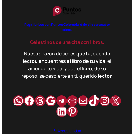
Paga libritos con Puntos Colombia, dale clic para saber
cómo.
Celestinos de una cita con libros.
Nuestra razón de ser es que tu, querido
lector, encuentres el libro de tu vida
, el
amor de tu vida, y que el
libro
, de su
reposo, se despierte en ti, querido
lector
.
WhatsApp
Facebook
Hilos
Google
Telegram
Enlace
Correo
TikTok
Instag
X
LinkedIn
Pinterest
Accesibilidad