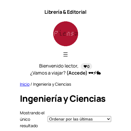
Saltar
Librería & Editorial
al
contenido
Bienvenido lector,
❤️0
¿Vamos a viajar?
(Accede) 🕶️⚡🐇
Inicio
/ Ingeniería y Ciencias
Ingeniería y Ciencias
Mostrando el
único
resultado