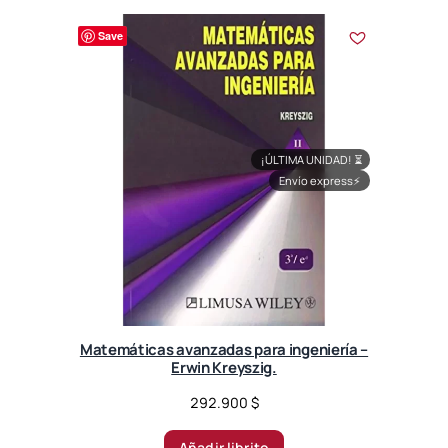
Save
¡ÚLTIMA UNIDAD!
⏳
Envío express
⚡
Matemáticas avanzadas para ingeniería –
Erwin Kreyszig.
292.900
$
Añadir librito