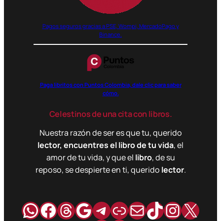
Pagos seguros gracias a PSE, Wompi, MercadoPago y
Binance.
Paga libritos con Puntos Colombia, dale clic para saber
cómo.
Celestinos de una cita con libros.
Nuestra razón de ser es que tu, querido
lector, encuentres el libro de tu vida
, el
amor de tu vida, y que el
libro
, de su
reposo, se despierte en ti, querido
lector
.
WhatsApp
Facebook
Hilos
Google
Telegram
Enlace
Correo
TikTok
Instag
X