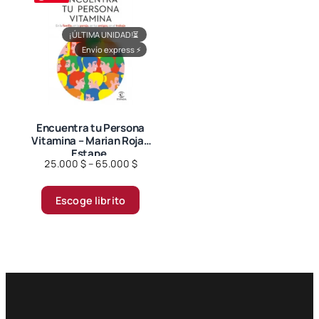
¡ÚLTIMA UNIDAD!
⏳
Envío express
⚡
Encuentra tu Persona
Vitamina – Marian Rojas
Estape.
Price
25.000
$
–
65.000
$
range:
Este
25.000 $
Escoge librito
producto
through
tiene
65.000 $
múltiples
variantes.
Las
opciones
se