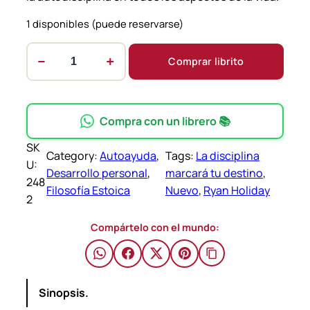
1 disponibles (puede reservarse)
−
+
Comprar librito
L
a
d
i
Compra con un librero 📚
s
SK
c
Category:
Autoayuda
, 
Tags:
La disciplina
U:
i
Desarrollo personal
, 
marcará tu destino
, 
248
p
Filosofía Estoica
Nuevo
, 
Ryan Holiday
2
l
i
Compártelo con el mundo:
n
a
m
Sinopsis.
a