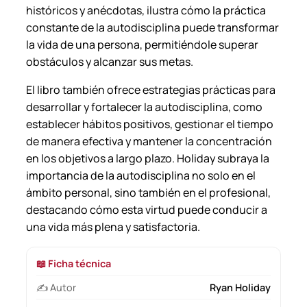
n
históricos y anécdotas, ilustra cómo la práctica
H
constante de la autodisciplina puede transformar
o
la vida de una persona, permitiéndole superar
l
obstáculos y alcanzar sus metas.
i
d
El libro también ofrece estrategias prácticas para
a
desarrollar y fortalecer la autodisciplina, como
y
establecer hábitos positivos, gestionar el tiempo
.
de manera efectiva y mantener la concentración
c
en los objetivos a largo plazo. Holiday subraya la
a
importancia de la autodisciplina no solo en el
n
ámbito personal, sino también en el profesional,
t
destacando cómo esta virtud puede conducir a
i
una vida más plena y satisfactoria.
d
a
📖 Ficha técnica
d
✍️ Autor
Ryan Holiday