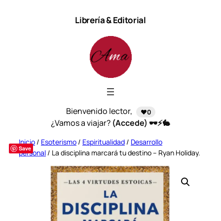
Saltar
Librería & Editorial
al
contenido
Bienvenido lector,
❤️0
¿Vamos a viajar?
(Accede) 🕶️⚡🐇
Inicio
/
Esoterismo
/
Espiritualidad
/
Desarrollo
Save
personal
/ La disciplina marcará tu destino – Ryan Holiday.