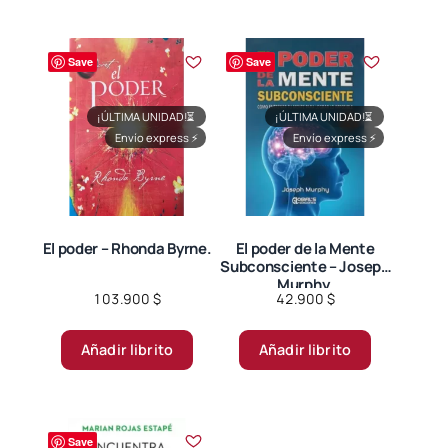
múltiples
variantes.
Las
Save
Save
opciones
se
¡ÚLTIMA UNIDAD!
⏳
¡ÚLTIMA UNIDAD!
⏳
pueden
Envío express
⚡
Envío express
⚡
elegir
en
la
página
El poder – Rhonda Byrne.
El poder de la Mente
de
Subconsciente – Joseph
producto
Murphy.
103.900
$
42.900
$
Añadir librito
Añadir librito
Save