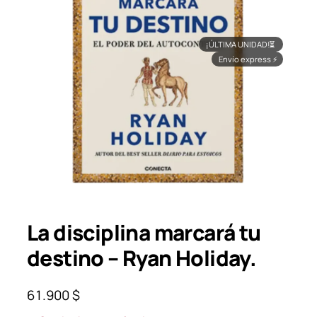
¡ÚLTIMA UNIDAD!
⏳
Envío express
⚡
La disciplina marcará tu
destino – Ryan Holiday.
61.900
$