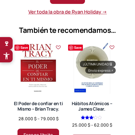
Ver toda la obra de Ryan Holiday →
También te recomendamos…
🍷
Save
Save
¡ÚLTIMA UNIDAD!
⏳
Envío express
⚡
El Poder de confiar en ti
Hábitos Atómicos –
Mismo – Brian Tracy.
James Clear.
Price
28.000
$
–
79.000
$
Valorado
Price
range:
25.000
$
–
62.000
$
Este
en
range:
28.000 $
3.00
Este
Escoge librito