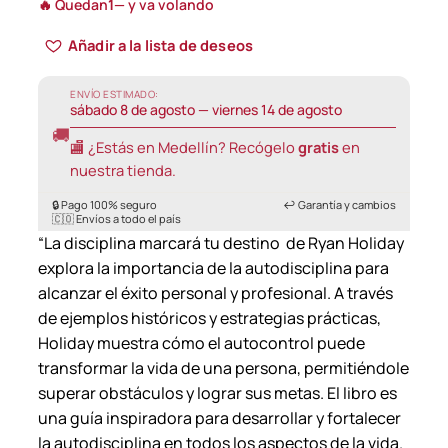
🔥 Quedan
1
— y va volando
Añadir a la lista de deseos
ENVÍO ESTIMADO:
sábado 8 de agosto — viernes 14 de agosto
🚚
🏬 ¿Estás en Medellín? Recógelo
gratis
en
nuestra tienda.
🔒 Pago 100% seguro
↩️ Garantía y cambios
🇨🇴 Envíos a todo el país
“La disciplina marcará tu destino de Ryan Holiday
explora la importancia de la autodisciplina para
alcanzar el éxito personal y profesional. A través
de ejemplos históricos y estrategias prácticas,
Holiday muestra cómo el autocontrol puede
transformar la vida de una persona, permitiéndole
superar obstáculos y lograr sus metas. El libro es
una guía inspiradora para desarrollar y fortalecer
la autodisciplina en todos los aspectos de la vida.