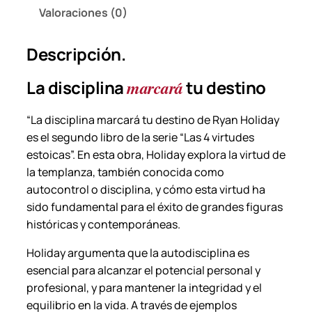
r
Valoraciones (0)
c
a
Descripción.
r
á
La disciplina
marcará
tu destino
t
u
“La disciplina marcará tu destino
de Ryan Holiday
d
es el segundo libro de la serie “Las 4 virtudes
e
estoicas”. En esta obra, Holiday explora la virtud de
s
la templanza, también conocida como
t
autocontrol o disciplina, y cómo esta virtud ha
i
sido fundamental para el éxito de grandes figuras
n
históricas y contemporáneas.
o
–
Holiday argumenta que la autodisciplina es
R
esencial para alcanzar el potencial personal y
y
profesional, y para mantener la integridad y el
a
equilibrio en la vida. A través de ejemplos