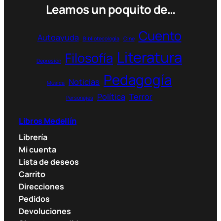
pueden
Leamos un poquito de…
elegir
en
Cuento
Autoayuda
Bibliotecología
Cine
la
Literatura
página
Filosofía
Depresión
de
Pedagogía
producto
Noticias
Música
Política
Terror
Personajes
Libros Medellín
Librería
Mi cuenta
Lista de deseos
Carrito
Direcciones
Pedidos
Devoluciones