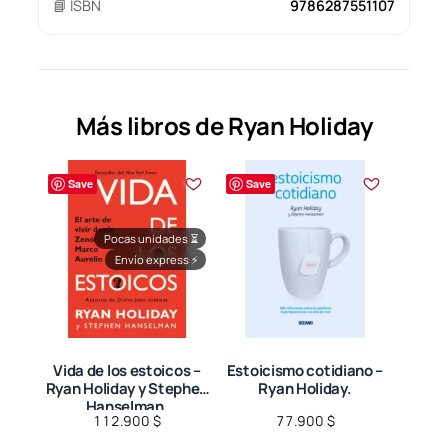
📘 ISBN
9786287551107
Más libros de Ryan Holiday
Save
Save
Pocas unidades
⏳
Envío express
⚡
Vida de los estoicos –
Estoicismo cotidiano –
Ryan Holiday y Stephen
Ryan Holiday.
Hanselman.
112.900
$
77.900
$