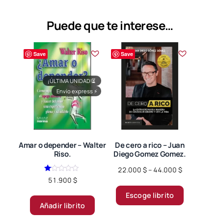
opciones
se
Puede que te interese…
pueden
elegir
Save
Save
en
la
página
¡ÚLTIMA UNIDAD!
⏳
Envío express
⚡
de
producto
Amar o depender – Walter
De cero a rico – Juan
Riso.
Diego Gomez Gomez.
Price
22.000
$
–
44.000
$
Valorado
range:
51.900
$
Este
en
22.000 $
1.00
Escoge librito
producto
de
through
5
Añadir librito
tiene
44.000 $